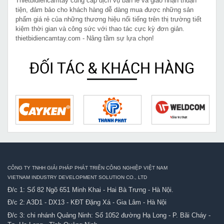
Thietbidiencamtay cung cấp dịch vụ bán lẻ và giao nhận thuận
tiện, đảm bảo cho khách hàng dễ dàng mua được những sản
phẩm giá rẻ của những thương hiệu nổi tiếng trên thị trường tiết
kiệm thời gian và công sức với thao tác cực kỳ đơn giản.
thietbidiencamtay.com - Nâng tầm sự lựa chọn!
ĐỐI TÁC & KHÁCH HÀNG
CÔNG TY TNHH GIẢI PHÁP PHÁT TRIỂN CÔNG NGHIỆP VIỆT NAM
VIETNAM INDUSTRY DEVELOPMENT SOLUTION CO., LTD
Đ/c 1: Số 82 Ngõ 651 Minh Khai - Hai Bà Trưng - Hà Nội.
Đ/c 2: A3D1 - DX13 - KĐT Đặng Xá - Gia Lâm - Hà Nội
Đ/c 3: chi nhánh Quảng Ninh: Số 1052 đường Hạ Long - P. Bãi Cháy -