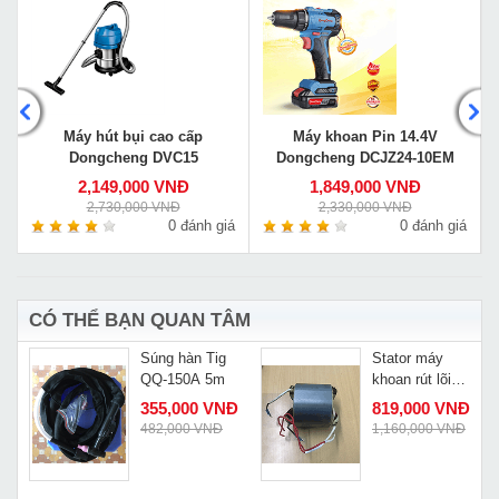
Máy hút bụi cao cấp
Máy khoan Pin 14.4V
Dongcheng DVC15
Dongcheng DCJZ24-10EM
2,149,000 VNĐ
1,849,000 VNĐ
2,730,000 VNĐ
2,330,000 VNĐ
á
0 đánh giá
0 đánh giá
CÓ THỂ BẠN QUAN TÂM
Súng hàn Tig
Stator máy
QQ-150A 5m
khoan rút lõi
oubao OB-355
355,000 VNĐ
819,000 VNĐ
482,000 VNĐ
1,160,000 VNĐ