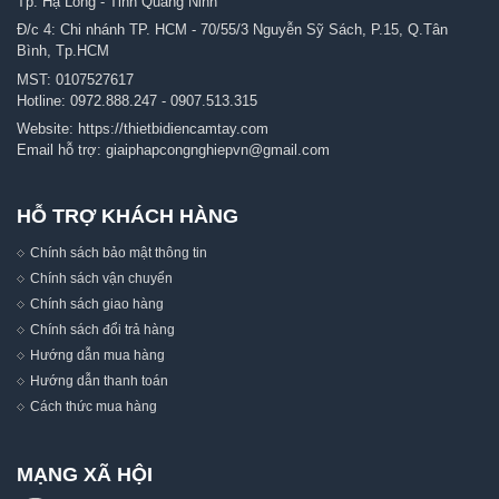
Tp. Hạ Long - Tỉnh Quảng Ninh
Đ/c 4: Chi nhánh TP. HCM - 70/55/3 Nguyễn Sỹ Sách, P.15, Q.Tân
Bình, Tp.HCM
MST: 0107527617
Hotline:
0972.888.247
-
0907.513.315
Website:
https://thietbidiencamtay.com
Email hỗ trợ:
giaiphapcongnghiepvn@gmail.com
HỖ TRỢ KHÁCH HÀNG
Chính sách bảo mật thông tin
Chính sách vận chuyển
Chính sách giao hàng
Chính sách đổi trả hàng
Hướng dẫn mua hàng
Hướng dẫn thanh toán
Cách thức mua hàng
MẠNG XÃ HỘI