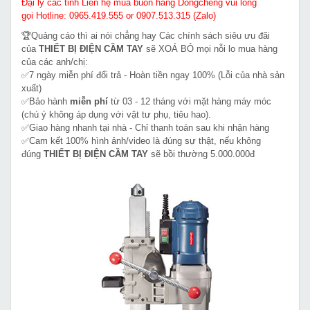
Đại lý các tỉnh Liên hệ mua buôn hàng Dongcheng vui lòng
gọi Hotline: 0965.419.555 or 0907.513.315 (Zalo)
🏆Quảng cáo thì ai nói chẳng hay Các chính sách siêu ưu đãi
của
THIẾT BỊ ĐIỆN CẦM TAY
sẽ XOÁ BỎ mọi nỗi lo mua hàng
của các anh/chị:
✅7 ngày miễn phí đổi trả - Hoàn tiền ngay 100% (Lỗi của nhà sản
xuất)
✅Bảo hành
miễn phí
từ 03 - 12 tháng với mặt hàng máy móc
(chú ý không áp dụng với vật tư phụ, tiêu hao).
✅Giao hàng nhanh tại nhà - Chỉ thanh toán sau khi nhận hàng
✅Cam kết 100% hình ảnh/video là đúng sự thật, nếu không
đúng
THIẾT BỊ ĐIỆN CẦM TAY
sẽ bồi thường 5.000.000đ