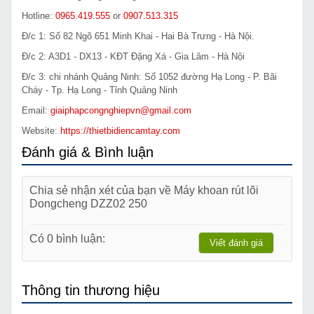
Hotline:
0965.419.555
or
0907.513.315
Đ/c 1: Số 82 Ngõ 651 Minh Khai - Hai Bà Trưng - Hà Nội.
Đ/c 2: A3D1 - DX13 - KĐT Đặng Xá - Gia Lâm - Hà Nội
Đ/c 3: chi nhánh Quảng Ninh: Số 1052 đường Hạ Long - P. Bãi
Cháy - Tp. Hạ Long - Tỉnh Quảng Ninh
Email:
giaiphapcongnghiepvn@gmail.com
Website:
https://thietbidiencamtay.com
Đánh giá & Bình luận
Chia sẻ nhận xét của bạn về Máy khoan rút lõi
Dongcheng DZZ02 250
Có 0 bình luận:
Viết đánh giá
Thông tin thương hiệu