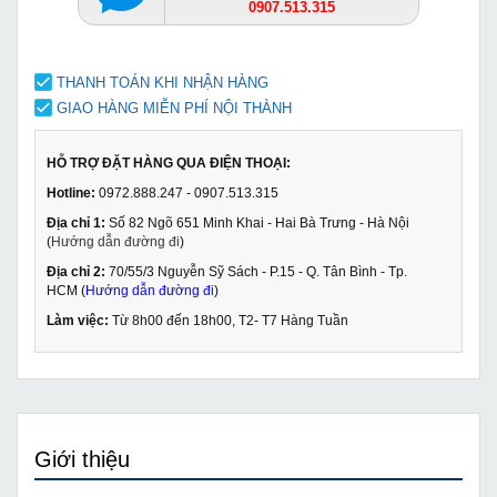
0907.513.315
THANH TOÁN KHI NHẬN HÀNG
GIAO HÀNG MIỄN PHÍ NỘI THÀNH
HỖ TRỢ ĐẶT HÀNG QUA ĐIỆN THOẠI:
Hotline:
0972.888.247 - 0907.513.315
Địa chỉ 1:
Số 82 Ngõ 651 Minh Khai - Hai Bà Trưng - Hà Nội
(
Hướng dẫn đường đi
)
Địa chỉ 2:
70/55/3 Nguyễn Sỹ Sách - P.15 - Q. Tân Bình - Tp.
HCM (
Hướng dẫn đường đi
)
Làm việc:
Từ 8h00 đến 18h00, T2- T7 Hàng Tuần
Giới thiệu