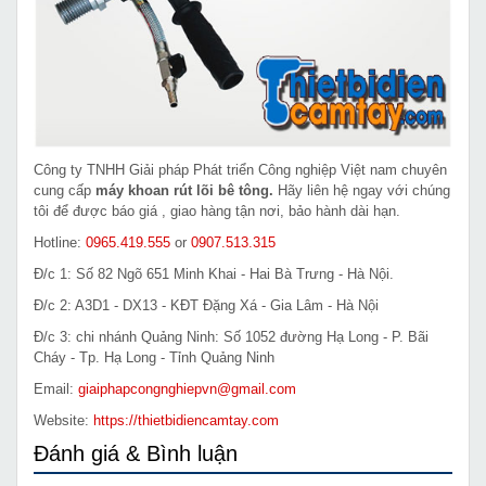
Công ty TNHH Giải pháp Phát triển Công nghiệp Việt nam chuyên
cung cấp
máy khoan rút lõi bê tông.
Hãy liên hệ ngay với chúng
tôi để được báo giá , giao hàng tận nơi, bảo hành dài hạn.
Hotline:
0965.419.555
or
0907.513.315
Đ/c 1: Số 82 Ngõ 651 Minh Khai - Hai Bà Trưng - Hà Nội.
Đ/c 2: A3D1 - DX13 - KĐT Đặng Xá - Gia Lâm - Hà Nội
Đ/c 3: chi nhánh Quảng Ninh: Số 1052 đường Hạ Long - P. Bãi
Cháy - Tp. Hạ Long - Tỉnh Quảng Ninh
Email:
giaiphapcongnghiepvn@gmail.com
Website:
https://thietbidiencamtay.com
Đánh giá & Bình luận