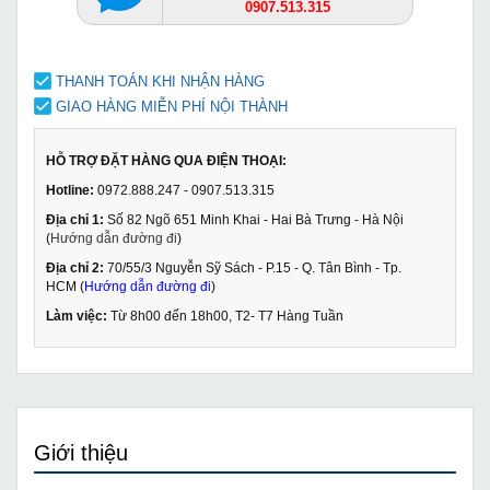
0907.513.315
THANH TOÁN KHI NHẬN HÀNG
GIAO HÀNG MIỄN PHÍ NỘI THÀNH
HỖ TRỢ ĐẶT HÀNG QUA ĐIỆN THOẠI:
Hotline:
0972.888.247 - 0907.513.315
Địa chỉ 1:
Số 82 Ngõ 651 Minh Khai - Hai Bà Trưng - Hà Nội
(
Hướng dẫn đường đi
)
Địa chỉ 2:
70/55/3 Nguyễn Sỹ Sách - P.15 - Q. Tân Bình - Tp.
HCM (
Hướng dẫn đường đi
)
Làm việc:
Từ 8h00 đến 18h00, T2- T7 Hàng Tuần
Giới thiệu