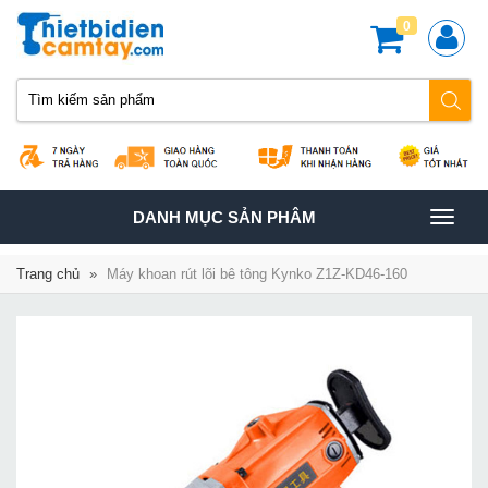
0
TOGGLE
DANH MỤC SẢN PHÂM
NAVIGATION
Trang chủ
»
Máy khoan rút lõi bê tông Kynko Z1Z-KD46-160