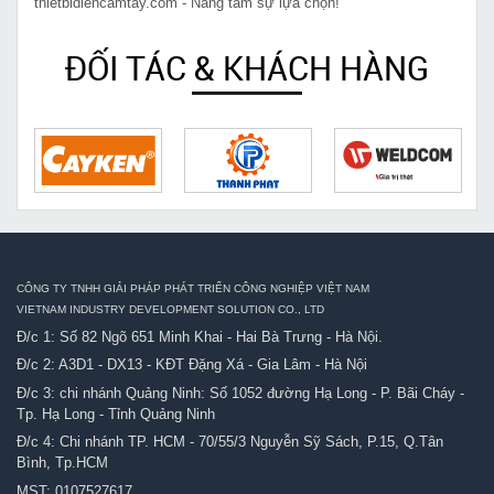
thietbidiencamtay.com - Nâng tầm sự lựa chọn!
ĐỐI TÁC & KHÁCH HÀNG
CÔNG TY TNHH GIẢI PHÁP PHÁT TRIỂN CÔNG NGHIỆP VIỆT NAM
VIETNAM INDUSTRY DEVELOPMENT SOLUTION CO., LTD
Đ/c 1: Số 82 Ngõ 651 Minh Khai - Hai Bà Trưng - Hà Nội.
Đ/c 2: A3D1 - DX13 - KĐT Đặng Xá - Gia Lâm - Hà Nội
Đ/c 3: chi nhánh Quảng Ninh: Số 1052 đường Hạ Long - P. Bãi Cháy -
Tp. Hạ Long - Tỉnh Quảng Ninh
Đ/c 4: Chi nhánh TP. HCM - 70/55/3 Nguyễn Sỹ Sách, P.15, Q.Tân
Bình, Tp.HCM
MST: 0107527617