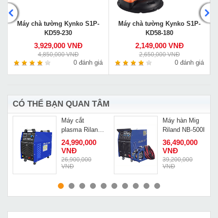
Máy chà tường Kynko S1P-
Máy chà tường Kynko S1P-
KD59-230
KD58-180
3,929,000 VNĐ
2,149,000 VNĐ
4,850,000 VNĐ
2,650,000 VNĐ
á
0 đánh giá
0 đánh giá
CÓ THỂ BẠN QUAN TÂM
o
Máy cắt
Máy hàn Mig
plasma Riland
Riland NB-500I
cao cấp LGK-
Đ
24,990,000
36,490,000
100I
VNĐ
VNĐ
Đ
26,900,000
39,200,000
VNĐ
VNĐ
MUA NGAY
MUA NGAY