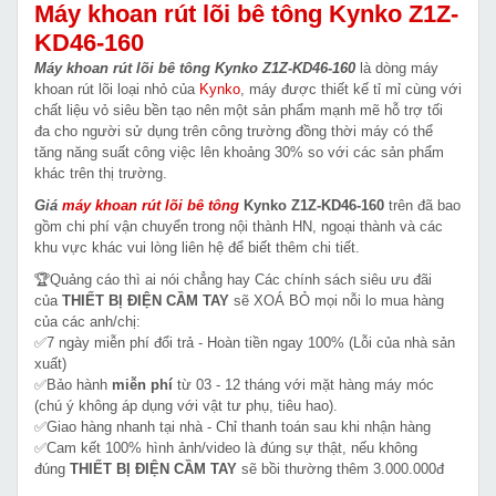
Máy khoan rút lõi bê tông Kynko Z1Z-
KD46-160
Máy khoan rút lõi bê tông Kynko Z1Z-KD46-160
là dòng máy
khoan rút lõi loại nhỏ của
Kynko
, máy được thiết kế tỉ mỉ cùng với
chất liệu vỏ siêu bền tạo nên một sản phẩm mạnh mẽ hỗ trợ tối
đa cho người sử dụng trên công trường đồng thời máy có thể
tăng năng suất công việc lên khoảng 30% so với các sản phẩm
khác trên thị trường.
Giá
máy khoan rút lõi bê tông
Kynko Z1Z-KD46-160
trên đã bao
gồm chi phí vận chuyển trong nội thành HN, ngoại thành và các
khu vực khác vui lòng liên hệ để biết thêm chi tiết.
🏆Quảng cáo thì ai nói chẳng hay Các chính sách siêu ưu đãi
của
THIẾT BỊ ĐIỆN CẦM TAY
sẽ XOÁ BỎ mọi nỗi lo mua hàng
của các anh/chị:
✅7 ngày miễn phí đổi trả - Hoàn tiền ngay 100% (Lỗi của nhà sản
xuất)
✅Bảo hành
miễn phí
từ 03 - 12 tháng với mặt hàng máy móc
(chú ý không áp dụng với vật tư phụ, tiêu hao).
✅Giao hàng nhanh tại nhà - Chỉ thanh toán sau khi nhận hàng
✅Cam kết 100% hình ảnh/video là đúng sự thật, nếu không
đúng
THIẾT BỊ ĐIỆN CẦM TAY
sẽ bồi thường thêm 3.000.000đ