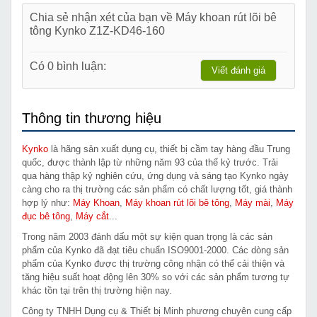
Chia sẻ nhận xét của bạn về Máy khoan rút lõi bê
tông Kynko Z1Z-KD46-160
Có 0 bình luận:
Viết đánh giá
Thông tin thương hiệu
Kynko
là hãng sản xuất dụng cụ, thiết bị cầm tay hàng đầu Trung
quốc, được thành lập từ những năm 93 của thế kỷ trước. Trải
qua hàng thập kỷ nghiên cứu, ứng dụng và sáng tạo Kynko ngày
càng cho ra thị trường các sản phẩm có chất lượng tốt, giá thành
hợp lý như:
Máy Khoan
,
Máy khoan rút lõi bê tông
,
Máy mài
,
Máy
đục bê tông
,
Máy cắt
...
Trong năm 2003 đánh dấu một sự kiện quan trọng là các sản
phẩm của Kynko đã đạt tiêu chuẩn ISO9001-2000. Các dòng sản
phẩm của Kynko được thị trường công nhận có thể cải thiện và
tăng hiệu suất hoạt động lên 30% so với các sản phẩm tương tự
khác tồn tại trên thị trường hiện nay.
Công ty TNHH Dụng cụ & Thiết bị Minh phương chuyên cung cấp