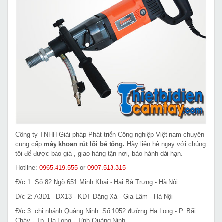
Công ty TNHH Giải pháp Phát triển Công nghiệp Việt nam chuyên
cung cấp
máy khoan rút lõi bê tông.
Hãy liên hệ ngay với chúng
tôi để được báo giá , giao hàng tận nơi, bảo hành dài hạn.
Hotline:
0965.419.555
or
0907.513.315
Đ/c 1: Số 82 Ngõ 651 Minh Khai - Hai Bà Trưng - Hà Nội.
Đ/c 2: A3D1 - DX13 - KĐT Đặng Xá - Gia Lâm - Hà Nội
Đ/c 3: chi nhánh Quảng Ninh: Số 1052 đường Hạ Long - P. Bãi
Cháy - Tp. Hạ Long - Tỉnh Quảng Ninh