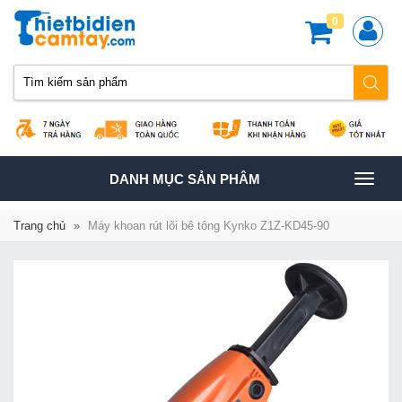
0
TOGGLE
DANH MỤC SẢN PHÂM
NAVIGATION
Trang chủ
»
Máy khoan rút lõi bê tông Kynko Z1Z-KD45-90