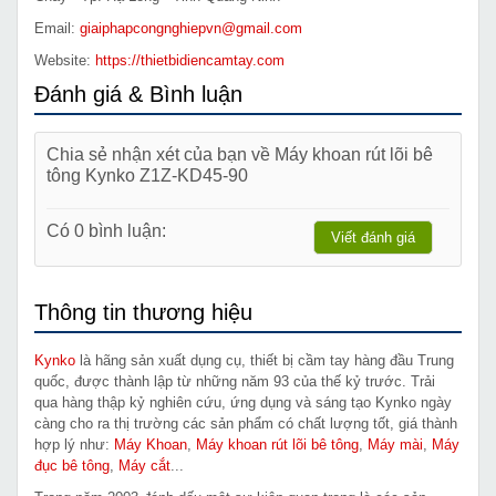
Email:
giaiphapcongnghiepvn@gmail.com
Website:
https://thietbidiencamtay.com
Đánh giá & Bình luận
Chia sẻ nhận xét của bạn về Máy khoan rút lõi bê
tông Kynko Z1Z-KD45-90
Có 0 bình luận:
Viết đánh giá
Thông tin thương hiệu
Kynko
là hãng sản xuất dụng cụ, thiết bị cầm tay hàng đầu Trung
quốc, được thành lập từ những năm 93 của thế kỷ trước. Trải
qua hàng thập kỷ nghiên cứu, ứng dụng và sáng tạo Kynko ngày
càng cho ra thị trường các sản phẩm có chất lượng tốt, giá thành
hợp lý như:
Máy Khoan
,
Máy khoan rút lõi bê tông
,
Máy mài
,
Máy
đục bê tông
,
Máy cắt
...