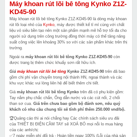
Máy khoan rút lõi bê tông Kynko Z1Z-
KD45-90
Máy khoan rút lõi bê tông Kynko Z1Z-KD45-90 là dòng máy khoan
rút lõi loại nhỏ của
Kynko
, máy được thiết kế tỉ mỉ cùng với chất
liệu vỏ siêu bền tạo nên một sản phẩm mạnh mẽ hỗ trợ tối đa cho
người sử dụng trên công trường đồng thời máy có thể tăng năng
suất công việc lên khoảng 30% so với các sản phẩm khác trên thị
trường.
Ngoài ra
máy khoan rút lõi bê tông Kynko Z1Z-KD45-90
còn
được trang bị thêm chức khuấy sơn rất hữu ích.
Giá
máy khoan rút lõi bê tông
Kynko Z1Z-KD45-90
trên đã bao
gồm chi phí vận chuyển trong nội thành HN, ngoại thành và các
khu vực khác vui lòng liên hệ để biết thêm chi tiết.
Giá
máy khoan rút lõi bê tông Kynko
trên đã có phụ kiện gồm:
Tay nắm phụ chắc chắn, Ống dẫn nước và các cút nối, 2 chổi
than sơ cua.
Giá trên chưa bao gồm bộ đánh sơn, nếu quý
khách có nhu cầu chung tôi sẽ tính phí thêm 250.000 vnd/bộ.
🏆Quảng cáo thì ai nói chẳng hay Các chính sách siêu ưu đãi
của THIẾT BỊ ĐIỆN CẦM TAY sẽ XOÁ BỎ mọi nỗi lo mua hàng
của các anh/chị:
✅7 ngày miễn phí đổi trả - Hoàn tiền ngay 100% (Lỗi của nhà sản