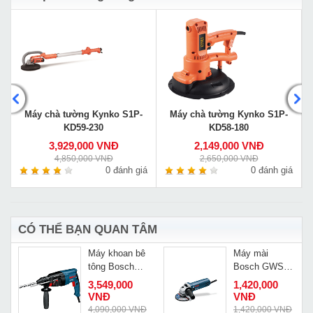
Máy chà tường Kynko S1P-
Máy chà tường Kynko S1P-
KD59-230
KD58-180
3,929,000 VNĐ
2,149,000 VNĐ
4,850,000 VNĐ
2,650,000 VNĐ
á
0 đánh giá
0 đánh giá
CÓ THỂ BẠN QUAN TÂM
Máy khoan bê
Máy mài
tông Bosch
Bosch GWS 8-
GBH 2-26RE
125c
3,549,000
1,420,000
VNĐ
VNĐ
Đ
4,090,000 VNĐ
1,420,000 VNĐ