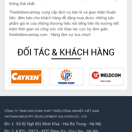
thông thái nhất.
Thietbidiencamtay cung cấp dịch vụ bán lẻ và giao nhận thuận
tiện, đảm bảo cho khách hàng dễ dàng mua được những sản
phẩm giá rẻ của những thương hiệu nổi tiếng trên thị trường tiết
kiệm thời gian và công sức với thao tác cực kỳ đơn giản.
thietbidiencamtay.com - Nâng tầm sự lựa chọn!
ĐỐI TÁC & KHÁCH HÀNG
CÔNG TY TNHH GIẢI PHÁP PHÁT TRIỂN CÔNG NGHIỆP VIỆT NAM
VIETNAM INDUSTRY DEVELOPMENT SOLUTION CO., LTD
Đ/c 1: Số 82 Ngõ 651 Minh Khai - Hai Bà Trưng - Hà Nội.
Đ/c 2: A3D1 - DX13 - KĐT Đặng Xá - Gia Lâm - Hà Nội