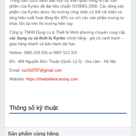
Trong năm 2003 đánh dấu một sự kiện quan trọng là các sản
phẩm của Kynko đã đạt tiêu chuẩn ISO9001-2000. Các dòng sản
phẩm của Kynko được thị trường công nhận có thể cải thiện và
tăng hiệu suất hoạt động lên 30% so với các sản phẩm tương tự
khác tồn tại trên thị trường hiện nay.
Công ty TNHH Dụng cụ & Thiết bị Minh phương chuyên cung cấp
các dụng cụ và thiết bị Kynko
chính hãng - giá cả cạnh tranh -
giao hàng nhanh và bảo hành dài hạn.
Hotline: 0965.419.555 or 0907.513.315
Đ/c: 469 Nguyễn Đức Thuận (Quốc Lộ 5) - Gia Lâm - Hà Nội.
Email:
luc010787@gmail.com
Website:
https://thietbidiencamtay.com
Thông số kỹ thuật
Sản phẩm cùng hãng