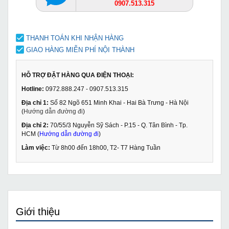
0907.513.315
THANH TOÁN KHI NHẬN HÀNG
GIAO HÀNG MIỄN PHÍ NỘI THÀNH
HỖ TRỢ ĐẶT HÀNG QUA ĐIỆN THOẠI:
Hotline:
0972.888.247 - 0907.513.315
Địa chỉ 1:
Số 82 Ngõ 651 Minh Khai - Hai Bà Trưng - Hà Nội
(
Hướng dẫn đường đi
)
Địa chỉ 2:
70/55/3 Nguyễn Sỹ Sách - P.15 - Q. Tân Bình - Tp.
HCM (
Hướng dẫn đường đi
)
Làm việc:
Từ 8h00 đến 18h00, T2- T7 Hàng Tuần
Giới thiệu