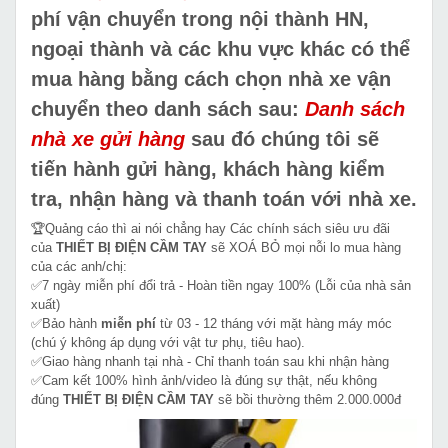
phí vận chuyển trong nội thành HN,
ngoại thành và các khu vực khác có thể
mua hàng bằng cách chọn nhà xe vận
chuyển theo danh sách sau:
Danh sách
nhà xe gửi hàng
sau đó chúng tôi sẽ
tiến hành gửi hàng, khách hàng kiểm
tra, nhận hàng và thanh toán với nhà xe.
🏆Quảng cáo thì ai nói chẳng hay Các chính sách siêu ưu đãi
của
THIẾT BỊ ĐIỆN CẦM TAY
sẽ XOÁ BỎ mọi nỗi lo mua hàng
của các anh/chị:
✅7 ngày miễn phí đổi trả - Hoàn tiền ngay 100% (Lỗi của nhà sản
xuất)
✅Bảo hành
miễn phí
từ 03 - 12 tháng với mặt hàng máy móc
(chú ý không áp dụng với vật tư phụ, tiêu hao).
✅Giao hàng nhanh tại nhà - Chỉ thanh toán sau khi nhận hàng
✅Cam kết 100% hình ảnh/video là đúng sự thật, nếu không
đúng
THIẾT BỊ ĐIỆN CẦM TAY
sẽ bồi thường thêm 2.000.000đ