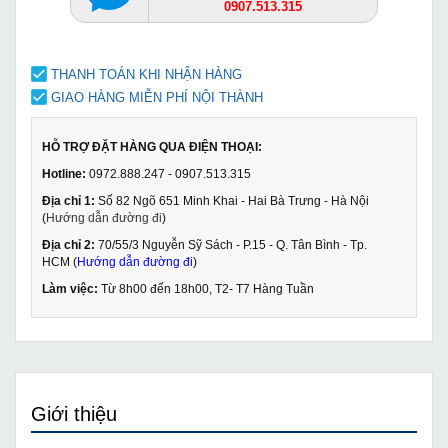
0907.513.315
THANH TOÁN KHI NHẬN HÀNG
GIAO HÀNG MIỄN PHÍ NỘI THÀNH
HỖ TRỢ ĐẶT HÀNG QUA ĐIỆN THOẠI:
Hotline:
0972.888.247 - 0907.513.315
Địa chỉ 1:
Số 82 Ngõ 651 Minh Khai - Hai Bà Trưng - Hà Nội
(
Hướng dẫn đường đi
)
Địa chỉ 2:
70/55/3 Nguyễn Sỹ Sách - P.15 - Q. Tân Bình - Tp.
HCM (
Hướng dẫn đường đi
)
Làm việc:
Từ 8h00 đến 18h00, T2- T7 Hàng Tuần
Giới thiệu