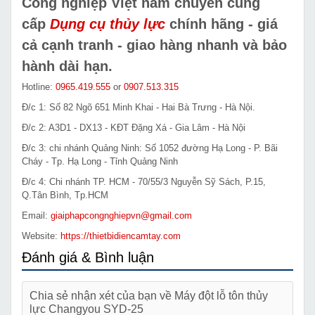
Công nghiệp Việt nam chuyên cung
cấp
Dụng cụ thủy lực
chính hãng - giá
cả cạnh tranh - giao hàng nhanh và bảo
hành dài hạn.
Hotline:
0965.419.555
or
0907.513.315
Đ/c 1: Số 82 Ngõ 651 Minh Khai - Hai Bà Trưng - Hà Nội.
Đ/c 2: A3D1 - DX13 - KĐT Đặng Xá - Gia Lâm - Hà Nội
Đ/c 3: chi nhánh Quảng Ninh: Số 1052 đường Hạ Long - P. Bãi
Cháy - Tp. Hạ Long - Tỉnh Quảng Ninh
Đ/c 4: Chi nhánh TP. HCM - 70/55/3 Nguyễn Sỹ Sách, P.15,
Q.Tân Bình, Tp.HCM
Email:
giaiphapcongnghiepvn@gmail.com
Website:
https://thietbidiencamtay.com
Đánh giá & Bình luận
Chia sẻ nhận xét của bạn về Máy đột lỗ tôn thủy
lực Changyou SYD-25