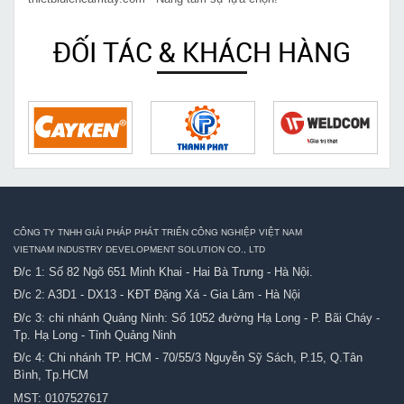
ĐỐI TÁC & KHÁCH HÀNG
CÔNG TY TNHH GIẢI PHÁP PHÁT TRIỂN CÔNG NGHIỆP VIỆT NAM
VIETNAM INDUSTRY DEVELOPMENT SOLUTION CO., LTD
Đ/c 1: Số 82 Ngõ 651 Minh Khai - Hai Bà Trưng - Hà Nội.
Đ/c 2: A3D1 - DX13 - KĐT Đặng Xá - Gia Lâm - Hà Nội
Đ/c 3: chi nhánh Quảng Ninh: Số 1052 đường Hạ Long - P. Bãi Cháy -
Tp. Hạ Long - Tỉnh Quảng Ninh
Đ/c 4: Chi nhánh TP. HCM - 70/55/3 Nguyễn Sỹ Sách, P.15, Q.Tân
Bình, Tp.HCM
MST: 0107527617