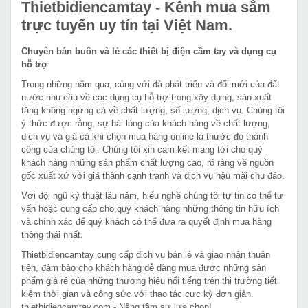
Thietbidiencamtay
- Kênh mua sắm
trực tuyến uy tín tại Việt Nam.
Chuyên bán buôn và lẻ các thiết bị điện cầm tay và dụng cụ
hỗ trợ
Trong những năm qua, cùng với đà phát triển và đổi mới của đất
nước nhu cầu về các dụng cụ hỗ trợ trong xây dựng, sản xuất
tăng không ngừng cả về chất lượng, số lượng, dịch vụ. Chúng tôi
ý thức được rằng, sự hài lòng của khách hàng về chất lượng,
dịch vụ và giá cả khi chọn mua hàng online là thước đo thành
công của chúng tôi. Chúng tôi xin cam kết mang tới cho quý
khách hàng những sản phẩm chất lượng cao, rõ ràng về nguồn
gốc xuất xứ với giá thành cạnh tranh và dịch vụ hậu mãi chu đáo.
Với đội ngũ kỹ thuật lâu năm, hiểu nghề chúng tôi tự tin có thể tư
vấn hoặc cung cấp cho quý khách hàng những thông tin hữu ích
và chính xác để quý khách có thể đưa ra quyết định mua hàng
thông thái nhất.
Thietbidiencamtay cung cấp dịch vụ bán lẻ và giao nhận thuận
tiện, đảm bảo cho khách hàng dễ dàng mua được những sản
phẩm giá rẻ của những thương hiệu nổi tiếng trên thị trường tiết
kiệm thời gian và công sức với thao tác cực kỳ đơn giản.
thietbidiencamtay.com - Nâng tầm sự lựa chọn!