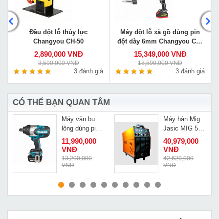
Đầu đột lỗ thủy lực
Máy đột lỗ xà gồ dùng pin
Changyou CH-50
đột dày 6mm Changyou CM-
620CZ
2,890,000 VNĐ
15,349,000 VNĐ
3,590,000 VNĐ
18,590,000 VNĐ
á
3 đánh giá
3 đánh giá
CÓ THỂ BẠN QUAN TÂM
Máy vặn bu
Máy hàn Mig
lông dùng pin
Jasic MIG 500
Makita
(J8110)
11,990,000
40,979,000
DTW1001
VNĐ
VNĐ
Đ
13,200,000
42,620,000
VNĐ
VNĐ
MUA NGAY
MUA NGAY