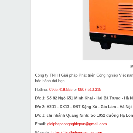
M
Công ty TNHH Giải pháp Phát triển Công nghiệp Việt n
bảo hành dài hạn.
Hotline:
0965.419.555
or
0907.513.315
Đ/c 1: Số 82 Ngõ 651 Minh Khai - Hai Bà Trưng - Hà N
Đ/c 2: A3D1 - DX13 - KĐT Đặng Xá - Gia Lâm - Hà Nội
Đ/c 3: chi nhánh Quảng Ninh: Số 1052 đường Hạ Long
Email:
giaiphapcongnghiepvn@gmail.com
Website:
https://thietbidiencamtay.com