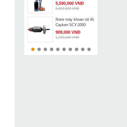
5,590,000 VNĐ
6,490,000 VNĐ
Rotor máy khoan rút lõi
MUA NGAY
Cayken SCY-2050
909,000 VNĐ
1,290,000 VNĐ
Máy hàn Que Hồng Ký
MUA NGAY
HK 250E
4,449,000 VNĐ
5,750,000 VNĐ
Kích ren cơ khí 5 tấn
MUA NGAY
QL-5T
849,000 VNĐ
1,220,000 VNĐ
Máy khoan từ Cayken
MUA NGAY
để hít chân không
khoan mọi vật liệu VS-
16,490,000 VNĐ
35E
21,090,000 VNĐ