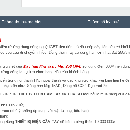
Thông tin thương hiệu
Thông số kỹ thuật
8
iện tử ứng dụng công nghệ IGBT tiên tiến, có đầu cấp dây liền nên có khối
iệc yêu cầu di chuyển nhiều. Đồng thời máy có dòng hàn lớn nhất đạt 250A 
 ưu việt của
Máy hàn Mig Jasic Mig 250 (J04)
sử dụng điện 380V nên dòn
ẹp xứng đáng là sự lựa chọn hàng đầu của khách hàng.
yển trong nội thành HN, ngoại thành và các khu vực khác vui lòng liên hệ để 
các phụ kiện như: Súng hàn Mig 15AK, Đồng hồ CO2, Kẹp mát 2m.
ưu đãi của
THIẾT BỊ ĐIỆN CẦM TAY
sẽ XOÁ BỎ mọi nỗi lo mua hàng của cá
 nhà sản xuất)
 móc (chú ý không áp dụng với vật tư phụ, tiêu hao).
 hàng
hông đúng
THIẾT BỊ ĐIỆN CẦM TAY
sẽ bồi thường thêm 10.000.000đ