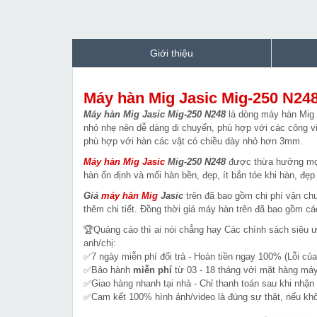
Giới thiệu
Máy hàn Mig Jasic Mig-250 N24
Máy hàn Mig Jasic Mig-250 N248
là dòng máy hàn Mig đ
nhỏ nhẹ nên dễ dàng di chuyển, phù hợp với các công v
phù hợp với hàn các vật có chiều dày nhỏ hơn 3mm.
Máy hàn Mig Jasic
Mig-250 N248
được thừa hưởng mọi
hàn ổn định và mối hàn bền, đẹp, ít bắn tóe khi hàn, đ
Giá
máy hàn Mig
Jasic
trên đã bao gồm chi phí vận chu
thêm chi tiết. Đồng thời giá máy hàn trên đã bao gồm 
🏆Quảng cáo thì ai nói chẳng hay Các chính sách siêu 
anh/chị:
✅7 ngày miễn phí đổi trả - Hoàn tiền ngay 100% (Lỗi của
✅Bảo hành
miễn phí
từ 03 - 18 tháng với mặt hàng máy
✅Giao hàng nhanh tại nhà - Chỉ thanh toán sau khi nhận
✅Cam kết 100% hình ảnh/video là đúng sự thật, nếu k