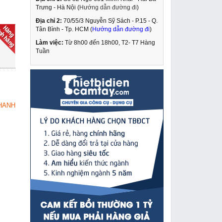
Trưng - Hà Nội (
Hướng dẫn đường đi
)
Địa chỉ 2:
70/55/3 Nguyễn Sỹ Sách - P.15 - Q.
Máy hàn Que Hồng Ký
Tân Bình - Tp. HCM (
Hướng dẫn đường đi
)
HK 250E
Làm việc:
Từ 8h00 đến 18h00, T2- T7 Hàng
4,449,000 VNĐ
Tuần
5,750,000 VNĐ
Kích ren cơ khí 5 tấn
MUA NGAY
QL-5T
849,000 VNĐ
HANH
1,220,000 VNĐ
Máy khoan từ Cayken
MUA NGAY
để hít chân không
khoan mọi vật liệu VS-
16,490,000 VNĐ
35E
21,090,000 VNĐ
Máy hàn Mig Riland
MUA NGAY
NBC-350GF
24,790,000 VNĐ
26,100,000 VNĐ