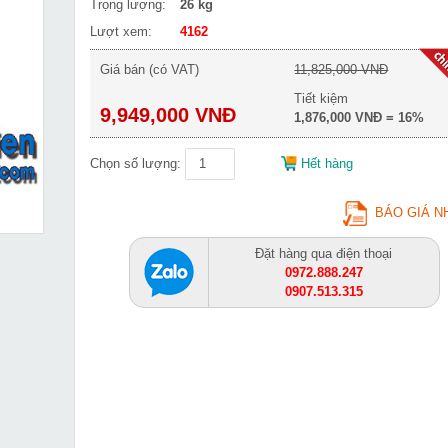
Trọng lượng:
26 kg
Lượt xem:
4162
Giá bán (có VAT)
11,825,000 VNĐ
Tiết kiệm
9,949,000 VNĐ
1,876,000 VNĐ = 16%
Chọn số lượng:
Hết hàng
BÁO GIÁ N
Đặt hàng qua điện thoại
0972.888.247
0907.513.315