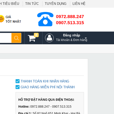
 TIÊU BIỂU
TIN TỨC
TUYỂN DỤNG
LIÊN HỆ
0972.888.247
0907.513.315
0
Đăng nhập
Tài khoản & Đơn hàng
THANH TOÁN KHI NHẬN HÀNG
GIAO HÀNG MIỄN PHÍ NỘI THÀNH
HỖ TRỢ ĐẶT HÀNG QUA ĐIỆN THOẠI:
Hotline:
0972.888.247 - 0907.513.315
Địa chỉ 1:
Số 82 Ngõ 651 Minh Khai - Hai Bà