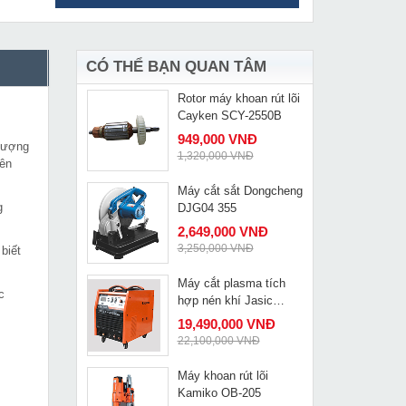
Máy cắt plasma Hồng
MUA NGAY
Ký HK 70A 380V
13,149,000 VNĐ
15,350,000 VNĐ
CÓ THỂ BẠN QUAN TÂM
Rotor máy khoan rút lõi
MUA NGAY
Cayken SCY-2550B
949,000 VNĐ
 lượng
1,320,000 VNĐ
nên
Máy cắt sắt Dongcheng
MUA NGAY
g
DJG04 355
2,649,000 VNĐ
3,250,000 VNĐ
biết
Máy cắt plasma tích
MUA NGAY
c
hợp nén khí Jasic
LGK-100
19,490,000 VNĐ
22,100,000 VNĐ
Máy khoan rút lõi
MUA NGAY
Kamiko OB-205