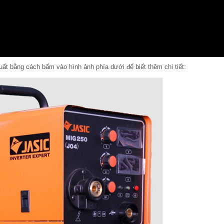
ất bằng cách bấm vào hình ảnh phía dưới để biết thêm chi tiết: