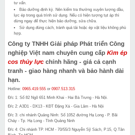
tư vấn.
Bảo dưỡng định kỳ. Nên kiểm tra thường xuyên lượng dầu,
lực ép trong quá trình sử dụng. Nếu có hiện tượng tụt áp thì
dừng ngay để thực hiện bảo dưỡng, sửa chữa.
Sử dụng đúng cách, tránh quá tải hoặc ép vật liệu không phù
hợp.
Công ty TNHH Giải pháp Phát triển Công
nghiệp Việt nam chuyên cung cấp
Kìm ép
cos thủy lực
chính hãng - giá cả cạnh
tranh - giao hàng nhanh và bảo hành dài
hạn.
Hotline:
0965.419.555
or
0907.513.315
Đ/c 1: Số 82 Ngõ 651 Minh Khai - Hai Bà Trưng - Hà Nội.
Đ/c 2: A3D1 - DX13 - KĐT Đặng Xá - Gia Lâm - Hà Nội
Đ/c 3: chi nhánh Quảng Ninh: Số 1052 đường Hạ Long - P. Bãi
Cháy - Tp. Hạ Long - Tỉnh Quảng Ninh
Đ/c 4: Chi nhánh TP. HCM - 70/55/3 Nguyễn Sỹ Sách, P.15, Q.Tân