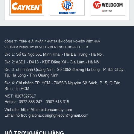
CÔNG TY TNHH GIẢI PHÁP PHÁT TRIỂN CÔNG NGHIỆP VIỆT NAM
VIETNAM INDUSTRY DEVELOPMENT SOLUTION CO., LTD
Đ/c 1: Số 82 Ngõ 651 Minh Khai - Hai Bà Trưng - Hà Nội.
Đ/c 2: A3D1 - DX13 - KĐT Đặng Xá - Gia Lâm - Hà Nội
Đ/c 3: chi nhánh Quảng Ninh: Số 1052 đường Hạ Long - P. Bãi Cháy -
Tp. Hạ Long - Tỉnh Quảng Ninh
Đ/c 4: Chi nhánh TP. HCM - 70/55/3 Nguyễn Sỹ Sách, P.15, Q.Tân
Bình, Tp.HCM
MST: 0107527617
Hotline:
0972.888.247
-
0907.513.315
Website:
https://thietbidiencamtay.com
Email hỗ trợ:
giaiphapcongnghiepvn@gmail.com
HỖ TRỢ KHÁCH HÀNG