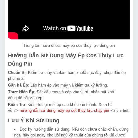
Trung tâm sửa chữa máy ép cos thủy lực dùng pin
Hướng Dẫn Sử Dụng Máy Ép Cos Thủy Lực
Dùng Pin
Chuẩn Bị
: Kiểm tra máy và đảm bảo pin đã sạc đầy, chọn đầu ép
phù hợp.
Gắn hà Ép
: Lắp hàm ép vào máy và kiểm tra kỹ lưỡng.
Thực Hiện Ép
: Đặt đầu cos và cáp vào vị trí, nhấn nút khởi
động để bắt đầu ép.
Kiểm Tra
: Kiểm tra lại mối ép sau khi hoàn thành. Xem bài
về 👉
hướng dẫn sử dụng máy ép cốt thủy lực chạy pin
👈 chi tiết:
Lưu Ý Khi Sử Dụng
Đọc kỹ hướng dẫn sử dụng. Nếu còn chưa chắc chắn, đừng
ngại hãy gọi ngay cho đội ngũ kỹ thuật của chúng tôi để được