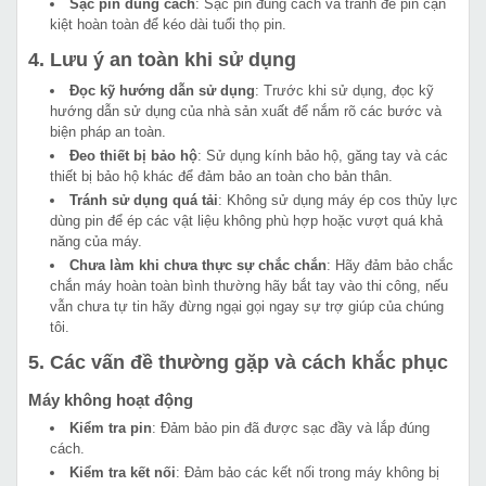
Sạc pin đúng cách
: Sạc pin đúng cách và tránh để pin cạn
kiệt hoàn toàn để kéo dài tuổi thọ pin.
4. Lưu ý an toàn khi sử dụng
Đọc kỹ hướng dẫn sử dụng
: Trước khi sử dụng, đọc kỹ
hướng dẫn sử dụng của nhà sản xuất để nắm rõ các bước và
biện pháp an toàn.
Đeo thiết bị bảo hộ
: Sử dụng kính bảo hộ, găng tay và các
thiết bị bảo hộ khác để đảm bảo an toàn cho bản thân.
Tránh sử dụng quá tải
: Không sử dụng máy ép cos thủy lực
dùng pin để ép các vật liệu không phù hợp hoặc vượt quá khả
năng của máy.
Chưa làm khi chưa thực sự chắc chắn
: Hãy đảm bảo chắc
chắn máy hoàn toàn bình thường hãy bắt tay vào thi công, nếu
vẫn chưa tự tin hãy đừng ngại gọi ngay sự trợ giúp của chúng
tôi.
5. Các vấn đề thường gặp và cách khắc phục
Máy không hoạt động
Kiểm tra pin
: Đảm bảo pin đã được sạc đầy và lắp đúng
cách.
Kiểm tra kết nối
: Đảm bảo các kết nối trong máy không bị