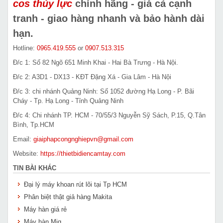
cos thủy lực
chính hãng - giá cả cạnh
tranh - giao hàng nhanh và bảo hành dài
hạn.
Hotline:
0965.419.555
or
0907.513.315
Đ/c 1: Số 82 Ngõ 651 Minh Khai - Hai Bà Trưng - Hà Nội.
Đ/c 2: A3D1 - DX13 - KĐT Đặng Xá - Gia Lâm - Hà Nội
Đ/c 3: chi nhánh Quảng Ninh: Số 1052 đường Hạ Long - P. Bãi
Cháy - Tp. Hạ Long - Tỉnh Quảng Ninh
Đ/c 4: Chi nhánh TP. HCM - 70/55/3 Nguyễn Sỹ Sách, P.15, Q.Tân
Bình, Tp.HCM
Email:
giaiphapcongnghiepvn@gmail.com
Website:
https://thietbidiencamtay.com
TIN BÀI KHÁC
Đại lý máy khoan rút lõi tại Tp HCM
Phân biệt thật giả hàng Makita
Máy hàn giá rẻ
Máy hàn Mig