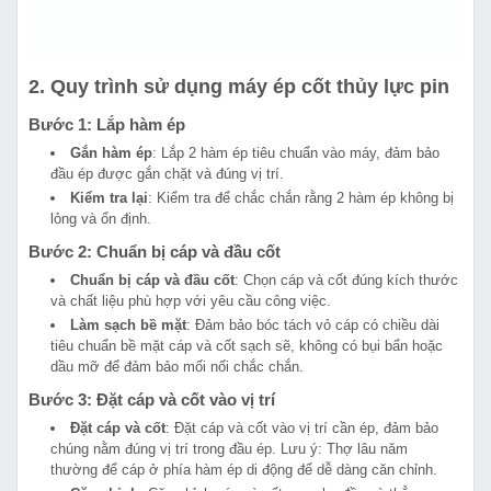
2. Quy trình sử dụng máy ép cốt thủy lực pin
Bước 1: Lắp hàm ép
Gắn hàm ép
: Lắp 2 hàm ép tiêu chuẩn vào máy, đảm bảo
đầu ép được gắn chặt và đúng vị trí.
Kiểm tra lại
: Kiểm tra để chắc chắn rằng 2 hàm ép không bị
lỏng và ổn định.
Bước 2: Chuẩn bị cáp và đầu cốt
Chuẩn bị cáp và đầu cốt
: Chọn cáp và cốt đúng kích thước
và chất liệu phù hợp với yêu cầu công việc.
Làm sạch bề mặt
: Đảm bảo bóc tách vỏ cáp có chiều dài
tiêu chuẩn bề mặt cáp và cốt sạch sẽ, không có bụi bẩn hoặc
dầu mỡ để đảm bảo mối nối chắc chắn.
Bước 3: Đặt cáp và cốt vào vị trí
Đặt cáp và cốt
: Đặt cáp và cốt vào vị trí cần ép, đảm bảo
chúng nằm đúng vị trí trong đầu ép. Lưu ý: Thợ lâu năm
thường để cáp ở phía hàm ép di động để dễ dàng căn chỉnh.