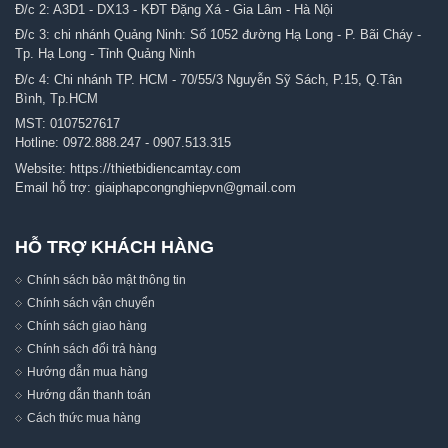
Đ/c 2: A3D1 - DX13 - KĐT Đặng Xá - Gia Lâm - Hà Nội
Đ/c 3: chi nhánh Quảng Ninh: Số 1052 đường Hạ Long - P. Bãi Cháy -
Tp. Hạ Long - Tỉnh Quảng Ninh
Đ/c 4: Chi nhánh TP. HCM - 70/55/3 Nguyễn Sỹ Sách, P.15, Q.Tân
Bình, Tp.HCM
MST: 0107527617
Hotline:
0972.888.247
-
0907.513.315
Website:
https://thietbidiencamtay.com
Email hỗ trợ:
giaiphapcongnghiepvn@gmail.com
HỖ TRỢ KHÁCH HÀNG
Chính sách bảo mật thông tin
Chính sách vận chuyển
Chính sách giao hàng
Chính sách đổi trả hàng
Hướng dẫn mua hàng
Hướng dẫn thanh toán
Cách thức mua hàng