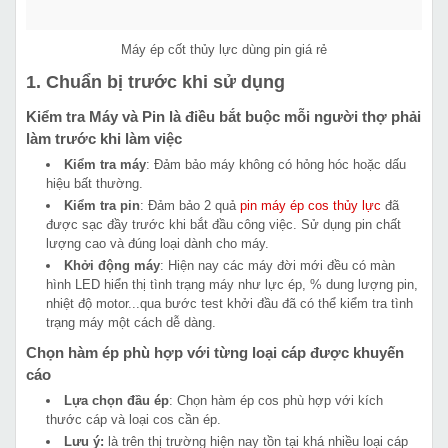
Máy ép cốt thủy lực dùng pin giá rẻ
1. Chuẩn bị trước khi sử dụng
Kiểm tra Máy và Pin là điều bắt buộc mỗi người thợ phải
làm trước khi làm việc
Kiểm tra máy
: Đảm bảo máy không có hỏng hóc hoặc dấu
hiệu bất thường.
Kiểm tra pin
: Đảm bảo 2 quả
pin máy ép cos thủy lực
đã
được sạc đầy trước khi bắt đầu công việc. Sử dụng pin chất
lượng cao và đúng loại dành cho máy.
Khởi động máy
: Hiện nay các máy đời mới đều có màn
hình LED hiển thị tình trạng máy như lực ép, % dung lượng pin,
nhiệt độ motor...qua bước test khởi đầu đã có thể kiểm tra tình
trạng máy một cách dễ dàng.
Chọn hàm ép phù hợp với từng loại cáp được khuyến
cáo
Lựa chọn đầu ép
: Chọn hàm ép cos phù hợp với kích
thước cáp và loại cos cần ép.
Lưu ý:
là trên thị trường hiện nay tồn tại khá nhiều loại cáp