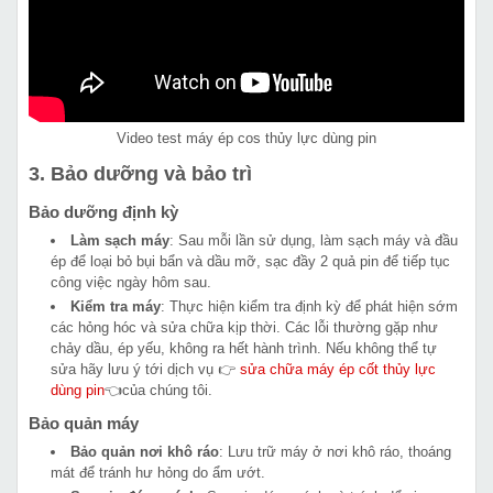
Video test máy ép cos thủy lực dùng pin
3. Bảo dưỡng và bảo trì
Bảo dưỡng định kỳ
Làm sạch máy
: Sau mỗi lần sử dụng, làm sạch máy và đầu
ép để loại bỏ bụi bẩn và dầu mỡ, sạc đầy 2 quả pin để tiếp tục
công việc ngày hôm sau.
Kiểm tra máy
: Thực hiện kiểm tra định kỳ để phát hiện sớm
các hỏng hóc và sửa chữa kịp thời. Các lỗi thường gặp như
chảy dầu, ép yếu, không ra hết hành trình. Nếu không thể tự
sửa hãy lưu ý tới dịch vụ 👉
sửa chữa máy ép cốt thủy lực
dùng pin
👈của chúng tôi.
Bảo quản máy
Bảo quản nơi khô ráo
: Lưu trữ máy ở nơi khô ráo, thoáng
mát để tránh hư hỏng do ẩm ướt.