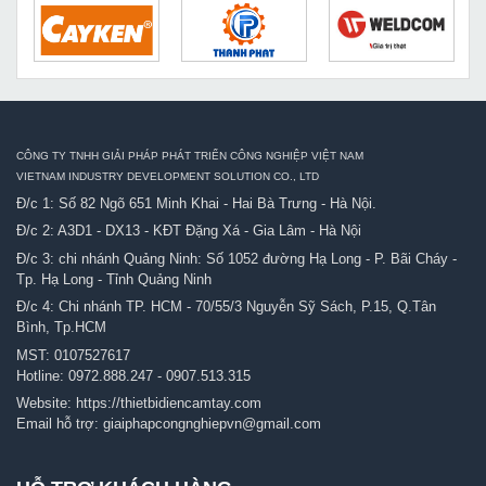
CÔNG TY TNHH GIẢI PHÁP PHÁT TRIỂN CÔNG NGHIỆP VIỆT NAM
VIETNAM INDUSTRY DEVELOPMENT SOLUTION CO., LTD
Đ/c 1: Số 82 Ngõ 651 Minh Khai - Hai Bà Trưng - Hà Nội.
Đ/c 2: A3D1 - DX13 - KĐT Đặng Xá - Gia Lâm - Hà Nội
Đ/c 3: chi nhánh Quảng Ninh: Số 1052 đường Hạ Long - P. Bãi Cháy -
Tp. Hạ Long - Tỉnh Quảng Ninh
Đ/c 4: Chi nhánh TP. HCM - 70/55/3 Nguyễn Sỹ Sách, P.15, Q.Tân
Bình, Tp.HCM
MST: 0107527617
Hotline:
0972.888.247
-
0907.513.315
Website:
https://thietbidiencamtay.com
Email hỗ trợ:
giaiphapcongnghiepvn@gmail.com