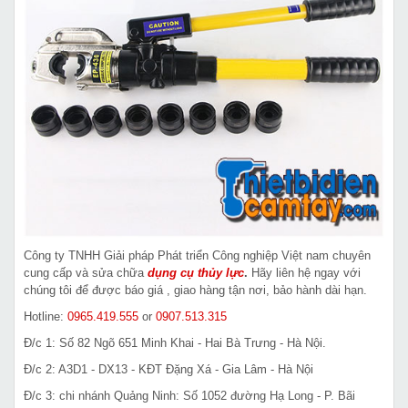
Công ty TNHH Giải pháp Phát triển Công nghiệp Việt nam chuyên
cung cấp và sửa chữa
dụng cụ thủy lực
.
Hãy liên hệ ngay với
chúng tôi để được báo giá , giao hàng tận nơi, bảo hành dài hạn.
Hotline:
0965.419.555
or
0907.513.315
Đ/c 1: Số 82 Ngõ 651 Minh Khai - Hai Bà Trưng - Hà Nội.
Đ/c 2: A3D1 - DX13 - KĐT Đặng Xá - Gia Lâm - Hà Nội
Đ/c 3: chi nhánh Quảng Ninh: Số 1052 đường Hạ Long - P. Bãi