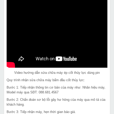
Video hướng dẫn sửa chữa máy ép cốt thủy lực dùng pin
Quy trình nhận sửa chữa máy bấm đầu cốt thủy lực:
Bước 1: Tiếp nhận thông tin cơ bản của máy như: Nhãn hiệu máy,
Model máy qua SĐT: 088.681.4567
Bước 2: Chẩn đoán sơ bộ lỗi gây hư hỏng của máy qua mô tả của
khách hàng.
Bước 3: Tiếp nhận máy, hẹn thời gian báo giá.