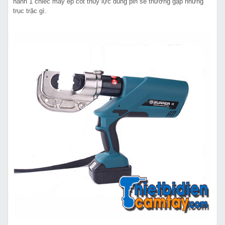
hành 1 chiếc máy ép cốt thủy lực dùng pin sẽ thường gặp những
trục trặc gì.