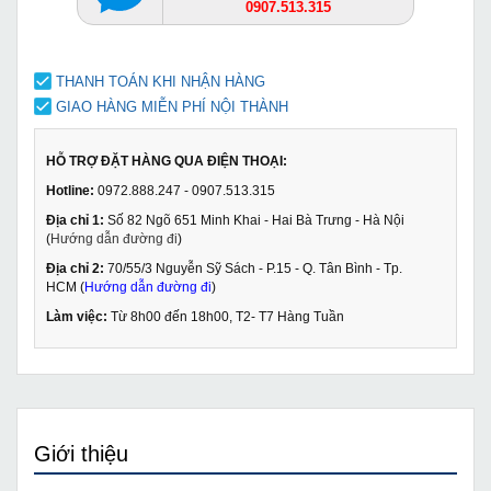
0907.513.315
THANH TOÁN KHI NHẬN HÀNG
GIAO HÀNG MIỄN PHÍ NỘI THÀNH
HỖ TRỢ ĐẶT HÀNG QUA ĐIỆN THOẠI:
Hotline:
0972.888.247 - 0907.513.315
Địa chỉ 1:
Số 82 Ngõ 651 Minh Khai - Hai Bà Trưng - Hà Nội
(
Hướng dẫn đường đi
)
Địa chỉ 2:
70/55/3 Nguyễn Sỹ Sách - P.15 - Q. Tân Bình - Tp.
HCM (
Hướng dẫn đường đi
)
Làm việc:
Từ 8h00 đến 18h00, T2- T7 Hàng Tuần
Giới thiệu