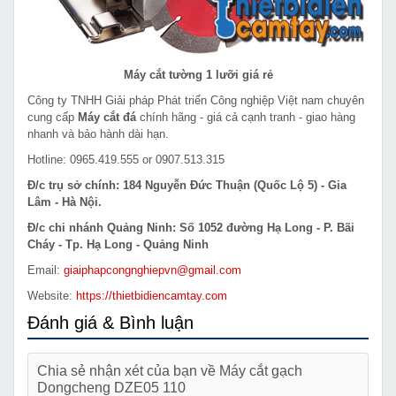
Máy cắt tường 1 lưỡi giá rẻ
Công ty TNHH Giải pháp Phát triển Công nghiệp Việt nam chuyên
cung cấp
Máy cắt đá
chính hãng - giá cả cạnh tranh - giao hàng
nhanh và bảo hành dài hạn.
Hotline: 0965.419.555 or 0907.513.315
Đ/c trụ sở chính: 184 Nguyễn Đức Thuận (Quốc Lộ 5) - Gia
Lâm - Hà Nội.
Đ/c chi nhánh Quảng Ninh: Số 1052 đường Hạ Long - P. Bãi
Cháy - Tp. Hạ Long - Quảng Ninh
Email:
giaiphapcongnghiepvn@gmail.com
Website:
https://thietbidiencamtay.com
Đánh giá & Bình luận
Chia sẻ nhận xét của bạn về Máy cắt gạch
Dongcheng DZE05 110