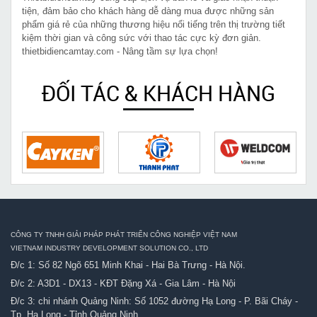
tiện, đảm bảo cho khách hàng dễ dàng mua được những sản
phẩm giá rẻ của những thương hiệu nổi tiếng trên thị trường tiết
kiệm thời gian và công sức với thao tác cực kỳ đơn giản.
thietbidiencamtay.com - Nâng tầm sự lựa chọn!
ĐỐI TÁC & KHÁCH HÀNG
CÔNG TY TNHH GIẢI PHÁP PHÁT TRIỂN CÔNG NGHIỆP VIỆT NAM
VIETNAM INDUSTRY DEVELOPMENT SOLUTION CO., LTD
Đ/c 1: Số 82 Ngõ 651 Minh Khai - Hai Bà Trưng - Hà Nội.
Đ/c 2: A3D1 - DX13 - KĐT Đặng Xá - Gia Lâm - Hà Nội
Đ/c 3: chi nhánh Quảng Ninh: Số 1052 đường Hạ Long - P. Bãi Cháy -
Tp. Hạ Long - Tỉnh Quảng Ninh