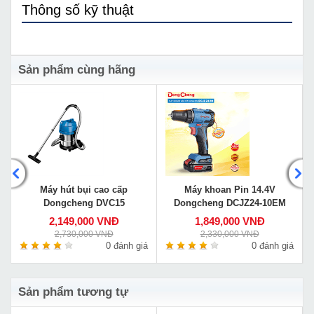
Thông số kỹ thuật
Sản phẩm cùng hãng
Máy hút bụi cao cấp
Máy khoan Pin 14.4V
Dongcheng DVC15
Dongcheng DCJZ24-10EM
2,149,000 VNĐ
1,849,000 VNĐ
2,730,000 VNĐ
2,330,000 VNĐ
á
0 đánh giá
0 đánh giá
Sản phẩm tương tự