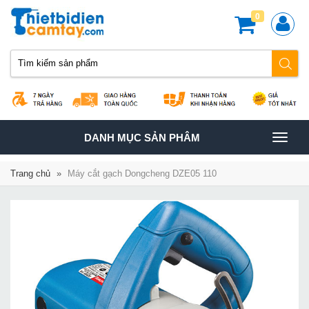
0
TOGGLE
DANH MỤC SẢN PHÂM
NAVIGATION
Trang chủ
»
Máy cắt gạch Dongcheng DZE05 110