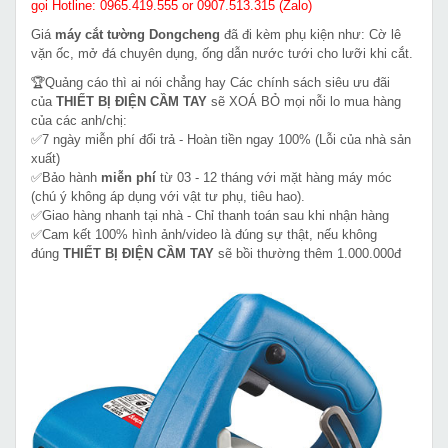
gọi Hotline: 0965.419.555 or 0907.513.315 (Zalo)
Giá
máy cắt tường Dongcheng
đã đi kèm phụ kiện như: Cờ lê
vặn ốc, mở đá chuyên dụng, ống dẫn nước tưới cho lưỡi khi cắt.
🏆Quảng cáo thì ai nói chẳng hay Các chính sách siêu ưu đãi
của
THIẾT BỊ ĐIỆN CẦM TAY
sẽ XOÁ BỎ mọi nỗi lo mua hàng
của các anh/chị:
✅7 ngày miễn phí đổi trả - Hoàn tiền ngay 100% (Lỗi của nhà sản
xuất)
✅Bảo hành
miễn phí
từ 03 - 12 tháng với mặt hàng máy móc
(chú ý không áp dụng với vật tư phụ, tiêu hao).
✅Giao hàng nhanh tại nhà - Chỉ thanh toán sau khi nhận hàng
✅Cam kết 100% hình ảnh/video là đúng sự thật, nếu không
đúng
THIẾT BỊ ĐIỆN CẦM TAY
sẽ bồi thường thêm 1.000.000đ