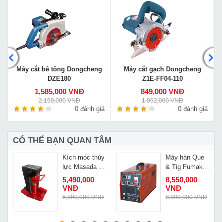
Máy cắt bê tông Dongcheng
Máy cắt gạch Dongcheng
DZE180
Z1E-FF04-110
1,585,000 VNĐ
849,000 VNĐ
2,150,000 VNĐ
1,052,000 VNĐ
á
0 đánh giá
0 đánh giá
CÓ THỂ BẠN QUAN TÂM
Kích móc thủy
Máy hàn Que
lực Masada 5
& Tig Fumak
K
tấn MHCK-
Mega Tig 300A
5,490,000
8,550,000
5RS-2
VNĐ
VNĐ
Đ
6,890,000 VNĐ
8,900,000 VNĐ