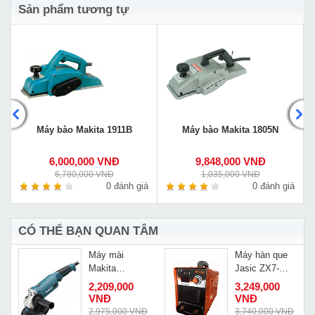
Sản phẩm tương tự
Máy bào Makita 1911B
Máy bào Makita 1805N
6,000,000 VNĐ
9,848,000 VNĐ
6,780,000 VNĐ
1,035,000 VNĐ
á
0 đánh giá
0 đánh giá
CÓ THỂ BẠN QUAN TÂM
Máy mài
Máy hàn que
Makita
Jasic ZX7-
GA6020
250E
Đ
2,209,000
3,249,000
VNĐ
VNĐ
2,975,000 VNĐ
3,740,000 VNĐ