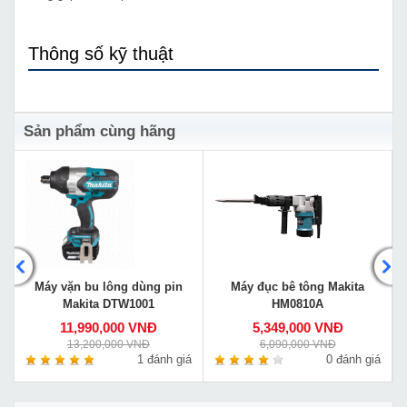
Thông số kỹ thuật
Sản phẩm cùng hãng
Máy vặn bu lông dùng pin
Máy đục bê tông Makita
Makita DTW1001
HM0810A
11,990,000 VNĐ
5,349,000 VNĐ
13,200,000 VNĐ
6,090,000 VNĐ
á
1 đánh giá
0 đánh giá