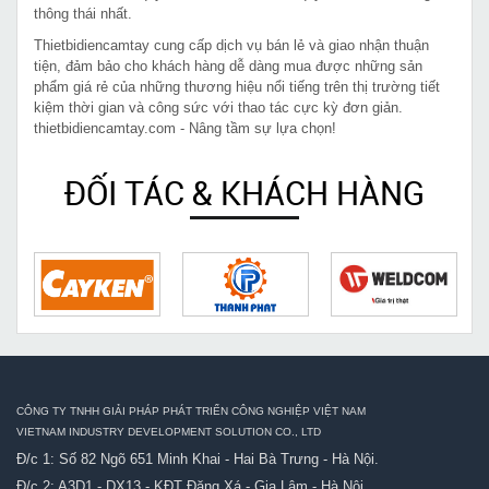
thông thái nhất.
Thietbidiencamtay cung cấp dịch vụ bán lẻ và giao nhận thuận
tiện, đảm bảo cho khách hàng dễ dàng mua được những sản
phẩm giá rẻ của những thương hiệu nổi tiếng trên thị trường tiết
kiệm thời gian và công sức với thao tác cực kỳ đơn giản.
thietbidiencamtay.com - Nâng tầm sự lựa chọn!
ĐỐI TÁC & KHÁCH HÀNG
CÔNG TY TNHH GIẢI PHÁP PHÁT TRIỂN CÔNG NGHIỆP VIỆT NAM
VIETNAM INDUSTRY DEVELOPMENT SOLUTION CO., LTD
Đ/c 1: Số 82 Ngõ 651 Minh Khai - Hai Bà Trưng - Hà Nội.
Đ/c 2: A3D1 - DX13 - KĐT Đặng Xá - Gia Lâm - Hà Nội