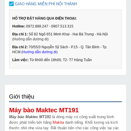
GIAO HÀNG MIỄN PHÍ NỘI THÀNH
HỖ TRỢ ĐẶT HÀNG QUA ĐIỆN THOẠI:
Hotline:
0972.888.247 - 0907.513.315
Địa chỉ 1:
Số 82 Ngõ 651 Minh Khai - Hai Bà Trưng - Hà Nội
(
Hướng dẫn đường đi
)
Địa chỉ 2:
70/55/3 Nguyễn Sỹ Sách - P.15 - Q. Tân Bình - Tp.
HCM (
Hướng dẫn đường đi
)
Làm việc:
Từ 8h00 đến 18h00, T2- T7 Hàng Tuần
Giới thiệu
Máy bào Maktec MT191
Máy bào Maktec MT191
là dòng máy có công suất trung bình
được phát triển bởi hãng
Makita
danh tiếng. Khối lượng và kích
thước nhỏ nhẹ vừa tay. Rất thuận tiện cho các công việc tại các