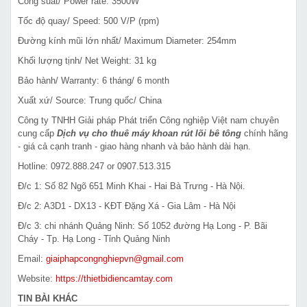
Công suất/ Power rate: 3500W
Tốc độ quay/ Speed: 500 V/P (rpm)
Đường kính mũi lớn nhất/ Maximum Diameter: 254mm
Khối lượng tịnh/ Net Weight: 31 kg
Bảo hành/ Warranty: 6 tháng/ 6 month
Xuất xứ/ Source: Trung quốc/ China
Công ty TNHH Giải pháp Phát triển Công nghiệp Việt nam chuyên
cung cấp
Dịch vụ cho thuê máy khoan rút lõi bê tông
chính hãng
- giá cả cạnh tranh - giao hàng nhanh và bảo hành dài hạn.
Hotline: 0972.888.247 or 0907.513.315
Đ/c 1: Số 82 Ngõ 651 Minh Khai - Hai Bà Trưng - Hà Nội.
Đ/c 2: A3D1 - DX13 - KĐT Đặng Xá - Gia Lâm - Hà Nội
Đ/c 3: chi nhánh Quảng Ninh: Số 1052 đường Hạ Long - P. Bãi
Cháy - Tp. Hạ Long - Tỉnh Quảng Ninh
Email:
giaiphapcongnghiepvn@gmail.com
Website:
https://thietbidiencamtay.com
TIN BÀI KHÁC