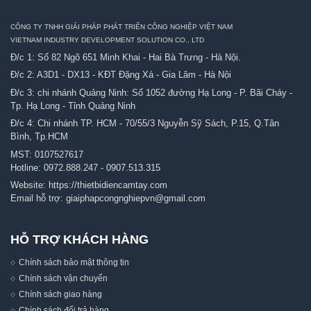
CÔNG TY TNHH GIẢI PHÁP PHÁT TRIỂN CÔNG NGHIỆP VIỆT NAM
VIETNAM INDUSTRY DEVELOPMENT SOLUTION CO., LTD
Đ/c 1: Số 82 Ngõ 651 Minh Khai - Hai Bà Trưng - Hà Nội.
Đ/c 2: A3D1 - DX13 - KĐT Đặng Xá - Gia Lâm - Hà Nội
Đ/c 3: chi nhánh Quảng Ninh: Số 1052 đường Hạ Long - P. Bãi Cháy -
Tp. Hạ Long - Tỉnh Quảng Ninh
Đ/c 4: Chi nhánh TP. HCM - 70/55/3 Nguyễn Sỹ Sách, P.15, Q.Tân
Bình, Tp.HCM
MST: 0107527617
Hotline:
0972.888.247
-
0907.513.315
Website:
https://thietbidiencamtay.com
Email hỗ trợ:
giaiphapcongnghiepvn@gmail.com
HỖ TRỢ KHÁCH HÀNG
Chính sách bảo mật thông tin
Chính sách vận chuyển
Chính sách giao hàng
Chính sách đổi trả hàng