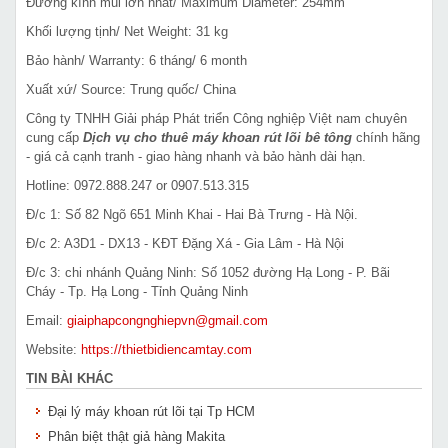
Đường kính mũi lớn nhất/ Maximum Diameter: 254mm
Khối lượng tịnh/ Net Weight: 31 kg
Bảo hành/ Warranty: 6 tháng/ 6 month
Xuất xứ/ Source: Trung quốc/ China
Công ty TNHH Giải pháp Phát triển Công nghiệp Việt nam chuyên
cung cấp
Dịch vụ cho thuê máy khoan rút lõi bê tông
chính hãng
- giá cả cạnh tranh - giao hàng nhanh và bảo hành dài hạn.
Hotline: 0972.888.247 or 0907.513.315
Đ/c 1: Số 82 Ngõ 651 Minh Khai - Hai Bà Trưng - Hà Nội.
Đ/c 2: A3D1 - DX13 - KĐT Đặng Xá - Gia Lâm - Hà Nội
Đ/c 3: chi nhánh Quảng Ninh: Số 1052 đường Hạ Long - P. Bãi
Cháy - Tp. Hạ Long - Tỉnh Quảng Ninh
Email:
giaiphapcongnghiepvn@gmail.com
Website:
https://thietbidiencamtay.com
TIN BÀI KHÁC
Đại lý máy khoan rút lõi tại Tp HCM
Phân biệt thật giả hàng Makita