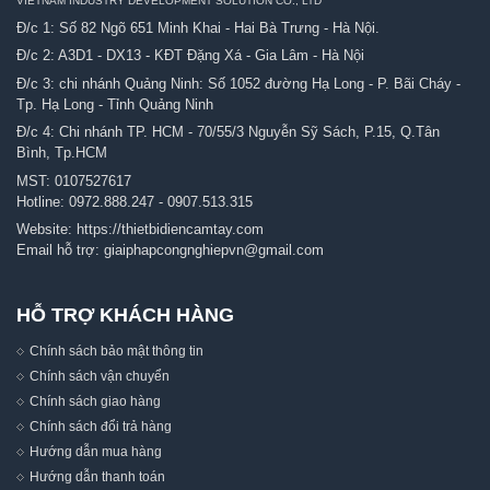
VIETNAM INDUSTRY DEVELOPMENT SOLUTION CO., LTD
Đ/c 1: Số 82 Ngõ 651 Minh Khai - Hai Bà Trưng - Hà Nội.
Đ/c 2: A3D1 - DX13 - KĐT Đặng Xá - Gia Lâm - Hà Nội
Đ/c 3: chi nhánh Quảng Ninh: Số 1052 đường Hạ Long - P. Bãi Cháy -
Tp. Hạ Long - Tỉnh Quảng Ninh
Đ/c 4: Chi nhánh TP. HCM - 70/55/3 Nguyễn Sỹ Sách, P.15, Q.Tân
Bình, Tp.HCM
MST: 0107527617
Hotline:
0972.888.247
-
0907.513.315
Website:
https://thietbidiencamtay.com
Email hỗ trợ:
giaiphapcongnghiepvn@gmail.com
HỖ TRỢ KHÁCH HÀNG
Chính sách bảo mật thông tin
Chính sách vận chuyển
Chính sách giao hàng
Chính sách đổi trả hàng
Hướng dẫn mua hàng
Hướng dẫn thanh toán