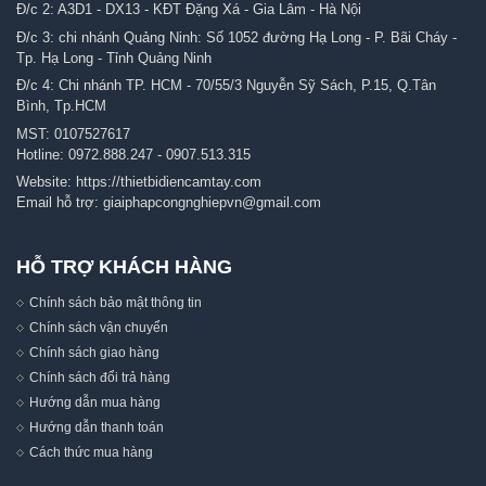
Đ/c 2: A3D1 - DX13 - KĐT Đặng Xá - Gia Lâm - Hà Nội
Đ/c 3: chi nhánh Quảng Ninh: Số 1052 đường Hạ Long - P. Bãi Cháy -
Tp. Hạ Long - Tỉnh Quảng Ninh
Đ/c 4: Chi nhánh TP. HCM - 70/55/3 Nguyễn Sỹ Sách, P.15, Q.Tân
Bình, Tp.HCM
MST: 0107527617
Hotline:
0972.888.247
-
0907.513.315
Website:
https://thietbidiencamtay.com
Email hỗ trợ:
giaiphapcongnghiepvn@gmail.com
HỖ TRỢ KHÁCH HÀNG
Chính sách bảo mật thông tin
Chính sách vận chuyển
Chính sách giao hàng
Chính sách đổi trả hàng
Hướng dẫn mua hàng
Hướng dẫn thanh toán
Cách thức mua hàng