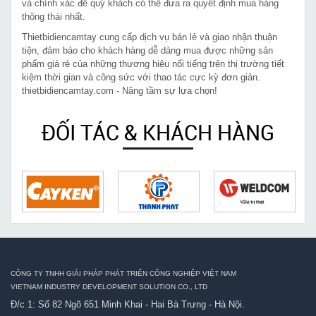
và chính xác để quý khách có thể đưa ra quyết định mua hàng
thông thái nhất.
Thietbidiencamtay cung cấp dịch vụ bán lẻ và giao nhận thuận
tiện, đảm bảo cho khách hàng dễ dàng mua được những sản
phẩm giá rẻ của những thương hiệu nổi tiếng trên thị trường tiết
kiệm thời gian và công sức với thao tác cực kỳ đơn giản.
thietbidiencamtay.com - Nâng tầm sự lựa chọn!
ĐỐI TÁC & KHÁCH HÀNG
CÔNG TY TNHH GIẢI PHÁP PHÁT TRIỂN CÔNG NGHIỆP VIỆT NAM
VIETNAM INDUSTRY DEVELOPMENT SOLUTION CO., LTD
Đ/c 1: Số 82 Ngõ 651 Minh Khai - Hai Bà Trưng - Hà Nội.