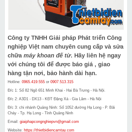
Công ty TNHH Giải pháp Phát triển Công
nghiệp Việt nam chuyên cung cấp và sửa
chữa
máy khoan đế từ
.
Hãy liên hệ ngay
với chúng tôi để được báo giá , giao
hàng tận nơi, bảo hành dài hạn.
Hotline:
0965.419.555
or
0907.513.315
Đ/c 1: Số 82 Ngõ 651 Minh Khai - Hai Bà Trưng - Hà Nội.
Đ/c 2: A3D1 - DX13 - KĐT Đặng Xá - Gia Lâm - Hà Nội
Đ/c 3: chi nhánh Quảng Ninh: Số 1052 đường Hạ Long - P. Bãi
Cháy - Tp. Hạ Long - Tỉnh Quảng Ninh
Email:
giaiphapcongnghiepvn@gmail.com
Website:
https://thietbidiencamtay.com