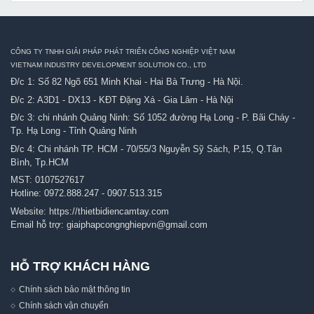
CÔNG TY TNHH GIẢI PHÁP PHÁT TRIỂN CÔNG NGHIỆP VIỆT NAM
VIETNAM INDUSTRY DEVELOPMENT SOLUTION CO., LTD
Đ/c 1: Số 82 Ngõ 651 Minh Khai - Hai Bà Trưng - Hà Nội.
Đ/c 2: A3D1 - DX13 - KĐT Đặng Xá - Gia Lâm - Hà Nội
Đ/c 3: chi nhánh Quảng Ninh: Số 1052 đường Hạ Long - P. Bãi Cháy -
Tp. Hạ Long - Tỉnh Quảng Ninh
Đ/c 4: Chi nhánh TP. HCM - 70/55/3 Nguyễn Sỹ Sách, P.15, Q.Tân
Bình, Tp.HCM
MST: 0107527617
Hotline:
0972.888.247
-
0907.513.315
Website:
https://thietbidiencamtay.com
Email hỗ trợ:
giaiphapcongnghiepvn@gmail.com
HỖ TRỢ KHÁCH HÀNG
Chính sách bảo mật thông tin
Chính sách vận chuyển