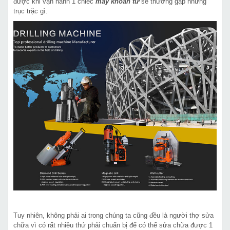
được khi vận hành 1 chiếc
máy khoan từ
sẽ thường gặp những
trục trặc gì.
Tuy nhiên, không phải ai trong chúng ta cũng đều là người thợ sửa
chữa vì có rất nhiều thứ phải chuẩn bị để có thể sửa chữa được 1