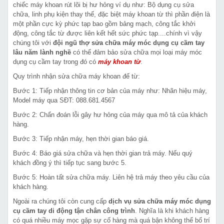
chiếc máy khoan rút lõi bị hư hỏng ví dụ như: Bộ dụng cụ sửa
chữa, linh phụ kiện thay thế, đặc biệt máy khoan từ thì phần điện là
một phần cực kỳ phức tạp bao gồm bảng mạch, công tắc khởi
động, công tắc từ được liên kết hết sức phức tạp....chính vì vậy
chúng tôi với
đội ngũ thợ sửa chữa máy móc dụng cụ cầm tay
lâu năm lành nghề
có thể đảm bảo sửa chữa mọi loại máy móc
dụng cụ cầm tay trong đó có
máy khoan từ
.
Quy trình nhận sửa chữa máy khoan đế từ:
Bước 1: Tiếp nhận thông tin cơ bản của máy như: Nhãn hiệu máy,
Model máy qua SĐT: 088.681.4567
Bước 2: Chẩn đoán lỗi gây hư hỏng của máy qua mô tả của khách
hàng.
Bước 3: Tiếp nhận máy, hẹn thời gian báo giá.
Bước 4: Báo giá sửa chữa và hẹn thời gian trả máy. Nếu quý
khách đồng ý thì tiếp tục sang bước 5.
Bước 5: Hoàn tất sửa chữa máy. Liên hệ trả máy theo yêu cầu của
khách hàng.
Ngoài ra chúng tôi còn cung cấp
dịch vụ sửa chữa máy móc dụng
cụ cầm tay di động tận chân công trình
. Nghĩa là khi khách hàng
có quá nhiều máy mọc gặp sự cố hàng mà quá bận không thể bố trí