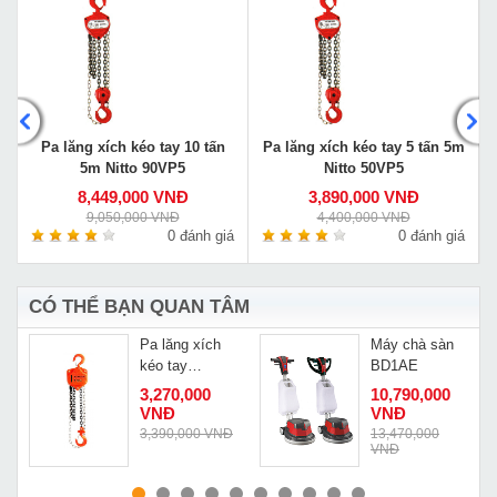
m
Pa lăng xích kéo tay 10 tấn
Pa lăng xích kéo tay 5 tấn 5m
5m Nitto 90VP5
Nitto 50VP5
8,449,000 VNĐ
3,890,000 VNĐ
9,050,000 VNĐ
4,400,000 VNĐ
á
0 đánh giá
0 đánh giá
CÓ THỂ BẠN QUAN TÂM
Pa lăng xích
Máy chà sàn
g
kéo tay
BD1AE
Kawasaki 5
3,270,000
10,790,000
tấn 3m VC-5
VNĐ
VNĐ
Đ
3,390,000 VNĐ
13,470,000
VNĐ