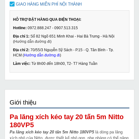
GIAO HÀNG MIỄN PHÍ NỘI THÀNH
HỖ TRỢ ĐẶT HÀNG QUA ĐIỆN THOẠI:
Hotline:
0972.888.247 - 0907.513.315
Địa chỉ 1:
Số 82 Ngõ 651 Minh Khai - Hai Bà Trưng - Hà Nội
(
Hướng dẫn đường đi
)
Địa chỉ 2:
70/55/3 Nguyễn Sỹ Sách - P.15 - Q. Tân Bình - Tp.
HCM (
Hướng dẫn đường đi
)
Làm việc:
Từ 8h00 đến 18h00, T2- T7 Hàng Tuần
Giới thiệu
Pa lăng xích kéo tay 20 tấn 5m Nitto
180VP5
Pa lăng xích kéo tay 20 tấn 5m Nitto 180VP5
là dòng pa lăng
xích nhỏ của Nitto, được thiết kế nhỏ gọn, nhẹ nhàng có thể nâng