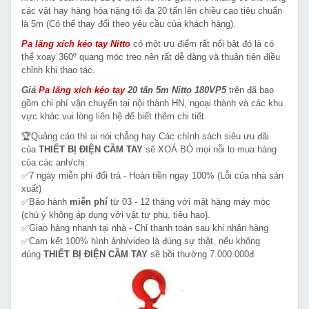
các vật hay hàng hóa nặng tối đa 20 tấn lên chiều cao tiêu chuẩn
là 5m (Có thể thay đổi theo yêu cầu của khách hàng).
Pa lăng xích kéo tay Nitto
có một ưu điểm rất nổi bật đó là có
thể xoay 360º quang móc treo nên rất dễ dàng và thuận tiện điều
chỉnh khi thao tác.
Giá
Pa lăng xích kéo tay
20 tấn 5m Nitto 180VP5
trên đã bao
gồm chi phí vận chuyển tại nội thành HN, ngoại thành và các khu
vực khác vui lòng liên hệ để biết thêm chi tiết.
🏆Quảng cáo thì ai nói chẳng hay Các chính sách siêu ưu đãi
của
THIẾT BỊ ĐIỆN CẦM TAY
sẽ XOÁ BỎ mọi nỗi lo mua hàng
của các anh/chị:
✅7 ngày miễn phí đổi trả - Hoàn tiền ngay 100% (Lỗi của nhà sản
xuất)
✅Bảo hành
miễn phí
từ 03 - 12 tháng với mặt hàng máy móc
(chú ý không áp dụng với vật tư phụ, tiêu hao).
✅Giao hàng nhanh tại nhà - Chỉ thanh toán sau khi nhận hàng
✅Cam kết 100% hình ảnh/video là đúng sự thật, nếu không
đúng
THIẾT BỊ ĐIỆN CẦM TAY
sẽ bồi thường 7.000.000đ