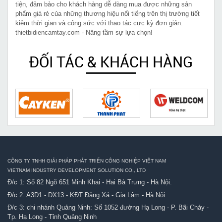
tiện, đảm bảo cho khách hàng dễ dàng mua được những sản
phẩm giá rẻ của những thương hiệu nổi tiếng trên thị trường tiết
kiệm thời gian và công sức với thao tác cực kỳ đơn giản.
thietbidiencamtay.com - Nâng tầm sự lựa chọn!
ĐỐI TÁC & KHÁCH HÀNG
CÔNG TY TNHH GIẢI PHÁP PHÁT TRIỂN CÔNG NGHIỆP VIỆT NAM
VIETNAM INDUSTRY DEVELOPMENT SOLUTION CO., LTD
Đ/c 1: Số 82 Ngõ 651 Minh Khai - Hai Bà Trưng - Hà Nội.
Đ/c 2: A3D1 - DX13 - KĐT Đặng Xá - Gia Lâm - Hà Nội
Đ/c 3: chi nhánh Quảng Ninh: Số 1052 đường Hạ Long - P. Bãi Cháy -
Tp. Hạ Long - Tỉnh Quảng Ninh