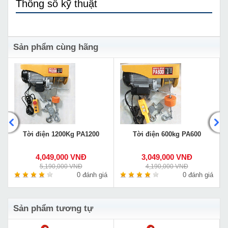
Thông số kỹ thuật
Sản phẩm cùng hãng
5
Tời điện 1200Kg PA1200
Tời điện 600kg PA600
4,049,000 VNĐ
3,049,000 VNĐ
5,190,000 VNĐ
4,190,000 VNĐ
á
0 đánh giá
0 đánh giá
Sản phẩm tương tự