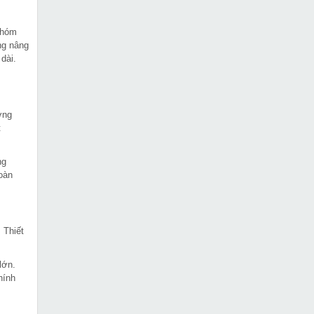
 nhóm
ng nâng
dài.
ờng
t
ng
hoàn
 Thiết
lớn.
hính