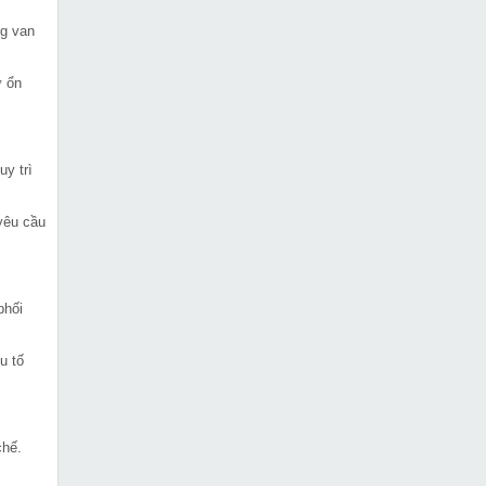
ng van
ự ổn
y trì
yêu cầu
phối
u tố
chế.