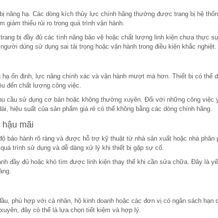
ết bị nâng hạ. Các dòng kích thủy lực chính hãng thường được trang bị hệ thố
m giảm thiểu rủi ro trong quá trình vận hành.
trang bị đầy đủ các tính năng bảo vệ hoặc chất lượng linh kiện chưa thực s
người dùng sử dụng sai tải trọng hoặc vận hành trong điều kiện khắc nghiệt.
hạ ổn định, lực nâng chính xác và vận hành mượt mà hơn. Thiết bị có thể du
ều đến chất lượng công việc.
nhu cầu sử dụng cơ bản hoặc không thường xuyên. Đối với những công việc 
 dài, hiệu suất của sản phẩm giá rẻ có thể không bằng các dòng chính hãng.
ụ hậu mãi
độ bảo hành rõ ràng và được hỗ trợ kỹ thuật từ nhà sản xuất hoặc nhà phân 
uá trình sử dụng và dễ dàng xử lý khi thiết bị gặp sự cố.
nh đầy đủ hoặc khó tìm được linh kiện thay thế khi cần sửa chữa. Đây là yế
àng.
n đầu, phù hợp với cá nhân, hộ kinh doanh hoặc các đơn vị có ngân sách hạn 
yên, đây có thể là lựa chọn tiết kiệm và hợp lý.