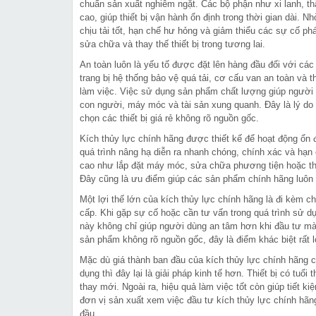
chuẩn sản xuất nghiêm ngặt. Các bộ phận như xi lanh, th
cao, giúp thiết bị vận hành ổn định trong thời gian dài.
chịu tải tốt, hạn chế hư hỏng và giảm thiểu các sự cố phá
sửa chữa và thay thế thiết bị trong tương lai.
An toàn luôn là yếu tố được đặt lên hàng đầu đối với các
trang bị hệ thống bảo vệ quá tải, cơ cấu van an toàn và 
làm việc. Việc sử dụng sản phẩm chất lượng giúp người 
con người, máy móc và tài sản xung quanh. Đây là lý do
chọn các thiết bị giá rẻ không rõ nguồn gốc.
Kích thủy lực chính hãng được thiết kế để hoạt động ổn đ
quá trình nâng hạ diễn ra nhanh chóng, chính xác và hạn 
cao như lắp đặt máy móc, sửa chữa phương tiện hoặc thi c
Đây cũng là ưu điểm giúp các sản phẩm chính hãng luôn 
Một lợi thế lớn của kích thủy lực chính hãng là đi kèm c
cấp. Khi gặp sự cố hoặc cần tư vấn trong quá trình sử d
này không chỉ giúp người dùng an tâm hơn khi đầu tư mà 
sản phẩm không rõ nguồn gốc, đây là điểm khác biệt rất 
Mặc dù giá thành ban đầu của kích thủy lực chính hãng c
dụng thì đây lại là giải pháp kinh tế hơn. Thiết bị có tu
thay mới. Ngoài ra, hiệu quả làm việc tốt còn giúp tiết k
đơn vị sản xuất xem việc đầu tư kích thủy lực chính hãng 
đầu.