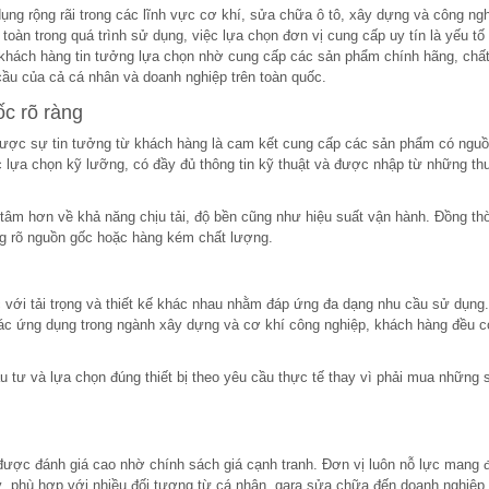
dụng rộng rãi trong các lĩnh vực cơ khí, sửa chữa ô tô, xây dựng và công ngh
oàn trong quá trình sử dụng, việc lựa chọn đơn vị cung cấp uy tín là yếu tố
 khách hàng tin tưởng lựa chọn nhờ cung cấp các sản phẩm chính hãng, chấ
cầu của cả cá nhân và doanh nghiệp trên toàn quốc.
c rõ ràng
 được sự tin tưởng từ khách hàng là cam kết cung cấp các sản phẩm có ngu
c lựa chọn kỹ lưỡng, có đầy đủ thông tin kỹ thuật và được nhập từ những t
âm hơn về khả năng chịu tải, độ bền cũng như hiệu suất vận hành. Đồng th
ng rõ nguồn gốc hoặc hàng kém chất lượng.
 với tải trọng và thiết kế khác nhau nhằm đáp ứng đa dạng nhu cầu sử dụng
ác ứng dụng trong ngành xây dựng và cơ khí công nghiệp, khách hàng đều c
 tư và lựa chọn đúng thiết bị theo yêu cầu thực tế thay vì phải mua những 
được đánh giá cao nhờ chính sách giá cạnh tranh. Đơn vị luôn nỗ lực mang 
, phù hợp với nhiều đối tượng từ cá nhân, gara sửa chữa đến doanh nghiệp