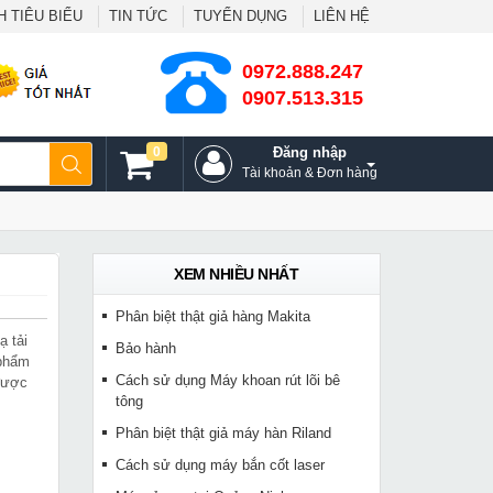
 TIÊU BIỂU
TIN TỨC
TUYỂN DỤNG
LIÊN HỆ
0972.888.247
0907.513.315
0
Đăng nhập
Tài khoản & Đơn hàng
XEM NHIỀU NHẤT
Phân biệt thật giả hàng Makita
ạ tải
Bảo hành
 phẩm
Cách sử dụng Máy khoan rút lõi bê
 được
tông
Phân biệt thật giả máy hàn Riland
Cách sử dụng máy bắn cốt laser