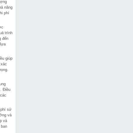
ượng
khả năng
hi phí
ợc
uá trình
g đến
 lựa
đều giúp
 xác
rọng.
cung
. Điều
 các
 phí sử
ưỡng và
ệp và
a ban