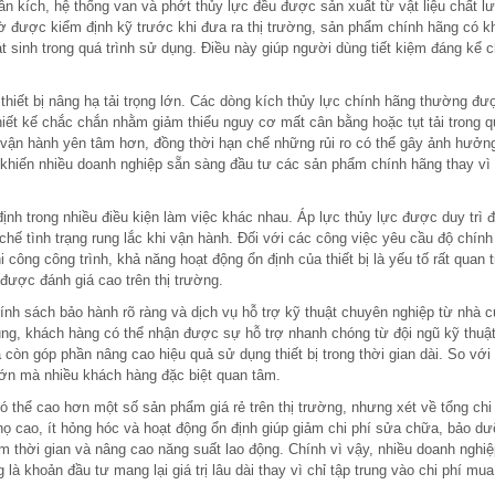
ân kích, hệ thống van và phớt thủy lực đều được sản xuất từ vật liệu chất l
 Nhờ được kiểm định kỹ trước khi đưa ra thị trường, sản phẩm chính hãng có 
t sinh trong quá trình sử dụng. Điều này giúp người dùng tiết kiệm đáng kể c
 thiết bị nâng hạ tải trọng lớn. Các dòng kích thủy lực chính hãng thường đư
thiết kế chắc chắn nhằm giảm thiểu nguy cơ mất cân bằng hoặc tụt tải trong q
vận hành yên tâm hơn, đồng thời hạn chế những rủi ro có thể gây ảnh hưởn
 khiến nhiều doanh nghiệp sẵn sàng đầu tư các sản phẩm chính hãng thay vì
ịnh trong nhiều điều kiện làm việc khác nhau. Áp lực thủy lực được duy trì 
chế tình trạng rung lắc khi vận hành. Đối với các công việc yêu cầu độ chính
ông công trình, khả năng hoạt động ổn định của thiết bị là yếu tố rất quan t
được đánh giá cao trên thị trường.
hính sách bảo hành rõ ràng và dịch vụ hỗ trợ kỹ thuật chuyên nghiệp từ nhà 
ụng, khách hàng có thể nhận được sự hỗ trợ nhanh chóng từ đội ngũ kỹ thuật
còn góp phần nâng cao hiệu quả sử dụng thiết bị trong thời gian dài. So với
lớn mà nhiều khách hàng đặc biệt quan tâm.
ó thể cao hơn một số sản phẩm giá rẻ trên thị trường, nhưng xét về tổng chi
ổi thọ cao, ít hỏng hóc và hoạt động ổn định giúp giảm chi phí sửa chữa, bảo d
iệm thời gian và nâng cao năng suất lao động. Chính vì vậy, nhiều doanh nghi
là khoản đầu tư mang lại giá trị lâu dài thay vì chỉ tập trung vào chi phí mu