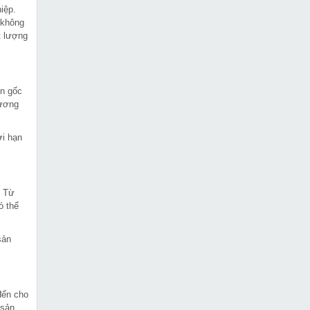
iệp.
 không
t lượng
ồn gốc
hương
ời hạn
. Từ
ó thể
sản
đến cho
 sản