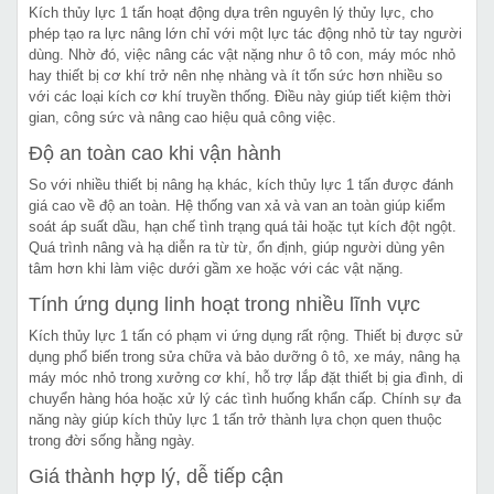
Kích thủy lực 1 tấn hoạt động dựa trên nguyên lý thủy lực, cho
phép tạo ra lực nâng lớn chỉ với một lực tác động nhỏ từ tay người
dùng. Nhờ đó, việc nâng các vật nặng như ô tô con, máy móc nhỏ
hay thiết bị cơ khí trở nên nhẹ nhàng và ít tốn sức hơn nhiều so
với các loại kích cơ khí truyền thống. Điều này giúp tiết kiệm thời
gian, công sức và nâng cao hiệu quả công việc.
Độ an toàn cao khi vận hành
So với nhiều thiết bị nâng hạ khác, kích thủy lực 1 tấn được đánh
giá cao về độ an toàn. Hệ thống van xả và van an toàn giúp kiểm
soát áp suất dầu, hạn chế tình trạng quá tải hoặc tụt kích đột ngột.
Quá trình nâng và hạ diễn ra từ từ, ổn định, giúp người dùng yên
tâm hơn khi làm việc dưới gầm xe hoặc với các vật nặng.
Tính ứng dụng linh hoạt trong nhiều lĩnh vực
Kích thủy lực 1 tấn có phạm vi ứng dụng rất rộng. Thiết bị được sử
dụng phổ biến trong sửa chữa và bảo dưỡng ô tô, xe máy, nâng hạ
máy móc nhỏ trong xưởng cơ khí, hỗ trợ lắp đặt thiết bị gia đình, di
chuyển hàng hóa hoặc xử lý các tình huống khẩn cấp. Chính sự đa
năng này giúp kích thủy lực 1 tấn trở thành lựa chọn quen thuộc
trong đời sống hằng ngày.
Giá thành hợp lý, dễ tiếp cận