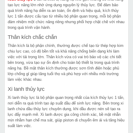
tạo lực nâng lớn nhờ ứng dụng nguyên lý thủy lực. Để đảm bảo
quá trình nâng hạ diễn ra an toàn, ổn định và hiệu quả, kích thủy
lực 1 tấn được cấu tạo từ nhiều bộ phận quan trọng, mỗi bộ phận
đảm nhiệm một chức năng riêng nhưng phối hợp chặt chẽ với nhau
trong quá trình vận hành.
Thân kích chắc chắn
Thân kích là bộ phận chính, thường được chế tạo từ thép hợp kim
chịu lực cao, có độ bền tốt và khả năng chống biến dạng khi làm
việc với tải trọng lớn. Thân kích vừa có vai trò bảo vệ các chi tiết
bên trong, vừa tạo sự ổn định cho toàn bộ thiết bị trong quá trình
nâng hạ. Bề mặt thân kích thường được sơn tĩnh điện hoặc phủ
lớp chống gỉ giúp tăng tuổi thọ và phù hợp với nhiều môi trường
làm việc khác nhau.
Xi lanh thủy lực
Xi lanh thủy lực là bộ phận quan trọng nhất của kích thủy lực 1 tấn,
nơi diễn ra quá trình tạo áp suất dầu để sinh lực nâng. Bên trong xi
lanh chứa dầu thủy lực chuyên dụng, khi dầu được nén sẽ tạo ra
lực đẩy mạnh mẽ. Xi lanh được gia công chính xác, bề mặt nhẵn
mịn nhằm hạn chế ma sát, giúp piston di chuyển êm ái và tăng hiệu
suất làm việc.