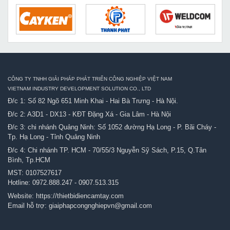
CÔNG TY TNHH GIẢI PHÁP PHÁT TRIỂN CÔNG NGHIỆP VIỆT NAM
VIETNAM INDUSTRY DEVELOPMENT SOLUTION CO., LTD
Đ/c 1: Số 82 Ngõ 651 Minh Khai - Hai Bà Trưng - Hà Nội.
Đ/c 2: A3D1 - DX13 - KĐT Đặng Xá - Gia Lâm - Hà Nội
Đ/c 3: chi nhánh Quảng Ninh: Số 1052 đường Hạ Long - P. Bãi Cháy -
Tp. Hạ Long - Tỉnh Quảng Ninh
Đ/c 4: Chi nhánh TP. HCM - 70/55/3 Nguyễn Sỹ Sách, P.15, Q.Tân
Bình, Tp.HCM
MST: 0107527617
Hotline:
0972.888.247
-
0907.513.315
Website:
https://thietbidiencamtay.com
Email hỗ trợ:
giaiphapcongnghiepvn@gmail.com