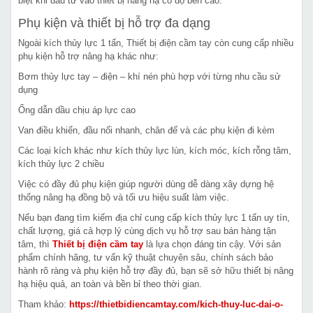
biệt khi đầu tư vào thiết bị nâng hạ có độ bền cao.
Phụ kiện và thiết bị hỗ trợ đa dạng
Ngoài kích thủy lực 1 tấn, Thiết bị điện cầm tay còn cung cấp nhiều
phụ kiện hỗ trợ nâng hạ khác như:
Bơm thủy lực tay – điện – khí nén phù hợp với từng nhu cầu sử
dụng
Ống dẫn dầu chịu áp lực cao
Van điều khiển, đầu nối nhanh, chân đế và các phụ kiện đi kèm
Các loại kích khác như kích thủy lực lùn, kích móc, kích rỗng tâm,
kích thủy lực 2 chiều
Việc có đầy đủ phụ kiện giúp người dùng dễ dàng xây dựng hệ
thống nâng hạ đồng bộ và tối ưu hiệu suất làm việc.
Nếu bạn đang tìm kiếm địa chỉ cung cấp kích thủy lực 1 tấn uy tín,
chất lượng, giá cả hợp lý cùng dịch vụ hỗ trợ sau bán hàng tận
tâm, thì
Thiết bị điện cầm tay
là lựa chọn đáng tin cậy. Với sản
phẩm chính hãng, tư vấn kỹ thuật chuyên sâu, chính sách bảo
hành rõ ràng và phụ kiện hỗ trợ đầy đủ, bạn sẽ sở hữu thiết bị nâng
hạ hiệu quả, an toàn và bền bỉ theo thời gian.
Tham khảo:
https://thietbidiencamtay.com/kich-thuy-luc-dai-o-