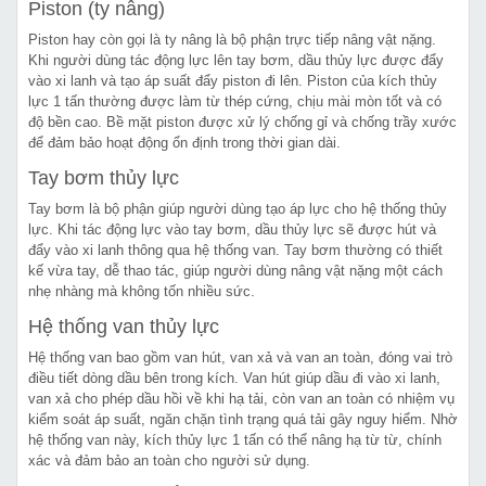
Piston (ty nâng)
Piston hay còn gọi là ty nâng là bộ phận trực tiếp nâng vật nặng.
Khi người dùng tác động lực lên tay bơm, dầu thủy lực được đẩy
vào xi lanh và tạo áp suất đẩy piston đi lên. Piston của kích thủy
lực 1 tấn thường được làm từ thép cứng, chịu mài mòn tốt và có
độ bền cao. Bề mặt piston được xử lý chống gỉ và chống trầy xước
để đảm bảo hoạt động ổn định trong thời gian dài.
Tay bơm thủy lực
Tay bơm là bộ phận giúp người dùng tạo áp lực cho hệ thống thủy
lực. Khi tác động lực vào tay bơm, dầu thủy lực sẽ được hút và
đẩy vào xi lanh thông qua hệ thống van. Tay bơm thường có thiết
kế vừa tay, dễ thao tác, giúp người dùng nâng vật nặng một cách
nhẹ nhàng mà không tốn nhiều sức.
Hệ thống van thủy lực
Hệ thống van bao gồm van hút, van xả và van an toàn, đóng vai trò
điều tiết dòng dầu bên trong kích. Van hút giúp dầu đi vào xi lanh,
van xả cho phép dầu hồi về khi hạ tải, còn van an toàn có nhiệm vụ
kiểm soát áp suất, ngăn chặn tình trạng quá tải gây nguy hiểm. Nhờ
hệ thống van này, kích thủy lực 1 tấn có thể nâng hạ từ từ, chính
xác và đảm bảo an toàn cho người sử dụng.