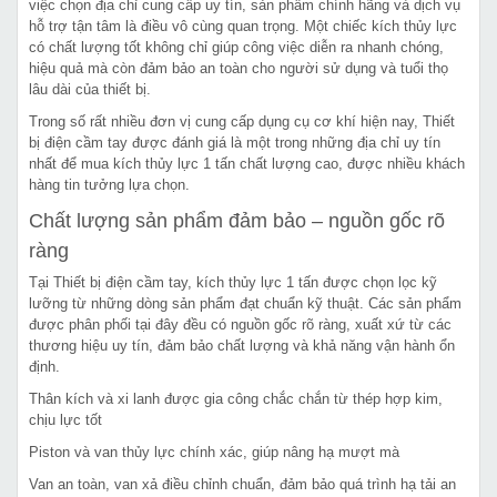
việc chọn địa chỉ cung cấp uy tín, sản phẩm chính hãng và dịch vụ
hỗ trợ tận tâm là điều vô cùng quan trọng. Một chiếc kích thủy lực
có chất lượng tốt không chỉ giúp công việc diễn ra nhanh chóng,
hiệu quả mà còn đảm bảo an toàn cho người sử dụng và tuổi thọ
lâu dài của thiết bị.
Trong số rất nhiều đơn vị cung cấp dụng cụ cơ khí hiện nay, Thiết
bị điện cầm tay được đánh giá là một trong những địa chỉ uy tín
nhất để mua kích thủy lực 1 tấn chất lượng cao, được nhiều khách
hàng tin tưởng lựa chọn.
Chất lượng sản phẩm đảm bảo – nguồn gốc rõ
ràng
Tại Thiết bị điện cầm tay, kích thủy lực 1 tấn được chọn lọc kỹ
lưỡng từ những dòng sản phẩm đạt chuẩn kỹ thuật. Các sản phẩm
được phân phối tại đây đều có nguồn gốc rõ ràng, xuất xứ từ các
thương hiệu uy tín, đảm bảo chất lượng và khả năng vận hành ổn
định.
Thân kích và xi lanh được gia công chắc chắn từ thép hợp kim,
chịu lực tốt
Piston và van thủy lực chính xác, giúp nâng hạ mượt mà
Van an toàn, van xả điều chỉnh chuẩn, đảm bảo quá trình hạ tải an