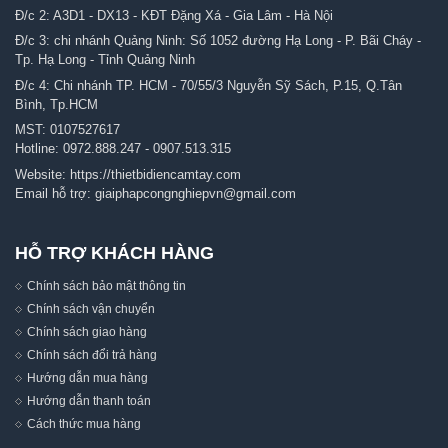
Đ/c 2: A3D1 - DX13 - KĐT Đặng Xá - Gia Lâm - Hà Nội
Đ/c 3: chi nhánh Quảng Ninh: Số 1052 đường Hạ Long - P. Bãi Cháy -
Tp. Hạ Long - Tỉnh Quảng Ninh
Đ/c 4: Chi nhánh TP. HCM - 70/55/3 Nguyễn Sỹ Sách, P.15, Q.Tân
Bình, Tp.HCM
MST: 0107527617
Hotline:
0972.888.247
-
0907.513.315
Website:
https://thietbidiencamtay.com
Email hỗ trợ:
giaiphapcongnghiepvn@gmail.com
HỖ TRỢ KHÁCH HÀNG
Chính sách bảo mật thông tin
Chính sách vận chuyển
Chính sách giao hàng
Chính sách đổi trả hàng
Hướng dẫn mua hàng
Hướng dẫn thanh toán
Cách thức mua hàng