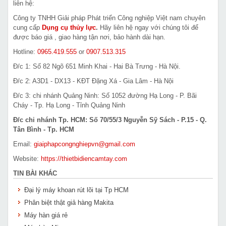
liên hệ:
Công ty TNHH Giải pháp Phát triển Công nghiệp Việt nam chuyên
cung cấp
Dụng cụ thủy lực
.
Hãy liên hệ ngay với chúng tôi để
được báo giá , giao hàng tận nơi, bảo hành dài hạn.
Hotline:
0965.419.555
or
0907.513.315
Đ/c 1: Số 82 Ngõ 651 Minh Khai - Hai Bà Trưng - Hà Nội.
Đ/c 2: A3D1 - DX13 - KĐT Đặng Xá - Gia Lâm - Hà Nội
Đ/c 3: chi nhánh Quảng Ninh: Số 1052 đường Hạ Long - P. Bãi
Cháy - Tp. Hạ Long - Tỉnh Quảng Ninh
Đ/c chi nhánh Tp. HCM: Số 70/55/3 Nguyễn Sỹ Sách - P.15 - Q.
Tân Bình - Tp. HCM
Email:
giaiphapcongnghiepvn@gmail.com
Website:
https://thietbidiencamtay.com
TIN BÀI KHÁC
Đại lý máy khoan rút lõi tại Tp HCM
Phân biệt thật giả hàng Makita
Máy hàn giá rẻ