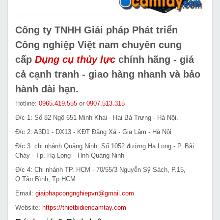
Công ty TNHH Giải pháp Phát triển
Công nghiệp Việt nam chuyên cung
cấp
Dụng cụ thủy lực
chính hãng - giá
cả cạnh tranh - giao hàng nhanh và bảo
hành dài hạn.
Hotline:
0965.419.555
or
0907.513.315
Đ/c 1: Số 82 Ngõ 651 Minh Khai - Hai Bà Trưng - Hà Nội.
Đ/c 2: A3D1 - DX13 - KĐT Đặng Xá - Gia Lâm - Hà Nội
Đ/c 3: chi nhánh Quảng Ninh: Số 1052 đường Hạ Long - P. Bãi
Cháy - Tp. Hạ Long - Tỉnh Quảng Ninh
Đ/c 4: Chi nhánh TP. HCM - 70/55/3 Nguyễn Sỹ Sách, P.15,
Q.Tân Bình, Tp.HCM
Email:
giaiphapcongnghiepvn@gmail.com
Website:
https://thietbidiencamtay.com