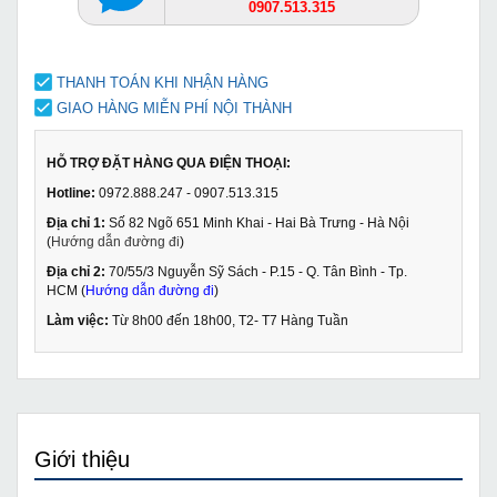
0907.513.315
THANH TOÁN KHI NHẬN HÀNG
GIAO HÀNG MIỄN PHÍ NỘI THÀNH
HỖ TRỢ ĐẶT HÀNG QUA ĐIỆN THOẠI:
Hotline:
0972.888.247 - 0907.513.315
Địa chỉ 1:
Số 82 Ngõ 651 Minh Khai - Hai Bà Trưng - Hà Nội
(
Hướng dẫn đường đi
)
Địa chỉ 2:
70/55/3 Nguyễn Sỹ Sách - P.15 - Q. Tân Bình - Tp.
HCM (
Hướng dẫn đường đi
)
Làm việc:
Từ 8h00 đến 18h00, T2- T7 Hàng Tuần
Giới thiệu