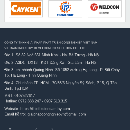
CÔNG TY TNHH GIẢI PHÁP PHÁT TRIỂN CÔNG NGHIỆP VIỆT NAM
VIETNAM INDUSTRY DEVELOPMENT SOLUTION CO., LTD
Đ/c 1: Số 82 Ngõ 651 Minh Khai - Hai Bà Trưng - Hà Nội.
Đ/c 2: A3D1 - DX13 - KĐT Đặng Xá - Gia Lâm - Hà Nội
Đ/c 3: chi nhánh Quảng Ninh: Số 1052 đường Hạ Long - P. Bãi Cháy -
Tp. Hạ Long - Tỉnh Quảng Ninh
Đ/c 4: Chi nhánh TP. HCM - 70/55/3 Nguyễn Sỹ Sách, P.15, Q.Tân
Bình, Tp.HCM
MST: 0107527617
Hotline:
0972.888.247
-
0907.513.315
Website:
https://thietbidiencamtay.com
Email hỗ trợ:
giaiphapcongnghiepvn@gmail.com