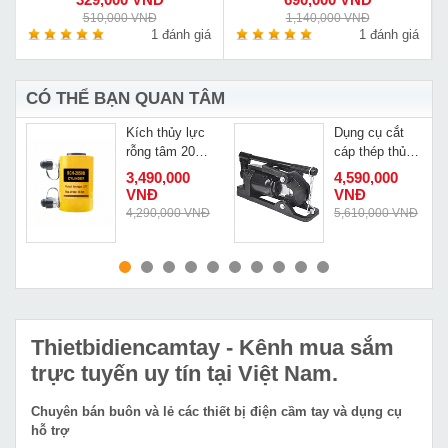
510,000 VNĐ
1,140,000 VNĐ
á
1 đánh giá
1 đánh giá
CÓ THỂ BẠN QUAN TÂM
Kích thủy lực
Dụng cụ cắt
rỗng tâm 20
cáp thép thủy
tấn 2 chiều
lực Changyou
3,490,000
4,590,000
Changyou
QY-30
VNĐ
VNĐ
RCH-2050D
Đ
4,290,000 VNĐ
5,610,000 VNĐ
MUA NGAY
MUA NGAY
Thietbidiencamtay
- Kênh mua sắm
trực tuyến uy tín tại Việt Nam.
Chuyên bán buôn và lẻ các thiết bị điện cầm tay và dụng cụ
hỗ trợ