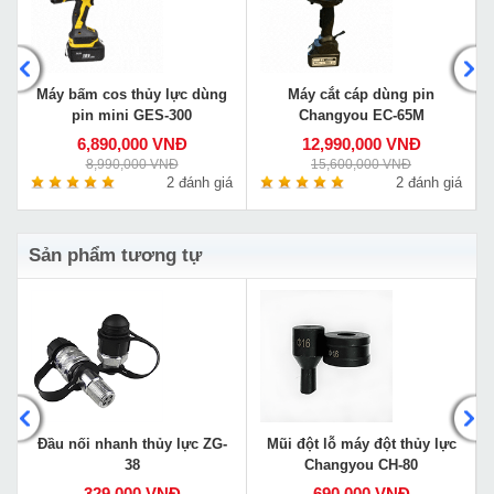
Máy bấm cos thủy lực dùng
Máy cắt cáp dùng pin
pin mini GES-300
Changyou EC-65M
6,890,000 VNĐ
12,990,000 VNĐ
8,990,000 VNĐ
15,600,000 VNĐ
á
2 đánh giá
2 đánh giá
Sản phẩm tương tự
-
Đầu nối nhanh thủy lực ZG-
Mũi đột lỗ máy đột thủy lực
38
Changyou CH-80
329,000 VNĐ
690,000 VNĐ