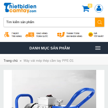
0
TOGGLE
DANH MỤC SẢN PHÂM
NAVIGATION
Trang chủ
»
Máy vát mép thép cầm tay PPE-D1