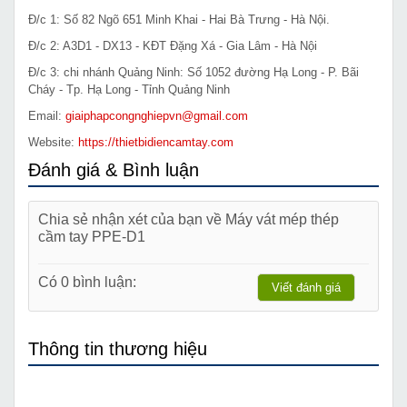
Đ/c 1: Số 82 Ngõ 651 Minh Khai - Hai Bà Trưng - Hà Nội.
Đ/c 2: A3D1 - DX13 - KĐT Đặng Xá - Gia Lâm - Hà Nội
Đ/c 3: chi nhánh Quảng Ninh: Số 1052 đường Hạ Long - P. Bãi
Cháy - Tp. Hạ Long - Tỉnh Quảng Ninh
Email:
giaiphapcongnghiepvn@gmail.com
Website:
https://thietbidiencamtay.com
Đánh giá & Bình luận
Chia sẻ nhận xét của bạn về Máy vát mép thép
cầm tay PPE-D1
Có 0 bình luận:
Viết đánh giá
Thông tin thương hiệu