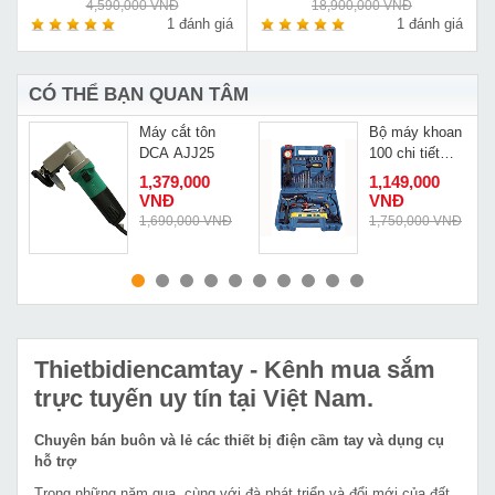
4,590,000 VNĐ
18,900,000 VNĐ
á
1 đánh giá
1 đánh giá
CÓ THỂ BẠN QUAN TÂM
Máy cắt tôn
Bộ máy khoan
n
DCA AJJ25
100 chi tiết
Dongcheng
1,379,000
1,149,000
DJZ04 13
VNĐ
VNĐ
Đ
1,690,000 VNĐ
1,750,000 VNĐ
MUA NGAY
MUA NGAY
Thietbidiencamtay
- Kênh mua sắm
trực tuyến uy tín tại Việt Nam.
Chuyên bán buôn và lẻ các thiết bị điện cầm tay và dụng cụ
hỗ trợ
Trong những năm qua, cùng với đà phát triển và đổi mới của đất