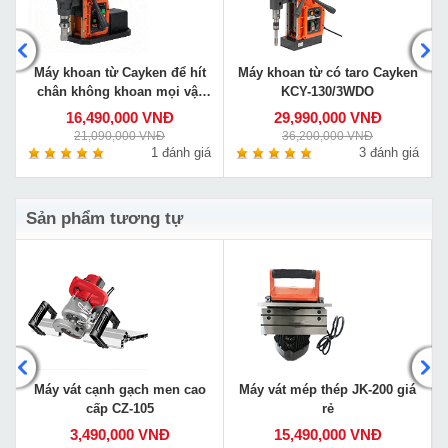
Máy khoan từ Cayken để hít
Máy khoan từ có taro Cayken
chân không khoan mọi vật
KCY-130/3WDO
liệu VS-35E
16,490,000 VNĐ
29,990,000 VNĐ
21,090,000 VNĐ
36,200,000 VNĐ
á
1 đánh giá
3 đánh giá
Sản phẩm tương tự
Máy vát cạnh gạch men cao
Máy vát mép thép JK-200 giá
cấp CZ-105
rẻ
3,490,000 VNĐ
15,490,000 VNĐ