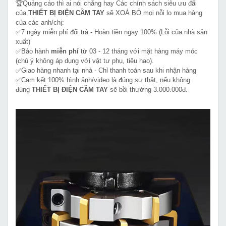
🏆Quảng cáo thì ai nói chẳng hay Các chính sách siêu ưu đãi
của
THIẾT BỊ ĐIỆN CẦM TAY
sẽ XOÁ BỎ mọi nỗi lo mua hàng
của các anh/chị:
✅7 ngày miễn phí đổi trả - Hoàn tiền ngay 100% (Lỗi của nhà sản
xuất)
✅Bảo hành
miễn phí
từ 03 - 12 tháng với mặt hàng máy móc
(chú ý không áp dụng với vật tư phụ, tiêu hao).
✅Giao hàng nhanh tại nhà - Chỉ thanh toán sau khi nhận hàng
✅Cam kết 100% hình ảnh/video là đúng sự thật, nếu không
đúng
THIẾT BỊ ĐIỆN CẦM TAY
sẽ bồi thường 3.000.000đ.