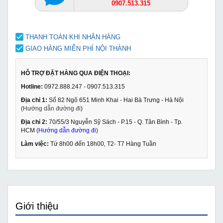
0907.513.315
THANH TOÁN KHI NHẬN HÀNG
GIAO HÀNG MIỄN PHÍ NỘI THÀNH
HỖ TRỢ ĐẶT HÀNG QUA ĐIỆN THOẠI:
Hotline:
0972.888.247 - 0907.513.315
Địa chỉ 1:
Số 82 Ngõ 651 Minh Khai - Hai Bà Trưng - Hà Nội
(
Hướng dẫn đường đi
)
Địa chỉ 2:
70/55/3 Nguyễn Sỹ Sách - P.15 - Q. Tân Bình - Tp.
HCM (
Hướng dẫn đường đi
)
Làm việc:
Từ 8h00 đến 18h00, T2- T7 Hàng Tuần
Giới thiệu