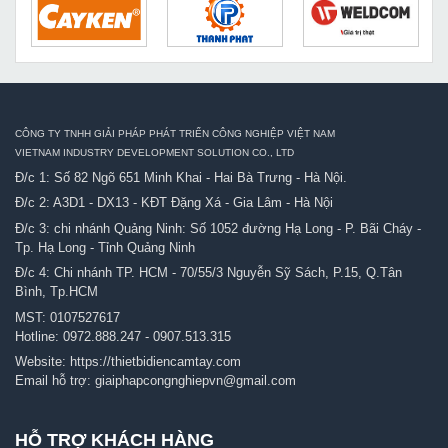
CÔNG TY TNHH GIẢI PHÁP PHÁT TRIỂN CÔNG NGHIỆP VIỆT NAM
VIETNAM INDUSTRY DEVELOPMENT SOLUTION CO., LTD
Đ/c 1: Số 82 Ngõ 651 Minh Khai - Hai Bà Trưng - Hà Nội.
Đ/c 2: A3D1 - DX13 - KĐT Đặng Xá - Gia Lâm - Hà Nội
Đ/c 3: chi nhánh Quảng Ninh: Số 1052 đường Hạ Long - P. Bãi Cháy -
Tp. Hạ Long - Tỉnh Quảng Ninh
Đ/c 4: Chi nhánh TP. HCM - 70/55/3 Nguyễn Sỹ Sách, P.15, Q.Tân
Bình, Tp.HCM
MST: 0107527617
Hotline:
0972.888.247
-
0907.513.315
Website:
https://thietbidiencamtay.com
Email hỗ trợ:
giaiphapcongnghiepvn@gmail.com
HỖ TRỢ KHÁCH HÀNG