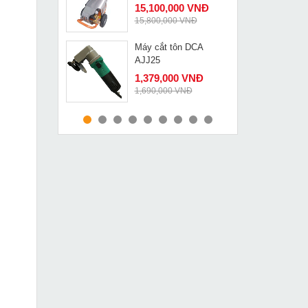
15,100,000 VNĐ
15,800,000 VNĐ
Máy cắt tôn DCA
MUA NGAY
AJJ25
1,379,000 VNĐ
1,690,000 VNĐ
Máy hàn Tig Riland giá
MUA NGAY
rẻ Tig-200SE
4,869,000 VNĐ
5,350,000 VNĐ
Kìm cộng lực Stanley
MUA NGAY
14 308 S
178,000 VNĐ
225,000 VNĐ
Máy khoan rút lõi
MUA NGAY
Kamiko MOD-8160V
2,549,000 VNĐ
3,610,000 VNĐ