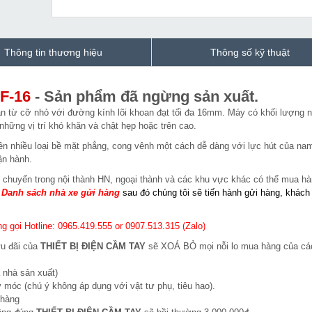
Thông tin thương hiệu
Thông số kỹ thuật
F-16
- Sản phẩm đã ngừng sản xuất.
n từ cỡ nhỏ với đường kính lõi khoan đạt tối đa 16mm. Máy có khối lượng 
những vị trí khó khăn và chật hẹp hoặc trên cao.
ên nhiều loại bề mặt phẳng, cong vênh một cách dễ dàng với lực hút của na
ận hành.
 chuyển trong nội thành HN, ngoại thành và các khu vực khác có thể mua h
:
Danh sách nhà xe gửi hàng
sau đó chúng tôi sẽ tiến hành gửi hàng, khách
g gọi Hotline: 0965.419.555 or 0907.513.315 (Zalo)
ưu đãi của
THIẾT BỊ ĐIỆN CẦM TAY
sẽ XOÁ BỎ mọi nỗi lo mua hàng của cá
 nhà sản xuất)
 móc (chú ý không áp dụng với vật tư phụ, tiêu hao).
 hàng