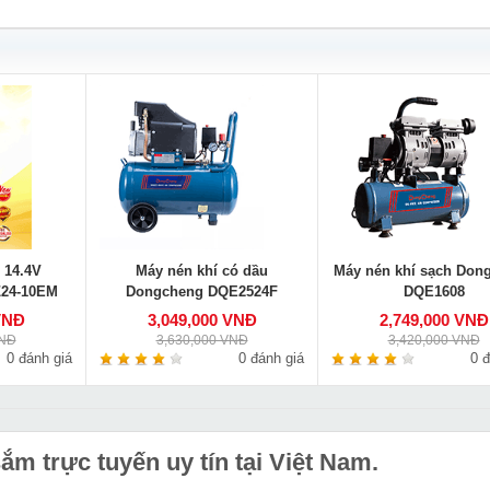
 14.4V
Máy nén khí có dầu
Máy nén khí sạch Don
24-10EM
Dongcheng DQE2524F
DQE1608
VNĐ
3,049,000 VNĐ
2,749,000 VNĐ
VNĐ
3,630,000 VNĐ
3,420,000 VNĐ
0 đánh giá
0 đánh giá
0 đ
m trực tuyến uy tín tại Việt Nam.