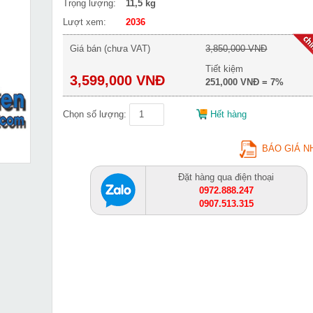
Trọng lượng:
11,5 kg
Lượt xem:
2036
Giá bán (chưa VAT)
3,850,000 VNĐ
Tiết kiệm
3,599,000 VNĐ
251,000 VNĐ = 7%
Chọn số lượng:
Hết hàng
BÁO GIÁ N
Đặt hàng qua điện thoại
0972.888.247
0907.513.315