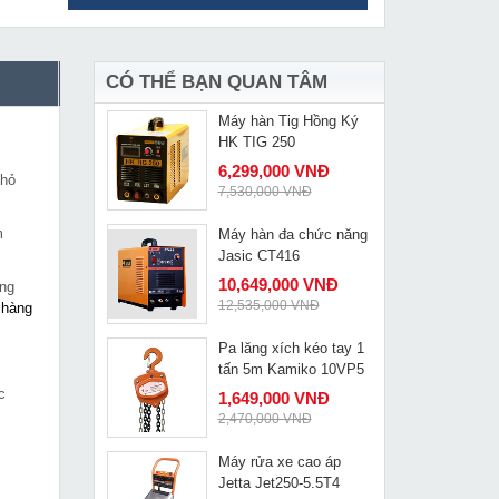
Đầu ép cốt thủy lực
MUA NGAY
Changyou FYQ-1000
8,090,000 VNĐ
9,327,000 VNĐ
CÓ THỂ BẠN QUAN TÂM
Máy hàn Tig Hồng Ký
MUA NGAY
HK TIG 250
6,299,000 VNĐ
nhỏ
7,530,000 VNĐ
m
Máy hàn đa chức năng
MUA NGAY
Jasic CT416
10,649,000 VNĐ
àng
12,535,000 VNĐ
 hàng
Pa lăng xích kéo tay 1
MUA NGAY
tấn 5m Kamiko 10VP5
c
1,649,000 VNĐ
2,470,000 VNĐ
Máy rửa xe cao áp
MUA NGAY
Jetta Jet250-5.5T4