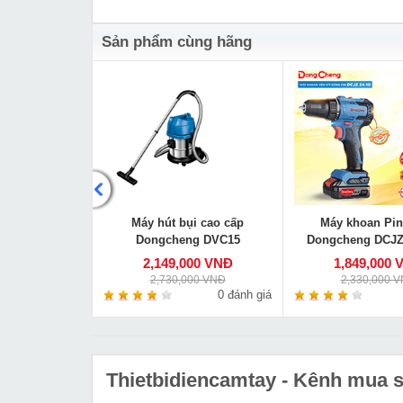
Sản phẩm cùng hãng
ng Dongcheng
Máy hút bụi cao cấp
Máy khoan Pin
180
Dongcheng DVC15
Dongcheng DCJZ
000 VNĐ
2,149,000 VNĐ
1,849,000 
00 VNĐ
2,730,000 VNĐ
2,330,000 
0 đánh giá
0 đánh giá
Thietbidiencamtay
- Kênh mua sắ