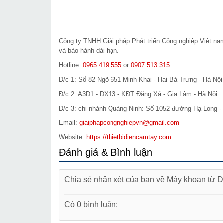
Công ty TNHH Giải pháp Phát triển Công nghiệp Việt n
và bảo hành dài hạn.
Hotline:
0965.419.555
or
0907.513.315
Đ/c 1: Số 82 Ngõ 651 Minh Khai - Hai Bà Trưng - Hà Nội
Đ/c 2: A3D1 - DX13 - KĐT Đặng Xá - Gia Lâm - Hà Nội
Đ/c 3: chi nhánh Quảng Ninh: Số 1052 đường Hạ Long - 
Email:
giaiphapcongnghiepvn@gmail.com
Website:
https://thietbidiencamtay.com
Đánh giá & Bình luận
Chia sẻ nhận xét của bạn về Máy khoan từ
Có 0 bình luận: