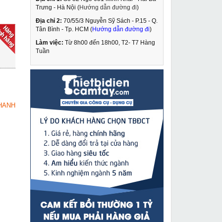
Trưng - Hà Nội (
Hướng dẫn đường đi
)
Địa chỉ 2:
70/55/3 Nguyễn Sỹ Sách - P.15 - Q.
Máy cắt tôn DCA
Tân Bình - Tp. HCM (
Hướng dẫn đường đi
)
AJJ25
Làm việc:
Từ 8h00 đến 18h00, T2- T7 Hàng
1,379,000 VNĐ
Tuần
1,690,000 VNĐ
Máy hàn Tig Riland giá
MUA NGAY
rẻ Tig-200SE
4,869,000 VNĐ
HANH
5,350,000 VNĐ
Kìm cộng lực Stanley
MUA NGAY
14 308 S
178,000 VNĐ
225,000 VNĐ
Máy khoan rút lõi
MUA NGAY
Kamiko MOD-8160V
2,549,000 VNĐ
3,610,000 VNĐ