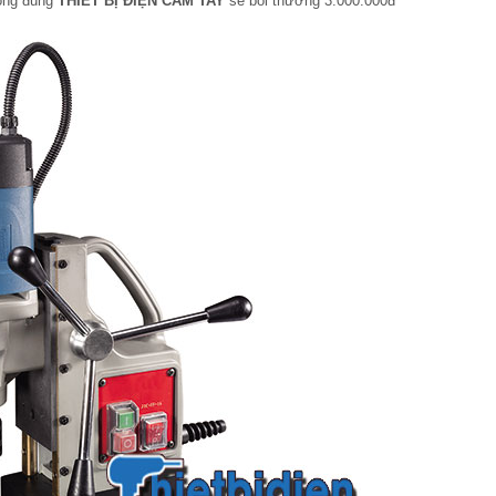
hông đúng
THIẾT BỊ ĐIỆN CẦM TAY
sẽ bồi thường 3.000.000đ