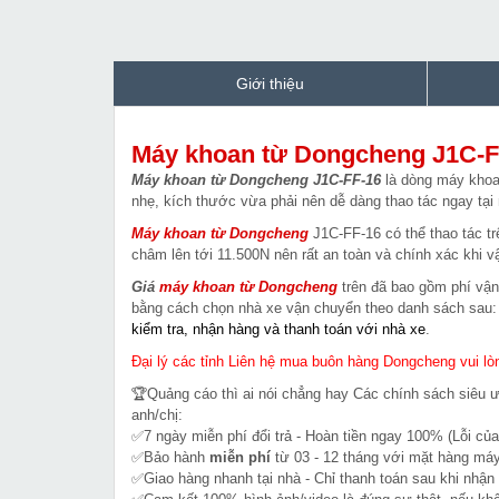
Giới thiệu
Máy khoan từ Dongcheng J1C-F
Máy khoan từ Dongcheng J1C-FF-16
là dòng máy khoa
nhẹ, kích thước vừa phải nên dễ dàng thao tác ngay tại 
Máy khoan từ Dongcheng
J1C-FF-16 có thể thao tác tr
châm lên tới 11.500N nên rất an toàn và chính xác khi v
Giá
máy khoan từ
Dongcheng
trên đã bao gồm phí vận
bằng cách chọn nhà xe vận chuyển theo danh sách sau
kiểm tra, nhận hàng và thanh toán với nhà xe
.
Đại lý các tỉnh Liên hệ mua buôn hàng Dongcheng vui lòn
🏆Quảng cáo thì ai nói chẳng hay Các chính sách siêu 
anh/chị:
✅7 ngày miễn phí đổi trả - Hoàn tiền ngay 100% (Lỗi của
✅Bảo hành
miễn phí
từ 03 - 12 tháng với mặt hàng máy
✅Giao hàng nhanh tại nhà - Chỉ thanh toán sau khi nhận