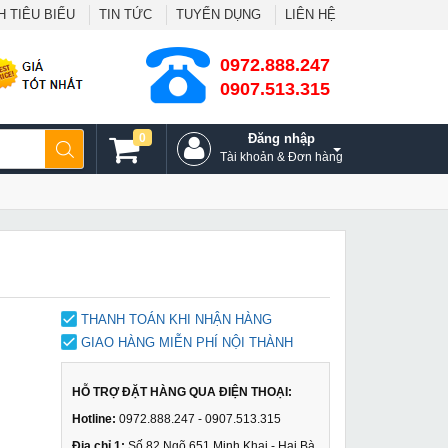
 TIÊU BIỂU
TIN TỨC
TUYỂN DỤNG
LIÊN HỆ
0972.888.247
0907.513.315
0
Đăng nhập
Tài khoản & Đơn hàng
THANH TOÁN KHI NHẬN HÀNG
GIAO HÀNG MIỄN PHÍ NỘI THÀNH
HỖ TRỢ ĐẶT HÀNG QUA ĐIỆN THOẠI:
Hotline:
0972.888.247 - 0907.513.315
Địa chỉ 1:
Số 82 Ngõ 651 Minh Khai - Hai Bà