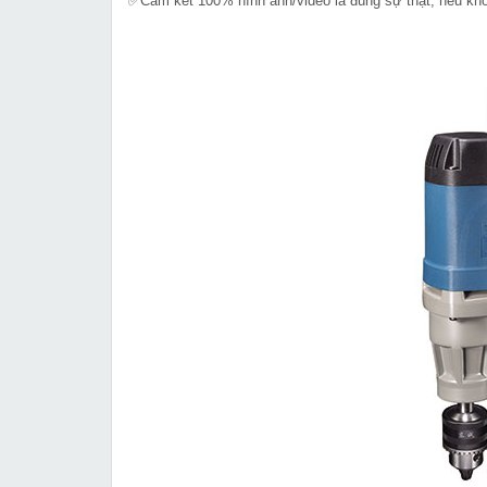
✅Cam kết 100% hình ảnh/video là đúng sự thật, nếu k