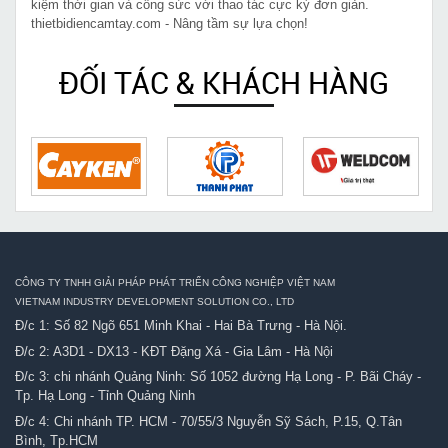
kiệm thời gian và công sức với thao tác cực kỳ đơn giản.
thietbidiencamtay.com - Nâng tầm sự lựa chọn!
ĐỐI TÁC & KHÁCH HÀNG
CÔNG TY TNHH GIẢI PHÁP PHÁT TRIỂN CÔNG NGHIỆP VIỆT NAM
VIETNAM INDUSTRY DEVELOPMENT SOLUTION CO., LTD
Đ/c 1: Số 82 Ngõ 651 Minh Khai - Hai Bà Trưng - Hà Nội.
Đ/c 2: A3D1 - DX13 - KĐT Đặng Xá - Gia Lâm - Hà Nội
Đ/c 3: chi nhánh Quảng Ninh: Số 1052 đường Hạ Long - P. Bãi Cháy -
Tp. Hạ Long - Tỉnh Quảng Ninh
Đ/c 4: Chi nhánh TP. HCM - 70/55/3 Nguyễn Sỹ Sách, P.15, Q.Tân
Bình, Tp.HCM