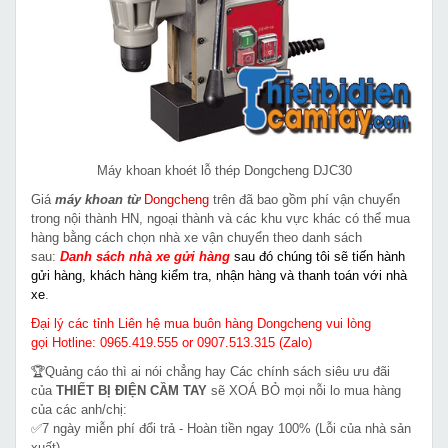
Máy khoan khoét lỗ thép Dongcheng DJC30
Giá
máy khoan từ
Dongcheng
trên đã bao gồm phí vận chuyển
trong nội thành HN, ngoại thành và các khu vực khác có thể mua
hàng bằng cách chọn nhà xe vận chuyển theo danh sách
sau:
Danh sách nhà xe gửi hàng
sau đó chúng tôi sẽ tiến hành
gửi hàng, khách hàng kiểm tra, nhận hàng và thanh toán với nhà
xe
.
Đại lý các tỉnh Liên hệ mua buôn hàng Dongcheng vui lòng
gọi Hotline: 0965.419.555 or 0907.513.315 (Zalo)
🏆Quảng cáo thì ai nói chẳng hay Các chính sách siêu ưu đãi
của
THIẾT BỊ ĐIỆN CẦM TAY
sẽ XOÁ BỎ mọi nỗi lo mua hàng
của các anh/chị:
✅7 ngày miễn phí đổi trả - Hoàn tiền ngay 100% (Lỗi của nhà sản
xuất)