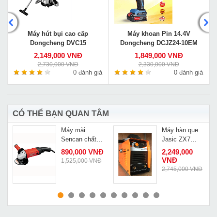
Máy hút bụi cao cấp
Máy khoan Pin 14.4V
Dongcheng DVC15
Dongcheng DCJZ24-10EM
2,149,000 VNĐ
1,849,000 VNĐ
2,730,000 VNĐ
2,330,000 VNĐ
á
0 đánh giá
0 đánh giá
CÓ THỂ BẠN QUAN TÂM
Máy mài
Máy hàn que
Sencan chất
Jasic ZX7
-
lượng cao
200E
890,000 VNĐ
2,249,000
541202
VNĐ
1,525,000 VNĐ
Đ
2,745,000 VNĐ
MUA NGAY
MUA NGAY