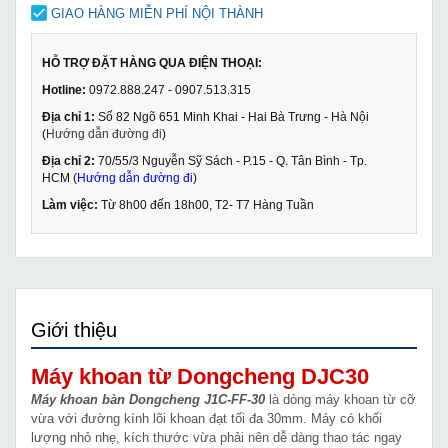
GIAO HÀNG MIỄN PHÍ NỘI THÀNH
HỖ TRỢ ĐẶT HÀNG QUA ĐIỆN THOẠI:
Hotline:
0972.888.247 - 0907.513.315
Địa chỉ 1:
Số 82 Ngõ 651 Minh Khai - Hai Bà Trưng - Hà Nội
(
Hướng dẫn đường đi
)
Địa chỉ 2:
70/55/3 Nguyễn Sỹ Sách - P.15 - Q. Tân Bình - Tp.
HCM (
Hướng dẫn đường đi
)
Làm việc:
Từ 8h00 đến 18h00, T2- T7 Hàng Tuần
Giới thiệu
Máy khoan từ Dongcheng DJC30
Máy khoan bàn Dongcheng J1C-FF-30
là dòng máy khoan từ cỡ
vừa với đường kính lõi khoan đạt tối đa 30mm. Máy có khối
lượng nhỏ nhẹ, kích thước vừa phải nên dễ dàng thao tác ngay