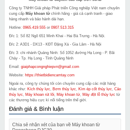
Công ty TNHH Giải pháp Phát triển Công nghiệp Việt nam chuyên
cung cấp
Máy khoan từ
chính hãng - giá cả cạnh tranh - giao
hàng nhanh và bảo hành dài hạn.
Hotline:
0965.419.555
or
0907.513.315
Đ/c 1: Số 82 Ngõ 651 Minh Khai - Hai Bà Trưng - Hà Nội.
Đ/c 2: A3D1 - DX13 - KĐT Đặng Xá - Gia Lâm - Hà Nội
Đ/c 3: chi nhánh Quảng Ninh: Số 1052 đường Hạ Long - P. Bãi
Cháy - Tp. Hạ Long - Tỉnh Quảng Ninh
Email:
giaiphapcongnghiepvn@gmail.com
Website:
https://thietbidiencamtay.com
Ngoài ra, công ty chúng tôi còn chuyên cung cấp các mặt hàng
khác như:
Kích thủy lực
,
Bơm thủy lực
,
Kìm ép cốt thủy lực
,
Cảo
thủy lực
,
Máy khoan rút lõi
,
Máy khoan từ
,
Máy đột lỗ thủy lực
từ
các thương hiệu cực kì nổi tiếng trên thế giới.
Đánh giá & Bình luận
Chia sẻ nhận xét của bạn về Máy khoan từ
Dongcheng DJC30