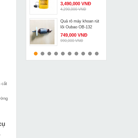
Changyou RCH-2050D
3,490,000 VNĐ
4,290,000 VNĐ
Quả rô máy khoan rút
MUA NGAY
lõi Oubao OB-132
749,000 VNĐ
990,000 VNĐ
Máy vát mép thép JK-
MUA NGAY
200 giá rẻ
15,490,000 VNĐ
18,900,000 VNĐ
 cắt
Máy khoan pin
MUA NGAY
Dongcheng DCJZ18-10
1,790,000 VNĐ
đường
2,530,000 VNĐ
Máy cân mực laser 5
MUA NGAY
tia xanh QY 1315
cụ
2,079,000 VNĐ
á
3,090,000 VNĐ