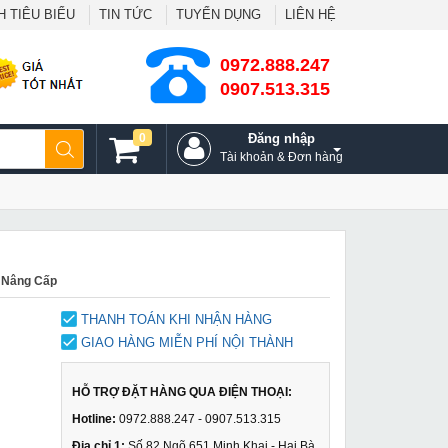
 TIÊU BIỂU
TIN TỨC
TUYỂN DỤNG
LIÊN HỆ
0972.888.247
0907.513.315
0
Đăng nhập
Tài khoản & Đơn hàng
 Nâng Cấp
THANH TOÁN KHI NHẬN HÀNG
GIAO HÀNG MIỄN PHÍ NỘI THÀNH
HỖ TRỢ ĐẶT HÀNG QUA ĐIỆN THOẠI:
Hotline:
0972.888.247 - 0907.513.315
Địa chỉ 1:
Số 82 Ngõ 651 Minh Khai - Hai Bà