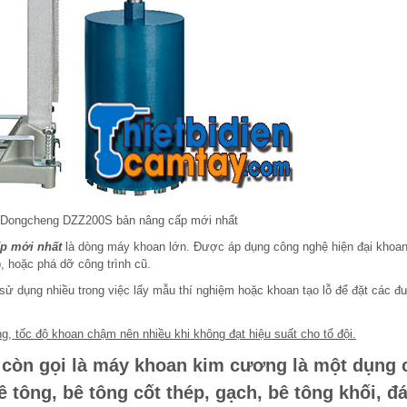
i Dongcheng DZZ200S bản nâng cấp mới nhất
p mới nhất
là dòng máy khoan lớn. Được áp dụng công nghệ hiện đại khoan
, hoặc phá dỡ công trình cũ.
ử dụng nhiều trong việc lấy mẫu thí nghiệm hoặc khoan tạo lỗ để đặt các 
g, tốc độ khoan chậm nên nhiều khi không đạt hiệu suất cho tổ đội.
còn gọi là máy khoan kim cương là một dụng 
tông, bê tông cốt thép, gạch, bê tông khối, đ