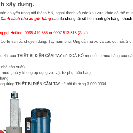
nh xây dựng.
 vận chuyển trong nội thành HN, ngoại thành và các khu vực khác có thể mu
:
Danh sách nhà xe gửi hàng
sau đó chúng tôi sẽ tiến hành gửi hàng, khách
g gọi Hotline: 0965.419.555 or 0907.513.315 (Zalo)
 Cờ lê vặn ốc chuyên dụng, Tay nắm phụ, Ống dẫn nước và các cút nối, 2 ch
ưu đãi của
THIẾT BỊ ĐIỆN CẦM TAY
sẽ XOÁ BỎ mọi nỗi lo mua hàng của cá
 nhà sản xuất)
 móc (chú ý không áp dụng với vật tư phụ, tiêu hao).
 hàng
hông đúng
THIẾT BỊ ĐIỆN CẦM TAY
sẽ bồi thường 3.000.000đ