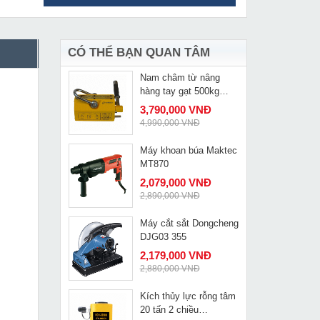
Máy mài góc Maktec
MUA NGAY
MT91A
795,000 VNĐ
875,000 VNĐ
CÓ THỂ BẠN QUAN TÂM
Nam châm từ nâng
MUA NGAY
hàng tay gạt 500kg
Kamiko PML-5
3,790,000 VNĐ
4,990,000 VNĐ
Máy khoan búa Maktec
MUA NGAY
MT870
2,079,000 VNĐ
2,890,000 VNĐ
Máy cắt sắt Dongcheng
MUA NGAY
DJG03 355
2,179,000 VNĐ
2,880,000 VNĐ
Kích thủy lực rỗng tâm
MUA NGAY
20 tấn 2 chiều