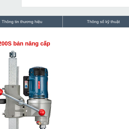
Thông tin thương hiệu
Thông số kỹ thuật
200S bản nâng cấp