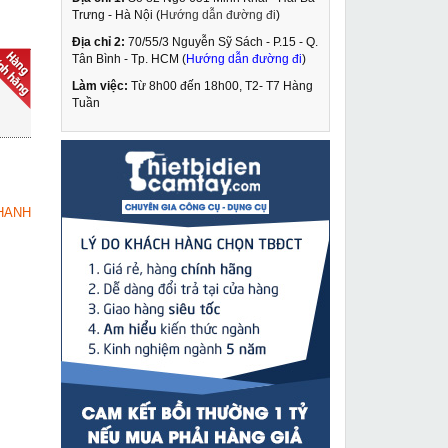
Trưng - Hà Nội (
Hướng dẫn đường đi
)
Địa chỉ 2:
70/55/3 Nguyễn Sỹ Sách - P.15 - Q.
Máy vát mép thép JK-
Tân Bình - Tp. HCM (
Hướng dẫn đường đi
)
200 giá rẻ
Làm việc:
Từ 8h00 đến 18h00, T2- T7 Hàng
15,490,000 VNĐ
Tuần
18,900,000 VNĐ
Máy khoan pin
MUA NGAY
Dongcheng DCJZ18-10
1,790,000 VNĐ
HANH
2,530,000 VNĐ
Máy cân mực laser 5
MUA NGAY
tia xanh QY 1315
2,079,000 VNĐ
3,090,000 VNĐ
Máy khoan rút lõi bê
MUA NGAY
tông JD Power DF-850
22,209,000 VNĐ
25,430,000 VNĐ