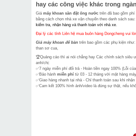
hay các công việc khác trong ngà
Giá
máy khoan sàn đặt ống nước
trên đã bao gồm phí
bằng cách chọn nhà xe vận chuyển theo danh sách sau
kiểm tra, nhận hàng và thanh toán với nhà xe.
Đại lý các tỉnh Liên hệ mua buôn hàng Dongcheng vui lòn
Giá máy khoan để bàn
trên bao gồm các phụ kiện như:
than sơ cua,
🏆Quảng cáo thì ai nói chẳng hay Các chính sách siêu 
anh/chị:
✅7 ngày miễn phí đổi trả - Hoàn tiền ngay 100% (Lỗi của
✅Bảo hành
miễn phí
từ 03 - 12 tháng với mặt hàng máy
✅Giao hàng nhanh tại nhà - Chỉ thanh toán sau khi nhận
✅Cam kết 100% hình ảnh/video là đúng sự thật, nếu k