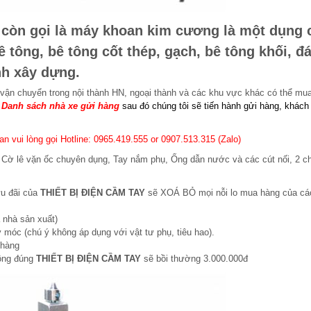
còn gọi là máy khoan kim cương là một dụng 
tông, bê tông cốt thép, gạch, bê tông khối, đ
nh xây dựng.
 vận chuyển trong nội thành HN, ngoại thành và các khu vực khác có thể mu
:
Danh sách nhà xe gửi hàng
sau đó chúng tôi sẽ tiến hành gửi hàng, khách
 vui lòng gọi Hotline: 0965.419.555 or 0907.513.315 (Zalo)
 Cờ lê vặn ốc chuyên dụng, Tay nắm phụ, Ống dẫn nước và các cút nối, 2 ch
ưu đãi của
THIẾT BỊ ĐIỆN CẦM TAY
sẽ XOÁ BỎ mọi nỗi lo mua hàng của cá
 nhà sản xuất)
 móc (chú ý không áp dụng với vật tư phụ, tiêu hao).
 hàng
hông đúng
THIẾT BỊ ĐIỆN CẦM TAY
sẽ bồi thường 3.000.000đ