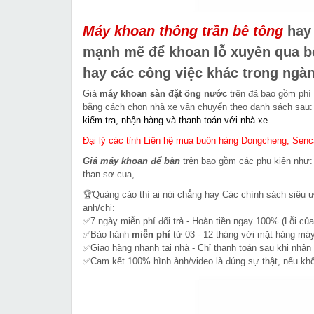
Máy khoan thông trần bê tông
hay 
mạnh mẽ để khoan lỗ xuyên qua bê 
hay các công việc khác trong ngà
Giá
máy khoan sàn đặt ống nước
trên đã bao gồm phí
bằng cách chọn nhà xe vận chuyển theo danh sách sau
kiểm tra, nhận hàng và thanh toán với nhà xe.
Đại lý các tỉnh Liên hệ mua buôn hàng Dongcheng, Sencan
Giá máy khoan để bàn
trên bao gồm các phụ kiện như:
than sơ cua,
🏆Quảng cáo thì ai nói chẳng hay Các chính sách siêu 
anh/chị:
✅7 ngày miễn phí đổi trả - Hoàn tiền ngay 100% (Lỗi của
✅Bảo hành
miễn phí
từ 03 - 12 tháng với mặt hàng máy
✅Giao hàng nhanh tại nhà - Chỉ thanh toán sau khi nhận
✅Cam kết 100% hình ảnh/video là đúng sự thật, nếu k