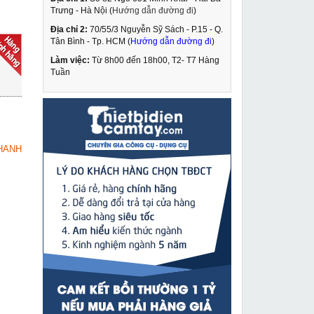
Trưng - Hà Nội (
Hướng dẫn đường đi
)
Địa chỉ 2:
70/55/3 Nguyễn Sỹ Sách - P.15 - Q.
Máy hàn Tig Hồng ký
Tân Bình - Tp. HCM (
Hướng dẫn đường đi
)
HK TIG 315 AC/DC-
380V
Làm việc:
Từ 8h00 đến 18h00, T2- T7 Hàng
19,630,000 VNĐ
Tuần
20,700,000 VNĐ
Máy siết bu lông
MUA NGAY
Makita TW0350
6,290,000 VNĐ
HANH
8,050,000 VNĐ
Khuôn đột lỗ Oval hột
MUA NGAY
xoài cho máy đột MHP-
20
490,000 VNĐ
650,000 VNĐ
Tay phun vữa Trung
MUA NGAY
quốc giá rẻ TPV
1,509,000 VNĐ
2,020,000 VNĐ