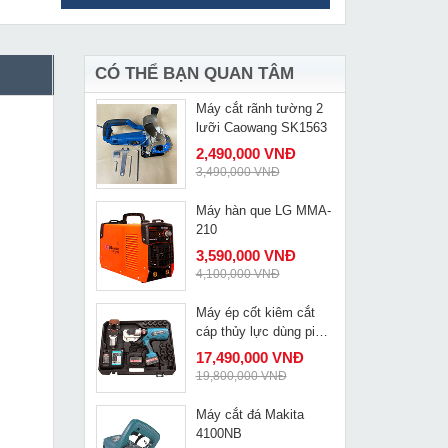
Máy khoan từ Kamiko
MUA NGAY
điều chỉnh tốc độ KM-
35E
6,039,000 VNĐ
7,690,000 VNĐ
CÓ THỂ BẠN QUAN TÂM
Máy cắt rãnh tường 2
MUA NGAY
lưỡi Caowang SK1563
2,490,000 VNĐ
3,490,000 VNĐ
Máy hàn que LG MMA-
MUA NGAY
210
3,590,000 VNĐ
4,100,000 VNĐ
Máy ép cốt kiêm cắt
MUA NGAY
cáp thủy lực dùng pin
Changyou EM-400/55
17,490,000 VNĐ
19,800,000 VNĐ
Máy cắt đá Makita
MUA NGAY
4100NB