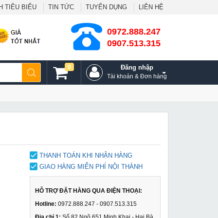
 TIÊU BIỂU
TIN TỨC
TUYỂN DỤNG
LIÊN HỆ
0972.888.247
0907.513.315
0
Đăng nhập
Tài khoản & Đơn hàng
THANH TOÁN KHI NHẬN HÀNG
GIAO HÀNG MIỄN PHÍ NỘI THÀNH
HỖ TRỢ ĐẶT HÀNG QUA ĐIỆN THOẠI:
Hotline:
0972.888.247 - 0907.513.315
Địa chỉ 1:
Số 82 Ngõ 651 Minh Khai - Hai Bà