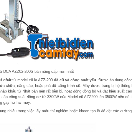
lõi DCA AZZ02-200S bản nâng cấp mới nhất
i nhất
từ model cũ là AZZ-200
đã cũ và công suất yếu
. Được áp dụng côn
 sửa chữa, nâng cấp, hoặc phá dỡ công trình cũ. Máy được trang bị hệ thống
nhập khẩu từ Nhật bản nên rất bền bỉ, hoạt động đồng bộ và đạt hiệu suất cao
âng cấp công suất động cơ từ 3300W của Model cũ AZZ200 lên 3500W nên có 
ng gây hư hại máy.
ng nhiều trong việc lấy mẫu thí nghiệm hoặc khoan tạo lỗ để đặt các đường