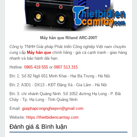
Máy hàn que Riland ARC-200T
Công ty TNHH Giải pháp Phát triển Công nghiệp Việt nam chuyên
cung cấp
Máy hàn que
chính hãng - giá cả cạnh tranh - giao hàng
nhanh và bảo hành dài hạn.
Hotline:
0965.419.555
or
0907.513.315
Đ/c 1: Số 82 Ngõ 651 Minh Khai - Hai Bà Trưng - Hà Nội.
Đ/c 2: A3D1 - DX13 - KĐT Đặng Xá - Gia Lâm - Hà Nội
Đ/c 3: chi nhánh Quảng Ninh: Số 1052 đường Hạ Long - P. Bãi
Cháy - Tp. Hạ Long - Tỉnh Quảng Ninh
Email:
giaiphapcongnghiepvn@gmail.com
Website:
https://thietbidiencamtay.com
Đánh giá & Bình luận