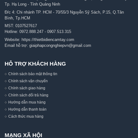
Tp. Hạ Long - Tỉnh Quảng Ninh
Đ/c 4: Chi nhánh TP. HCM - 70/55/3 Nguyễn Sỹ Sách, P.15, Q.Tân
Bình, Tp.HCM
MST: 0107527617
Hotline:
0972.888.247
-
0907.513.315
Website:
https://thietbidiencamtay.com
Email hỗ trợ:
giaiphapcongnghiepvn@gmail.com
HỖ TRỢ KHÁCH HÀNG
Chính sách bảo mật thông tin
Chính sách vận chuyển
Chính sách giao hàng
Chính sách đổi trả hàng
Hướng dẫn mua hàng
Hướng dẫn thanh toán
Cách thức mua hàng
MẠNG XÃ HỘI