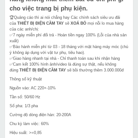
cho việc trang bị phụ kiện.
🏆Quảng cáo thì ai nói chẳng hay Các chính sách siêu ưu đãi
của
THIẾT BỊ ĐIỆN CẦM TAY
sẽ
XOÁ BỎ
mọi nỗi lo mua hàng
của các anh/chị:
✅7 ngày miễn phí đổi trả - Hoàn tiền ngay 100% (Lỗi của nhà sản
xuất)
✅Bảo hành miễn phí từ 03 - 18 tháng với mặt hàng máy móc (chú
ý không áp dụng với vật tư phụ, tiêu hao).
✅Giao hàng nhanh tại nhà - Chỉ thanh toán sau khi nhận hàng
✅Cam kết 100% hình ảnh/video là đúng sự thật, nếu không
đúng
THIẾT BỊ ĐIỆN CẦM TAY
sẽ bồi thường thêm 3.000.000đ
Thông số kỹ thuật
Nguồn vào: AC 220+-10%
Tần số: 50/60 Hz
Số pha: 1/3 pha
Cường độ dòng điện hàn: 20-200A
Chu kỳ làm việc: 60%
Hiệu suất: >=0,85