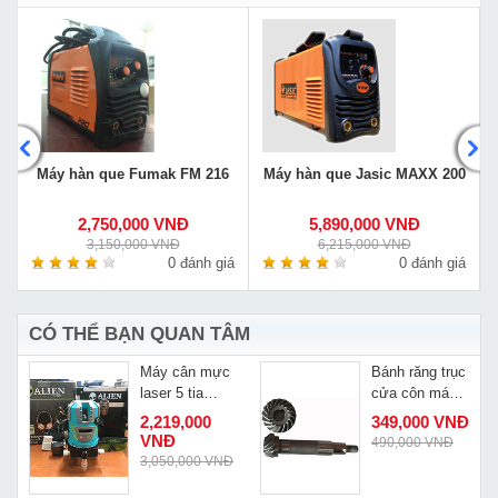
G
Máy hàn que Fumak FM 216
Máy hàn que Jasic MAXX 200
2,750,000 VNĐ
5,890,000 VNĐ
3,150,000 VNĐ
6,215,000 VNĐ
á
0 đánh giá
0 đánh giá
CÓ THỂ BẠN QUAN TÂM
t
Máy cân mực
Bánh răng trục
laser 5 tia
cửa côn máy
xanh Alien
ZR3928
2,219,000
349,000 VNĐ
AL5-25
VNĐ
490,000 VNĐ
3,050,000 VNĐ