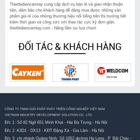
Thietbidiencamtay cung cấp dịch vụ bán lẻ và giao nhận thuận
tiện, đảm bảo cho khách hàng dễ dàng mua được những sản
phẩm giá rẻ của những thương hiệu nổi tiếng trên thị trường tiết
kiệm thời gian và công sức với thao tác cực kỳ đơn giản.
thietbidiencamtay.com - Nâng tầm sự lựa chọn!
ĐỐI TÁC & KHÁCH HÀNG
CÔNG TY TNHH GIẢI PHÁP PHÁT TRIỂN CÔNG NGHIỆP VIỆT NAM
VIETNAM INDUSTRY DEVELOPMENT SOLUTION CO., LTD
Đ/c 1: Số 82 Ngõ 651 Minh Khai - Hai Bà Trưng - Hà Nội.
Đ/c 2: A3D1 - DX13 - KĐT Đặng Xá - Gia Lâm - Hà Nội
Đ/c 3: chi nhánh Quảng Ninh: Số 1052 đường Hạ Long - P. Bãi Cháy -