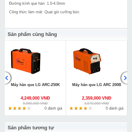
Đường kính que hàn: 1.0-4.0mm
Công thức làm mát: Quạt gió cưỡng bức
Sản phẩm cùng hãng
Máy hàn que LG ARC-250K
Máy hàn que LG ARC 200B
4,249,000 VNĐ
2,359,000 VNĐ
5,060,000 VNĐ
3,070,000 VNĐ
á
0 đánh giá
0 đánh giá
Sản phẩm tương tự