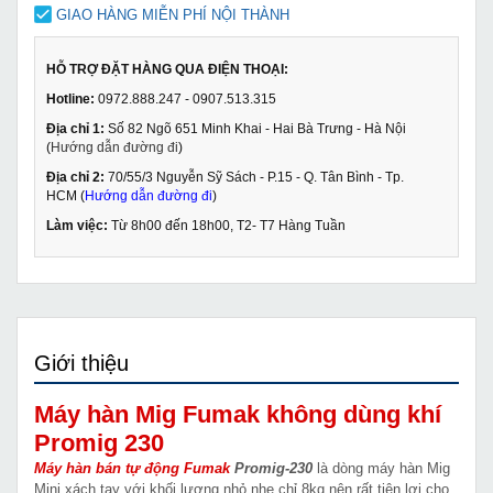
GIAO HÀNG MIỄN PHÍ NỘI THÀNH
HỖ TRỢ ĐẶT HÀNG QUA ĐIỆN THOẠI:
Hotline:
0972.888.247 - 0907.513.315
Địa chỉ 1:
Số 82 Ngõ 651 Minh Khai - Hai Bà Trưng - Hà Nội
(
Hướng dẫn đường đi
)
Địa chỉ 2:
70/55/3 Nguyễn Sỹ Sách - P.15 - Q. Tân Bình - Tp.
HCM (
Hướng dẫn đường đi
)
Làm việc:
Từ 8h00 đến 18h00, T2- T7 Hàng Tuần
Giới thiệu
Máy hàn Mig Fumak không dùng khí
Promig 230
Máy hàn bán tự động Fumak
Promig-230
là dòng máy hàn Mig
Mini xách tay với khối lượng nhỏ nhẹ chỉ 8kg nên rất tiện lợi cho