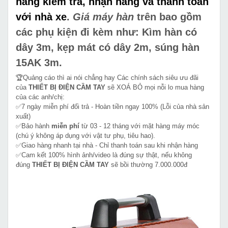
hàng kiểm tra, nhận hàng và thanh toán
với nhà xe
.
Giá máy hàn
trên bao gồm
các phụ kiện đi kèm như: Kìm hàn có
dây 3m, kẹp mát có dây 2m, súng hàn
15AK 3m.
🏆Quảng cáo thì ai nói chẳng hay Các chính sách siêu ưu đãi
của
THIẾT BỊ ĐIỆN CẦM TAY
sẽ XOÁ BỎ mọi nỗi lo mua hàng
của các anh/chị:
✅7 ngày miễn phí đổi trả - Hoàn tiền ngay 100% (Lỗi của nhà sản
xuất)
✅Bảo hành
miễn phí
từ 03 - 12 tháng với mặt hàng máy móc
(chú ý không áp dụng với vật tư phụ, tiêu hao).
✅Giao hàng nhanh tại nhà - Chỉ thanh toán sau khi nhận hàng
✅Cam kết 100% hình ảnh/video là đúng sự thật, nếu không
đúng
THIẾT BỊ ĐIỆN CẦM TAY
sẽ bồi thường 7.000.000đ