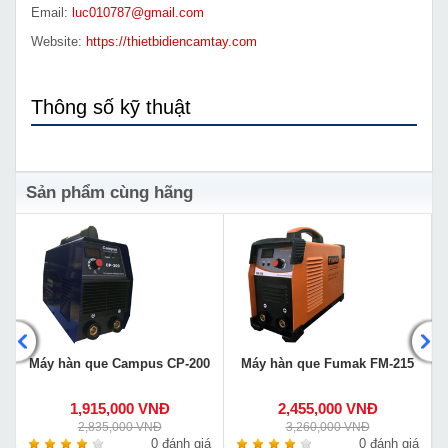
Email:
luc010787@gmail.com
Website:
https://thietbidiencamtay.com
Thông số kỹ thuật
Sản phẩm cùng hãng
Máy hàn que Campus CP-200
Máy hàn que Fumak FM-215
1,915,000 VNĐ
2,455,000 VNĐ
2,835,000 VNĐ
3,260,000 VNĐ
á
0 đánh giá
0 đánh giá