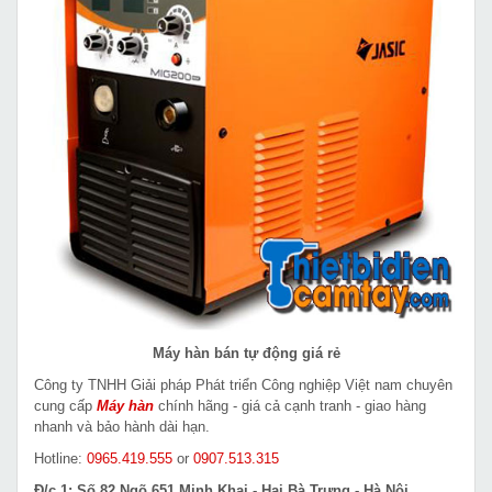
Máy hàn bán tự động giá rẻ
Công ty TNHH Giải pháp Phát triển Công nghiệp Việt nam chuyên
cung cấp
Máy hàn
chính hãng - giá cả cạnh tranh - giao hàng
nhanh và bảo hành dài hạn.
Hotline:
0965.419.555
or
0907.513.315
Đ/c 1: Số 82 Ngõ 651 Minh Khai - Hai Bà Trưng - Hà Nội.