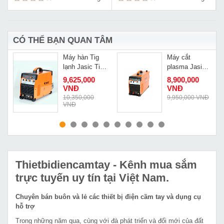
CÓ THỂ BẠN QUAN TÂM
Máy hàn Tig
Máy cắt
lạnh Jasic Tig-
plasma Jasic
300 W229
Cut-60 L211
9,625,000
8,900,000
VNĐ
VNĐ
Đ
10,350,000
9,950,000 VNĐ
VNĐ
MUA NGAY
MUA NGAY
Thietbidiencamtay
- Kênh mua sắm
trực tuyến uy tín tại Việt Nam.
Chuyên bán buôn và lẻ các thiết bị điện cầm tay và dụng cụ
hỗ trợ
Trong những năm qua, cùng với đà phát triển và đổi mới của đất