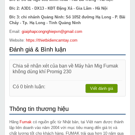
Đ/c 2: A3D1 - DX13 - KĐT Đặng Xá - Gia Lâm - Hà Nội
Đ/c 3: chi nhánh Quảng Ninh: Số 1052 đường Hạ Long - P. Bãi
Cháy - Tp. Hạ Long - Tỉnh Quảng Ninh
Email:
giaiphapcongnghiepvn@gmail.com
Website:
https://thietbidiencamtay.com
Đánh giá & Bình luận
Chia sẻ nhận xét của bạn về Máy hàn Mig Fumak
không dùng khí Promig 230
Có 0 bình luận:
Viết đánh giá
Thông tin thương hiệu
Hãng
Fumak
có nguồn gốc từ Nhật bản, tại Việt nam được thành
lập liên doanh vào năm 2004 với mục tiêu mang đến giá trị và
chất lượng tốt cho khách hàng, FUMAK trải qua hơn 10 năm qua