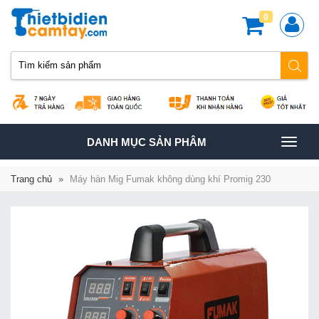
0
TOGGLE
DANH MỤC SẢN PHÂM
NAVIGATION
Trang chủ
»
Máy hàn Mig Fumak không dùng khí Promig 230