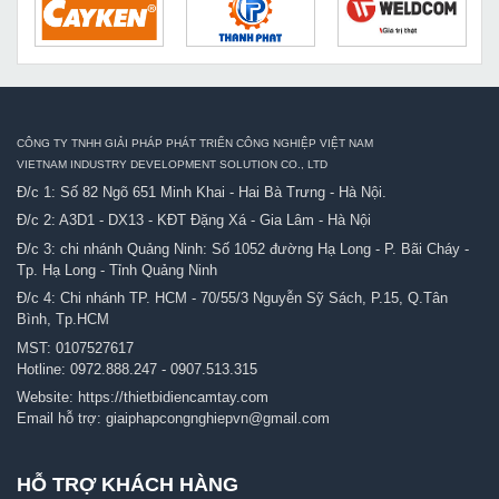
CÔNG TY TNHH GIẢI PHÁP PHÁT TRIỂN CÔNG NGHIỆP VIỆT NAM
VIETNAM INDUSTRY DEVELOPMENT SOLUTION CO., LTD
Đ/c 1: Số 82 Ngõ 651 Minh Khai - Hai Bà Trưng - Hà Nội.
Đ/c 2: A3D1 - DX13 - KĐT Đặng Xá - Gia Lâm - Hà Nội
Đ/c 3: chi nhánh Quảng Ninh: Số 1052 đường Hạ Long - P. Bãi Cháy -
Tp. Hạ Long - Tỉnh Quảng Ninh
Đ/c 4: Chi nhánh TP. HCM - 70/55/3 Nguyễn Sỹ Sách, P.15, Q.Tân
Bình, Tp.HCM
MST: 0107527617
Hotline:
0972.888.247
-
0907.513.315
Website:
https://thietbidiencamtay.com
Email hỗ trợ:
giaiphapcongnghiepvn@gmail.com
HỖ TRỢ KHÁCH HÀNG