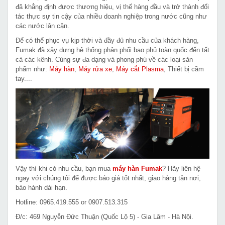
đã khẳng định được thương hiệu, vị thế hàng đầu và trở thành đối
tác thực sự tin cậy của nhiều doanh nghiệp trong nước cũng như
các nước lân cận.
Để có thể phục vụ kịp thời và đầy đủ nhu cầu của khách hàng,
Fumak đã xây dựng hệ thống phân phối bao phủ toàn quốc đến tất
cả các kênh. Cùng sự đa dạng và phong phú về các loại sản
phẩm như:
Máy hàn
,
Máy rửa xe
,
Máy cắt Plasma
, Thiết bị cầm
tay....
Vậy thì khi có nhu cầu, bạn mua
máy hàn Fumak
? Hãy liên hệ
ngay với chúng tôi để được báo giá tốt nhất, giao hàng tận nơi,
bảo hành dài hạn.
Hotline: 0965.419.555 or 0907.513.315
Đ/c: 469 Nguyễn Đức Thuận (Quốc Lộ 5) - Gia Lâm - Hà Nội.