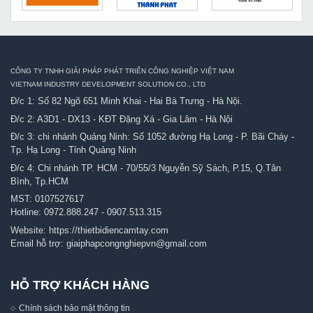
CÔNG TY TNHH GIẢI PHÁP PHÁT TRIỂN CÔNG NGHIỆP VIỆT NAM
VIETNAM INDUSTRY DEVELOPMENT SOLUTION CO., LTD
Đ/c 1: Số 82 Ngõ 651 Minh Khai - Hai Bà Trưng - Hà Nội.
Đ/c 2: A3D1 - DX13 - KĐT Đặng Xá - Gia Lâm - Hà Nội
Đ/c 3: chi nhánh Quảng Ninh: Số 1052 đường Hạ Long - P. Bãi Cháy -
Tp. Hạ Long - Tỉnh Quảng Ninh
Đ/c 4: Chi nhánh TP. HCM - 70/55/3 Nguyễn Sỹ Sách, P.15, Q.Tân
Bình, Tp.HCM
MST: 0107527617
Hotline:
0972.888.247
-
0907.513.315
Website:
https://thietbidiencamtay.com
Email hỗ trợ:
giaiphapcongnghiepvn@gmail.com
HỖ TRỢ KHÁCH HÀNG
Chính sách bảo mật thông tin