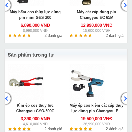
Máy bấm cos thủy lực dùng
Máy cắt cáp dùng pin
pin mini GES-300
Changyou EC-65M
6,890,000 VNĐ
12,990,000 VNĐ
8,990,000 VNĐ
15,600,000 VNĐ
á
2 đánh giá
2 đánh giá
Sản phẩm tương tự
y
Kìm ép cos thủy lực
Máy ép cos kiêm cắt cáp thủy
Changyou CYO-300C
lực dùng pin Changyou EZ-
400/105C
3,390,000 VNĐ
19,500,000 VNĐ
4,610,000 VNĐ
28,990,000 VNĐ
á
2 đánh giá
2 đánh giá