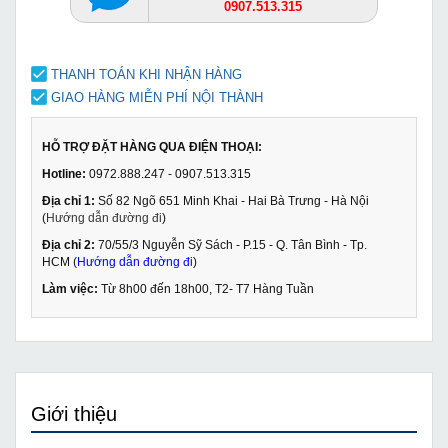
0907.513.315
THANH TOÁN KHI NHẬN HÀNG
GIAO HÀNG MIỄN PHÍ NỘI THÀNH
HỖ TRỢ ĐẶT HÀNG QUA ĐIỆN THOẠI:
Hotline:
0972.888.247 - 0907.513.315
Địa chỉ 1:
Số 82 Ngõ 651 Minh Khai - Hai Bà Trưng - Hà Nội
(
Hướng dẫn đường đi
)
Địa chỉ 2:
70/55/3 Nguyễn Sỹ Sách - P.15 - Q. Tân Bình - Tp.
HCM (
Hướng dẫn đường đi
)
Làm việc:
Từ 8h00 đến 18h00, T2- T7 Hàng Tuần
Giới thiệu