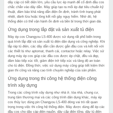
dây cáp có tiết diện lớn, yêu cầu lực ép mạnh để cố định đầu cos
chắc chắn vào dây dẫn. Máy giúp tạo ra mối ép đạt tiêu chuẩn kỹ
thuật, đảm bảo khả năng dẫn điện ổn định, tránh tình trạng phát
nhiệt, đánh lửa hoặc lỏng kết nối gây nguy hiểm. Nhờ đó, hệ
thống điện có thể vận hành ổn định và bền bỉ trong thời gian dài.
Ứng dụng trong lắp đặt và sản xuất tủ điện
Máy ép cos Changyou LS-400 được sử dụng rất phổ biến trong
quá trình lắp đặt và sản xuất tủ điện dân dụng và công nghiệp. Khi
lắp ráp tủ điện, các dây dẫn cần được gắn đầu cos và kết nối với
các thiết bị như aptomat, thanh cái, contactor hoặc relay. Việc sử
dụng máy ép cos giúp các đầu cos được ép chặt, đều và đẹp,
đảm bảo tiếp xúc tốt, giảm điện trở tiếp xúc và tăng độ an toàn
cho tủ điện. Đồng thời, việc sử dụng máy cũng giúp tiết kiệm thời
gian thi công và nâng cao tính chuyên nghiệp của sản phẩm.
Ứng dụng trong thi công hệ thống điện công
trình xây dựng
Trong các công trình xây dựng như nhà ở, tòa nhà, chung cư,
trung tâm thương mại và các công trình dân dụng khác, máy ép
cos thủy lực dùng pin Changyou LS-400 đóng vai trò rất quan
trọng trong việc thi công hệ thống điện. Máy được dùng để ép các
đầu cos cho dây cáp điện nguồn, dây cấp điện tổng, dây tủ điện