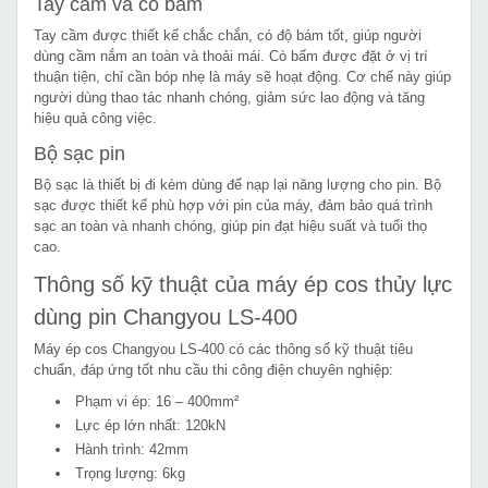
Tay cầm và cò bấm
Tay cầm được thiết kế chắc chắn, có độ bám tốt, giúp người
dùng cầm nắm an toàn và thoải mái. Cò bấm được đặt ở vị trí
thuận tiện, chỉ cần bóp nhẹ là máy sẽ hoạt động. Cơ chế này giúp
người dùng thao tác nhanh chóng, giảm sức lao động và tăng
hiệu quả công việc.
Bộ sạc pin
Bộ sạc là thiết bị đi kèm dùng để nạp lại năng lượng cho pin. Bộ
sạc được thiết kế phù hợp với pin của máy, đảm bảo quá trình
sạc an toàn và nhanh chóng, giúp pin đạt hiệu suất và tuổi thọ
cao.
Thông số kỹ thuật của máy ép cos thủy lực
dùng pin Changyou LS-400
Máy ép cos Changyou LS-400 có các thông số kỹ thuật tiêu
chuẩn, đáp ứng tốt nhu cầu thi công điện chuyên nghiệp:
Phạm vi ép: 16 – 400mm²
Lực ép lớn nhất: 120kN
Hành trình: 42mm
Trọng lượng: 6kg