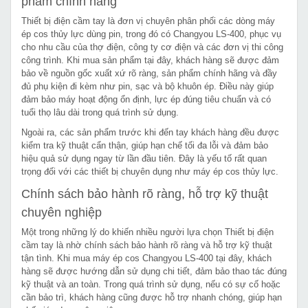
phẩm chính hãng
Thiết bị điện cầm tay là đơn vị chuyên phân phối các dòng máy
ép cos thủy lực dùng pin, trong đó có Changyou LS-400, phục vụ
cho nhu cầu của thợ điện, công ty cơ điện và các đơn vị thi công
công trình. Khi mua sản phẩm tại đây, khách hàng sẽ được đảm
bảo về nguồn gốc xuất xứ rõ ràng, sản phẩm chính hãng và đầy
đủ phụ kiện đi kèm như pin, sạc và bộ khuôn ép. Điều này giúp
đảm bảo máy hoạt động ổn định, lực ép đúng tiêu chuẩn và có
tuổi thọ lâu dài trong quá trình sử dụng.
Ngoài ra, các sản phẩm trước khi đến tay khách hàng đều được
kiểm tra kỹ thuật cẩn thận, giúp hạn chế tối đa lỗi và đảm bảo
hiệu quả sử dụng ngay từ lần đầu tiên. Đây là yếu tố rất quan
trọng đối với các thiết bị chuyên dụng như máy ép cos thủy lực.
Chính sách bảo hành rõ ràng, hỗ trợ kỹ thuật
chuyên nghiệp
Một trong những lý do khiến nhiều người lựa chọn Thiết bị điện
cầm tay là nhờ chính sách bảo hành rõ ràng và hỗ trợ kỹ thuật
tận tình. Khi mua máy ép cos Changyou LS-400 tại đây, khách
hàng sẽ được hướng dẫn sử dụng chi tiết, đảm bảo thao tác đúng
kỹ thuật và an toàn. Trong quá trình sử dụng, nếu có sự cố hoặc
cần bảo trì, khách hàng cũng được hỗ trợ nhanh chóng, giúp hạn