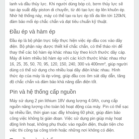
lanh và dầu thủy lực. Khi người dùng bóp cò, bơm thủy lực sẽ
tạo áp suất đẩy piston di chuyển, từ đó tạo lực ép lên khuôn ép.
Nhờ hệ thống này, máy có thể tạo ra lực ép tối đa lên tới 120kN,
đảm bảo mối ép chắc chắn và đạt tiêu chuẩn kỹ thuật.
Đầu ép và hàm ép
Đầu ép là bộ phận trực tiếp thực hiện việc ép đầu cos vào dây
điện. Bộ phận này được thiết kế chắc chắn, có thể tháo rời để
thay thế các bộ hàm ép khác nhau tùy theo kích thước dây cáp.
Máy đi kèm nhiều bộ hàm ép với các kích thước khác nhau như
16, 25, 35, 50, 70, 95, 120, 150, 240, 300 và 400mm², giúp người
dùng có thể sử dụng cho nhiều loại dây điện khác nhau. Hình
thức ép của máy là ép vòng, giúp đầu cos ôm sát dây dẫn, tăng
độ chắc chắn và đảm bảo khả năng dẫn điện tốt.
Pin và hệ thống cấp nguồn
Máy sử dụng 2 pin lithium 18V dung lượng 4.0Ah, cung cấp
nguồn năng lượng cho toàn bộ hoạt động của máy. Pin có thể sạc
lại nhiều lần, thời gian sạc đầy khoảng 60 phút, giúp đảm bảo
công việc không bị gián đoạn. Việc sử dụng pin giúp máy hoạt
động linh hoạt, không phụ thuộc vào nguồn điện, thuận tiện cho
việc thi công tại công trình hoặc những nơi không có điện.