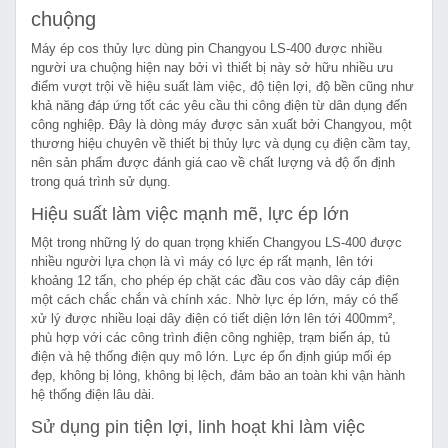
chuộng
Máy ép cos thủy lực dùng pin Changyou LS-400 được nhiều
người ưa chuộng hiện nay bởi vì thiết bị này sở hữu nhiều ưu
điểm vượt trội về hiệu suất làm việc, độ tiện lợi, độ bền cũng như
khả năng đáp ứng tốt các yêu cầu thi công điện từ dân dụng đến
công nghiệp. Đây là dòng máy được sản xuất bởi Changyou, một
thương hiệu chuyên về thiết bị thủy lực và dụng cụ điện cầm tay,
nên sản phẩm được đánh giá cao về chất lượng và độ ổn định
trong quá trình sử dụng.
Hiệu suất làm việc mạnh mẽ, lực ép lớn
Một trong những lý do quan trọng khiến Changyou LS-400 được
nhiều người lựa chọn là vì máy có lực ép rất mạnh, lên tới
khoảng 12 tấn, cho phép ép chặt các đầu cos vào dây cáp điện
một cách chắc chắn và chính xác. Nhờ lực ép lớn, máy có thể
xử lý được nhiều loại dây điện có tiết diện lớn lên tới 400mm²,
phù hợp với các công trình điện công nghiệp, trạm biến áp, tủ
điện và hệ thống điện quy mô lớn. Lực ép ổn định giúp mối ép
đẹp, không bị lỏng, không bị lệch, đảm bảo an toàn khi vận hành
hệ thống điện lâu dài.
Sử dụng pin tiện lợi, linh hoạt khi làm việc