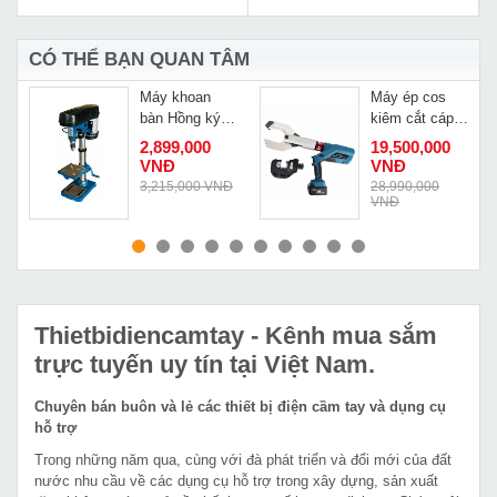
CÓ THỂ BẠN QUAN TÂM
Máy khoan
Máy ép cos
bàn Hồng ký
kiêm cắt cáp
HK KD800
thủy lực dùng
2,899,000
19,500,000
pin Changyou
VNĐ
VNĐ
EZ-400/105C
Đ
3,215,000 VNĐ
28,990,000
VNĐ
MUA NGAY
MUA NGAY
Thietbidiencamtay
- Kênh mua sắm
trực tuyến uy tín tại Việt Nam.
Chuyên bán buôn và lẻ các thiết bị điện cầm tay và dụng cụ
hỗ trợ
Trong những năm qua, cùng với đà phát triển và đổi mới của đất
nước nhu cầu về các dụng cụ hỗ trợ trong xây dựng, sản xuất