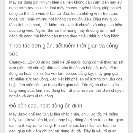
Máy sử dụng pin lithium hiện đại nên không cần cắm điện hay sử
dụng bơm tay như các loại máy ép cos truyền thống, giúp người
dùng có thể làm việc ở bất cứ đâu, kể cả những vị trí trên cao,
ngoài trời hoặc những nơi không có nguồn điện. Điều này giúp
tăng tính linh hoạt, tiết kiệm thời gian di chuyển và nâng cao hiệu
quả công việc. Người thợ có thể mang máy đi công trình một
cách dễ dàng mà không cần mang theo nhiều thiết bị cồng kềnh.
Thao tác đơn giản, tiết kiệm thời gian và công
sức
Changyou LS-400 được thiết kế để người dùng có thể thao tác rất
đơn giản, chỉ cần đặt đầu cos vào khuôn và bóp cò, máy sẽ tự
động ép hoàn chỉnh. So với kìm ép cos bằng tay, máy giúp giảm
rất nhiều sức lao động, đặc biệt khi phải ép số lượng lớn đầu cos
hoặc làm việc liên tục trong thời gian dài. Tốc độ ép nhanh giúp
tăng năng suất làm việc đáng kể, rất phù hợp với thợ điện chuyên
nghiệp và đơn vị thi công.
Độ bền cao, hoạt động ổn định
Máy được chế tạo từ vật liệu chắc chắn, chịu lực tốt, hệ thống
thủy lực kín và bền bỉ, giúp máy hoạt động ổn định trong thời gian
dài mà ít xảy ra hư hỏng. Pin có thể sạc lại nhiều lần, tuổi thọ
cao, giúp tiết kiệm chi phí sử dụng lâu dài. Đây là yếu tố quan