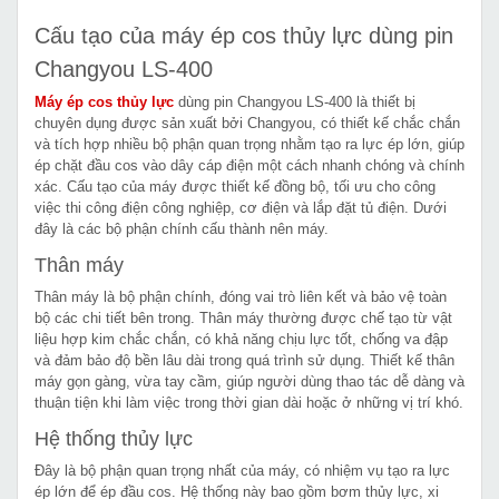
Cấu tạo của máy ép cos thủy lực dùng pin
Changyou LS-400
Máy ép cos thủy lực
dùng pin Changyou LS-400 là thiết bị
chuyên dụng được sản xuất bởi Changyou, có thiết kế chắc chắn
và tích hợp nhiều bộ phận quan trọng nhằm tạo ra lực ép lớn, giúp
ép chặt đầu cos vào dây cáp điện một cách nhanh chóng và chính
xác. Cấu tạo của máy được thiết kế đồng bộ, tối ưu cho công
việc thi công điện công nghiệp, cơ điện và lắp đặt tủ điện. Dưới
đây là các bộ phận chính cấu thành nên máy.
Thân máy
Thân máy là bộ phận chính, đóng vai trò liên kết và bảo vệ toàn
bộ các chi tiết bên trong. Thân máy thường được chế tạo từ vật
liệu hợp kim chắc chắn, có khả năng chịu lực tốt, chống va đập
và đảm bảo độ bền lâu dài trong quá trình sử dụng. Thiết kế thân
máy gọn gàng, vừa tay cầm, giúp người dùng thao tác dễ dàng và
thuận tiện khi làm việc trong thời gian dài hoặc ở những vị trí khó.
Hệ thống thủy lực
Đây là bộ phận quan trọng nhất của máy, có nhiệm vụ tạo ra lực
ép lớn để ép đầu cos. Hệ thống này bao gồm bơm thủy lực, xi