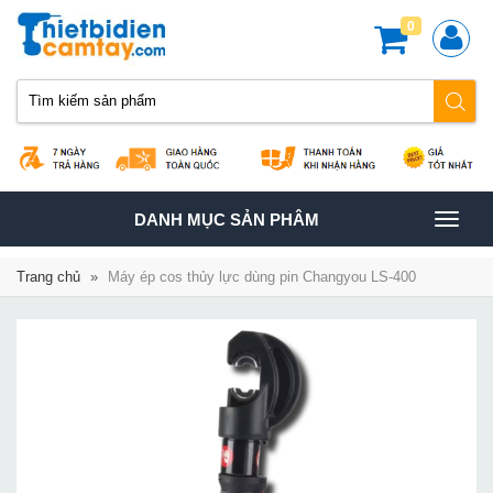
0
TOGGLE
DANH MỤC SẢN PHÂM
NAVIGATION
Trang chủ
»
Máy ép cos thủy lực dùng pin Changyou LS-400