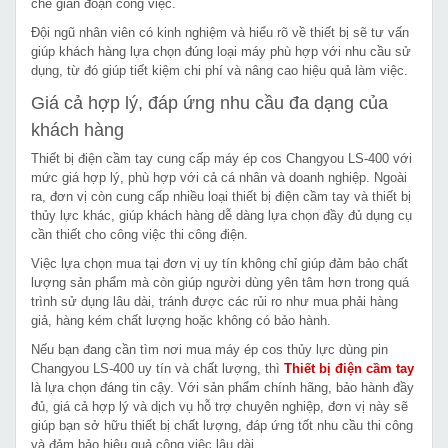
chế gián đoạn công việc.
Đội ngũ nhân viên có kinh nghiệm và hiểu rõ về thiết bị sẽ tư vấn
giúp khách hàng lựa chọn đúng loại máy phù hợp với nhu cầu sử
dụng, từ đó giúp tiết kiệm chi phí và nâng cao hiệu quả làm việc.
Giá cả hợp lý, đáp ứng nhu cầu đa dạng của
khách hàng
Thiết bị điện cầm tay cung cấp máy ép cos Changyou LS-400 với
mức giá hợp lý, phù hợp với cả cá nhân và doanh nghiệp. Ngoài
ra, đơn vị còn cung cấp nhiều loại thiết bị điện cầm tay và thiết bị
thủy lực khác, giúp khách hàng dễ dàng lựa chọn đầy đủ dụng cụ
cần thiết cho công việc thi công điện.
Việc lựa chọn mua tại đơn vị uy tín không chỉ giúp đảm bảo chất
lượng sản phẩm mà còn giúp người dùng yên tâm hơn trong quá
trình sử dụng lâu dài, tránh được các rủi ro như mua phải hàng
giả, hàng kém chất lượng hoặc không có bảo hành.
Nếu bạn đang cần tìm nơi mua máy ép cos thủy lực dùng pin
Changyou LS-400 uy tín và chất lượng, thì
Thiết bị điện cầm tay
là lựa chọn đáng tin cậy. Với sản phẩm chính hãng, bảo hành đầy
đủ, giá cả hợp lý và dịch vụ hỗ trợ chuyên nghiệp, đơn vị này sẽ
giúp bạn sở hữu thiết bị chất lượng, đáp ứng tốt nhu cầu thi công
và đảm bảo hiệu quả công việc lâu dài.