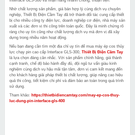
Interface GLS-300 và nhận hàng nhanh chóng, thuận tiện.
Nhờ chất lượng sản phẩm, giá bán hợp lý cùng dịch vụ chuyên
nghiệp, Thiết Bị Điện Cầm Tay đã trở thành đối tác cung cấp thiết
bị cho nhiều công ty điện lực, doanh nghiệp cơ điện, nhà máy sản
xuất và các đơn vị thi công trên toàn quốc. Đây là minh chứng rõ
ràng cho uy tín cũng như chất lượng dịch vụ mà đơn vị đã xây
dựng trong nhiều năm hoạt động.
Nếu bạn đang cần tìm một địa chỉ uy tín để mua máy ép cos thủy
lực chạy pin cao cấp Interface GLS-300,
Thiết Bị Điện Cầm Tay
là lựa chọn đáng cân nhắc. Với sản phẩm chính hãng, giá thành
cạnh tranh, chế độ bảo hành đầy đủ, đội ngũ tư vấn giàu kinh
nghiệm cùng dịch vụ hậu mãi tận tâm, đơn vị cam kết mang đến
cho khách hàng giải pháp thiết bị chất lượng, giúp nâng cao hiệu
quả thi công, tiết kiệm chi phí và đảm bảo an toàn trong quá trình
sử dụng.
Tham khảo:
https://thietbidiencamtay.com/may-ep-cos-thuy-
luc-dung-pin-interface-gls-400