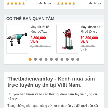
á
2 đánh giá
3 đánh giá
CÓ THỂ BẠN QUAN TÂM
t
Máy rút lõi bê
Máy khoan rút
tông DCA
lõi bê tông JD
AZZ190
Power DF-650
2,390,000
19,399,000
VNĐ
VNĐ
3,090,000 VNĐ
23,500,000
VNĐ
MUA NGAY
MUA NGAY
Thietbidiencamtay
- Kênh mua sắm
trực tuyến uy tín tại Việt Nam.
Chuyên bán buôn và lẻ các thiết bị điện cầm tay và dụng cụ
hỗ trợ
Trong những năm qua, cùng với đà phát triển và đổi mới của đất