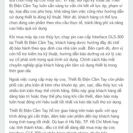
lựa chọn máy ép cos thủy lực. Vì vậy, đội ngũ kỹ thuật tại Thiết
Bị Điện Cầm Tay luôn sẵn sàng tư vấn chi tiết về lực ép, phạm vi
ép, loại đầu cos phù hợp, khả năng làm việc cũng như hướng dẫn
sử dụng thiết bị đúng kỹ thuật. Nhờ đó, khách hàng có thể lựa
chọn đúng sản phẩm theo nhu cầu thực tế, tránh lãng phí và nâng
cao hiệu quả sử dụng.
Khi mua máy ép cos thủy lực chạy pin cao cấp Interface GLS-300
tại Thiết Bị Điện Cầm Tay, khách hàng được hưởng đầy đủ chế
độ bảo hành theo quy định của nhà sản xuất. Bên cạnh đó, đơn vị
còn hỗ trợ kiểm tra kỹ thuật, hướng dẫn bảo dưỡng và xử lý các
sự cố phát sinh trong quá trình sử dụng. Chính sách hậu mãi
chuyên nghiệp giúp khách hàng yên tâm sử dụng thiết bị trong
thời gian dài.
Ngoài việc cung cấp máy ép cos, Thiết Bị Điện Cầm Tay còn phân
phối các phụ kiện đi kèm như khuôn ép, pin, sạc, dầu thủy lực và
nhiều linh kiện thay thế chính hãng. Điều này giúp khách hàng dễ
dàng bảo trì hoặc thay thế phụ tùng khi cần thiết, đảm bảo máy
luôn hoạt động với hiệu suất tốt nhất và kéo dài tuổi thọ sử dụng.
Thiết Bị Điện Cầm Tay hỗ trợ giao hàng trên toàn quốc với quy
trình đóng gói cẩn thận, đảm bảo sản phẩm đến tay khách hàng
trong tình trạng tốt nhất. Dù bạn ở Hà Nội, TP. Hồ Chí Minh hay
các tỉnh thành khác, đều có thể dễ dàng đặt mua máy ép cos