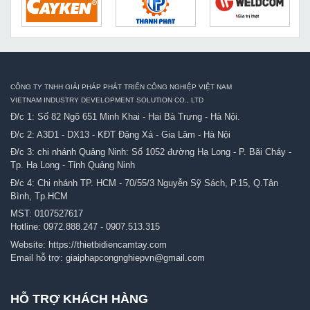
CÔNG TY TNHH GIẢI PHÁP PHÁT TRIỂN CÔNG NGHIỆP VIỆT NAM
VIETNAM INDUSTRY DEVELOPMENT SOLUTION CO., LTD
Đ/c 1: Số 82 Ngõ 651 Minh Khai - Hai Bà Trưng - Hà Nội.
Đ/c 2: A3D1 - DX13 - KĐT Đặng Xá - Gia Lâm - Hà Nội
Đ/c 3: chi nhánh Quảng Ninh: Số 1052 đường Hạ Long - P. Bãi Cháy -
Tp. Hạ Long - Tỉnh Quảng Ninh
Đ/c 4: Chi nhánh TP. HCM - 70/55/3 Nguyễn Sỹ Sách, P.15, Q.Tân
Bình, Tp.HCM
MST: 0107527617
Hotline:
0972.888.247
-
0907.513.315
Website:
https://thietbidiencamtay.com
Email hỗ trợ:
giaiphapcongnghiepvn@gmail.com
HỖ TRỢ KHÁCH HÀNG