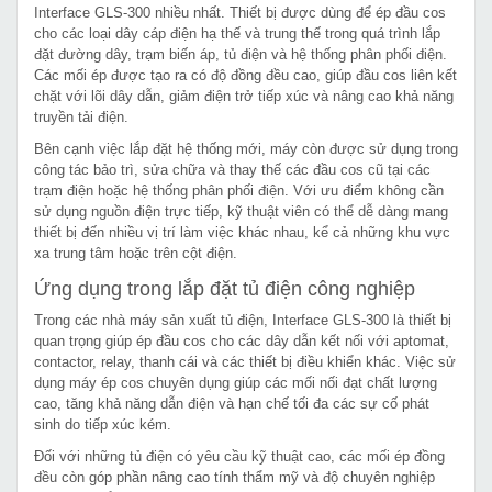
Interface GLS-300 nhiều nhất. Thiết bị được dùng để ép đầu cos
cho các loại dây cáp điện hạ thế và trung thế trong quá trình lắp
đặt đường dây, trạm biến áp, tủ điện và hệ thống phân phối điện.
Các mối ép được tạo ra có độ đồng đều cao, giúp đầu cos liên kết
chặt với lõi dây dẫn, giảm điện trở tiếp xúc và nâng cao khả năng
truyền tải điện.
Bên cạnh việc lắp đặt hệ thống mới, máy còn được sử dụng trong
công tác bảo trì, sửa chữa và thay thế các đầu cos cũ tại các
trạm điện hoặc hệ thống phân phối điện. Với ưu điểm không cần
sử dụng nguồn điện trực tiếp, kỹ thuật viên có thể dễ dàng mang
thiết bị đến nhiều vị trí làm việc khác nhau, kể cả những khu vực
xa trung tâm hoặc trên cột điện.
Ứng dụng trong lắp đặt tủ điện công nghiệp
Trong các nhà máy sản xuất tủ điện, Interface GLS-300 là thiết bị
quan trọng giúp ép đầu cos cho các dây dẫn kết nối với aptomat,
contactor, relay, thanh cái và các thiết bị điều khiển khác. Việc sử
dụng máy ép cos chuyên dụng giúp các mối nối đạt chất lượng
cao, tăng khả năng dẫn điện và hạn chế tối đa các sự cố phát
sinh do tiếp xúc kém.
Đối với những tủ điện có yêu cầu kỹ thuật cao, các mối ép đồng
đều còn góp phần nâng cao tính thẩm mỹ và độ chuyên nghiệp