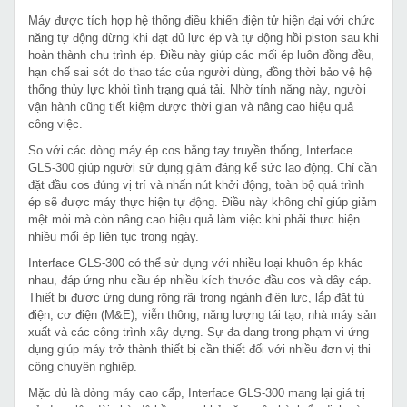
Máy được tích hợp hệ thống điều khiển điện tử hiện đại với chức
năng tự động dừng khi đạt đủ lực ép và tự động hồi piston sau khi
hoàn thành chu trình ép. Điều này giúp các mối ép luôn đồng đều,
hạn chế sai sót do thao tác của người dùng, đồng thời bảo vệ hệ
thống thủy lực khỏi tình trạng quá tải. Nhờ tính năng này, người
vận hành cũng tiết kiệm được thời gian và nâng cao hiệu quả
công việc.
So với các dòng máy ép cos bằng tay truyền thống, Interface
GLS-300 giúp người sử dụng giảm đáng kể sức lao động. Chỉ cần
đặt đầu cos đúng vị trí và nhấn nút khởi động, toàn bộ quá trình
ép sẽ được máy thực hiện tự động. Điều này không chỉ giúp giảm
mệt mỏi mà còn nâng cao hiệu quả làm việc khi phải thực hiện
nhiều mối ép liên tục trong ngày.
Interface GLS-300 có thể sử dụng với nhiều loại khuôn ép khác
nhau, đáp ứng nhu cầu ép nhiều kích thước đầu cos và dây cáp.
Thiết bị được ứng dụng rộng rãi trong ngành điện lực, lắp đặt tủ
điện, cơ điện (M&E), viễn thông, năng lượng tái tạo, nhà máy sản
xuất và các công trình xây dựng. Sự đa dạng trong phạm vi ứng
dụng giúp máy trở thành thiết bị cần thiết đối với nhiều đơn vị thi
công chuyên nghiệp.
Mặc dù là dòng máy cao cấp, Interface GLS-300 mang lại giá trị