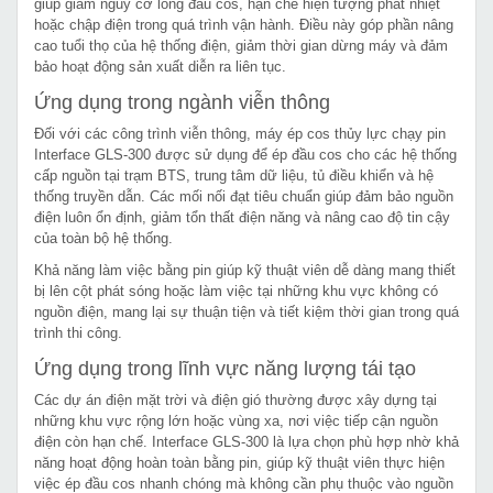
giúp giảm nguy cơ lỏng đầu cos, hạn chế hiện tượng phát nhiệt
hoặc chập điện trong quá trình vận hành. Điều này góp phần nâng
cao tuổi thọ của hệ thống điện, giảm thời gian dừng máy và đảm
bảo hoạt động sản xuất diễn ra liên tục.
Ứng dụng trong ngành viễn thông
Đối với các công trình viễn thông, máy ép cos thủy lực chạy pin
Interface GLS-300 được sử dụng để ép đầu cos cho các hệ thống
cấp nguồn tại trạm BTS, trung tâm dữ liệu, tủ điều khiển và hệ
thống truyền dẫn. Các mối nối đạt tiêu chuẩn giúp đảm bảo nguồn
điện luôn ổn định, giảm tổn thất điện năng và nâng cao độ tin cậy
của toàn bộ hệ thống.
Khả năng làm việc bằng pin giúp kỹ thuật viên dễ dàng mang thiết
bị lên cột phát sóng hoặc làm việc tại những khu vực không có
nguồn điện, mang lại sự thuận tiện và tiết kiệm thời gian trong quá
trình thi công.
Ứng dụng trong lĩnh vực năng lượng tái tạo
Các dự án điện mặt trời và điện gió thường được xây dựng tại
những khu vực rộng lớn hoặc vùng xa, nơi việc tiếp cận nguồn
điện còn hạn chế. Interface GLS-300 là lựa chọn phù hợp nhờ khả
năng hoạt động hoàn toàn bằng pin, giúp kỹ thuật viên thực hiện
việc ép đầu cos nhanh chóng mà không cần phụ thuộc vào nguồn