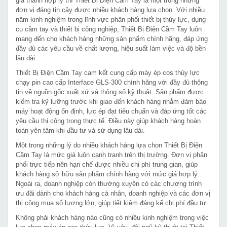
giá thành hợp lý thì Thiết Bị Điện Cầm Tay là một trong những
đơn vị đáng tin cậy được nhiều khách hàng lựa chọn. Với nhiều
năm kinh nghiệm trong lĩnh vực phân phối thiết bị thủy lực, dụng
cụ cầm tay và thiết bị công nghiệp, Thiết Bị Điện Cầm Tay luôn
mang đến cho khách hàng những sản phẩm chính hãng, đáp ứng
đầy đủ các yêu cầu về chất lượng, hiệu suất làm việc và độ bền
lâu dài.
Thiết Bị Điện Cầm Tay cam kết cung cấp máy ép cos thủy lực
chạy pin cao cấp Interface GLS-300 chính hãng với đầy đủ thông
tin về nguồn gốc xuất xứ và thông số kỹ thuật. Sản phẩm được
kiểm tra kỹ lưỡng trước khi giao đến khách hàng nhằm đảm bảo
máy hoạt động ổn định, lực ép đạt tiêu chuẩn và đáp ứng tốt các
yêu cầu thi công trong thực tế. Điều này giúp khách hàng hoàn
toàn yên tâm khi đầu tư và sử dụng lâu dài.
Một trong những lý do nhiều khách hàng lựa chọn Thiết Bị Điện
Cầm Tay là mức giá luôn cạnh tranh trên thị trường. Đơn vị phân
phối trực tiếp nên hạn chế được nhiều chi phí trung gian, giúp
khách hàng sở hữu sản phẩm chính hãng với mức giá hợp lý.
Ngoài ra, doanh nghiệp còn thường xuyên có các chương trình
ưu đãi dành cho khách hàng cá nhân, doanh nghiệp và các đơn vị
thi công mua số lượng lớn, giúp tiết kiệm đáng kể chi phí đầu tư.
Không phải khách hàng nào cũng có nhiều kinh nghiệm trong việc