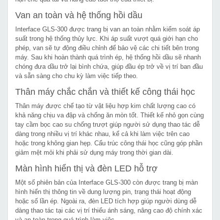
Van an toàn và hệ thống hồi dầu
Interface GLS-300 được trang bị van an toàn nhằm kiểm soát áp
suất trong hệ thống thủy lực. Khi áp suất vượt quá giới hạn cho
phép, van sẽ tự động điều chỉnh để bảo vệ các chi tiết bên trong
máy. Sau khi hoàn thành quá trình ép, hệ thống hồi dầu sẽ nhanh
chóng đưa dầu trở lại bình chứa, giúp đầu ép trở về vị trí ban đầu
và sẵn sàng cho chu kỳ làm việc tiếp theo.
Thân máy chắc chắn và thiết kế công thái học
Thân máy được chế tạo từ vật liệu hợp kim chất lượng cao có
khả năng chịu va đập và chống ăn mòn tốt. Thiết kế nhỏ gọn cùng
tay cầm bọc cao su chống trượt giúp người sử dụng thao tác dễ
dàng trong nhiều vị trí khác nhau, kể cả khi làm việc trên cao
hoặc trong không gian hẹp. Cấu trúc công thái học cũng góp phần
giảm mệt mỏi khi phải sử dụng máy trong thời gian dài.
Màn hình hiển thị và đèn LED hỗ trợ
Một số phiên bản của Interface GLS-300 còn được trang bị màn
hình hiển thị thông tin về dung lượng pin, trạng thái hoạt động
hoặc số lần ép. Ngoài ra, đèn LED tích hợp giúp người dùng dễ
dàng thao tác tại các vị trí thiếu ánh sáng, nâng cao độ chính xác
và an toàn trong quá trình làm việc.