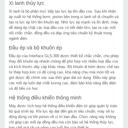
Xi lanh thủy lực
Xi lanh là bộ phận trực tiếp tạo lực ép lên đầu cos. Sau khi nhận
áp suất từ hệ thống bơm, piston bên trong xi lanh sẽ di chuyển và
tạo ra lực ép lớn lên khuôn ép. Nhờ lực ép mạnh và ổn định, máy
dễ dàng ép chặt các loại đầu cos có tiết diện lớn, tạo ra các mối
nối chắc chắn, đồng đều và đáp ứng tiêu chuẩn kỹ thuật trong
ngành điện.
Đầu ép và bộ khuôn ép
Đầu ép của Interface GLS-300 được thiết kế chắc chắn, cho phép
thay đổi khuôn ép nhanh chóng để phù hợp với nhiều loại đầu cos
và kích thước dây cáp khác nhau. Bộ khuôn đi kèm được chế tạo
từ thép hợp kim có độ cứng cao, khả năng chịu mài mòn tốt và
giữ được độ chính xác sau thời gian dài sử dụng. Điều này giúp
các mối ép luôn đạt chất lượng cao, đảm bảo khả năng dẫn điện
và độ bền cơ học.
Hệ thống điều khiển thông minh
Máy được tích hợp hệ thống điều khiển điện tử giúp quản lý toàn
bộ quá trình ép. Khi lực ép đạt đến giá trị tiêu chuẩn, máy sẽ tự
động dừng và hồi piston về vị trí ban đầu. Chức năng này không
chỉ giúp các mối ép đồng đều mà còn bảo vệ hệ thống thủy lực,
hạn chế quá tải và nâng cao tuổi thọ của thiết bị.