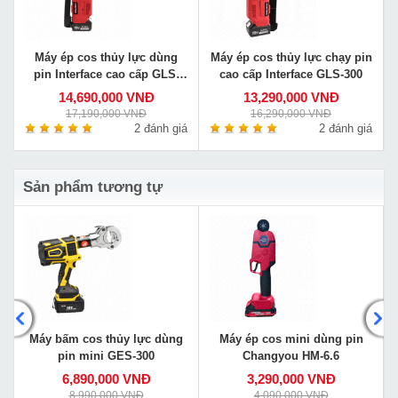
Máy ép cos thủy lực dùng
Máy ép cos thủy lực chạy pin
pin Interface cao cấp GLS-
cao cấp Interface GLS-300
400
14,690,000 VNĐ
13,290,000 VNĐ
17,190,000 VNĐ
16,290,000 VNĐ
2 đánh giá
2 đánh giá
Sản phẩm tương tự
Máy bấm cos thủy lực dùng
Máy ép cos mini dùng pin
pin mini GES-300
Changyou HM-6.6
6,890,000 VNĐ
3,290,000 VNĐ
8,990,000 VNĐ
4,090,000 VNĐ