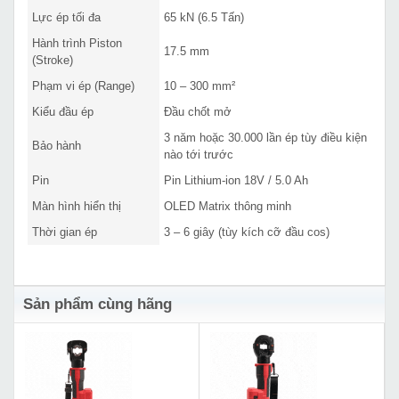
Lực ép tối đa
65 kN (6.5 Tấn)
Hành trình Piston
17.5 mm
(Stroke)
Phạm vi ép (Range)
10 – 300 mm²
Kiểu đầu ép
Đầu chốt mở
3 năm hoặc 30.000 lần ép tùy điều kiện
Bảo hành
nào tới trước
Pin
Pin Lithium-ion 18V / 5.0 Ah
Màn hình hiển thị
OLED Matrix thông minh
Thời gian ép
3 – 6 giây (tùy kích cỡ đầu cos)
Sản phẩm cùng hãng