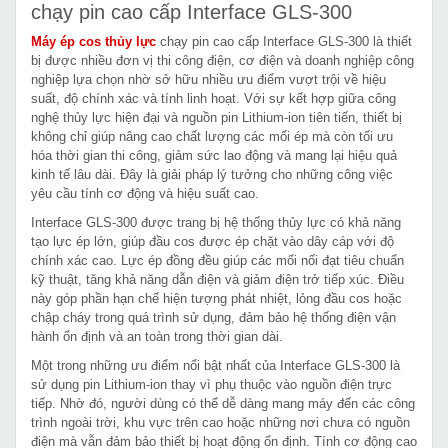
chạy pin cao cấp Interface GLS-300
Máy ép cos thủy lực
chạy pin cao cấp Interface GLS-300 là thiết
bị được nhiều đơn vị thi công điện, cơ điện và doanh nghiệp công
nghiệp lựa chọn nhờ sở hữu nhiều ưu điểm vượt trội về hiệu
suất, độ chính xác và tính linh hoạt. Với sự kết hợp giữa công
nghệ thủy lực hiện đại và nguồn pin Lithium-ion tiên tiến, thiết bị
không chỉ giúp nâng cao chất lượng các mối ép mà còn tối ưu
hóa thời gian thi công, giảm sức lao động và mang lại hiệu quả
kinh tế lâu dài. Đây là giải pháp lý tưởng cho những công việc
yêu cầu tính cơ động và hiệu suất cao.
Interface GLS-300 được trang bị hệ thống thủy lực có khả năng
tạo lực ép lớn, giúp đầu cos được ép chặt vào dây cáp với độ
chính xác cao. Lực ép đồng đều giúp các mối nối đạt tiêu chuẩn
kỹ thuật, tăng khả năng dẫn điện và giảm điện trở tiếp xúc. Điều
này góp phần hạn chế hiện tượng phát nhiệt, lỏng đầu cos hoặc
chập cháy trong quá trình sử dụng, đảm bảo hệ thống điện vận
hành ổn định và an toàn trong thời gian dài.
Một trong những ưu điểm nổi bật nhất của Interface GLS-300 là
sử dụng pin Lithium-ion thay vì phụ thuộc vào nguồn điện trực
tiếp. Nhờ đó, người dùng có thể dễ dàng mang máy đến các công
trình ngoài trời, khu vực trên cao hoặc những nơi chưa có nguồn
điện mà vẫn đảm bảo thiết bị hoạt động ổn định. Tính cơ động cao