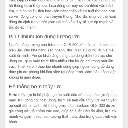
cao, giúp chuyển đổi năng lượng từ pin thành lực dẫn động cho
hệ thống bơm thủy lực. Loại động cơ này có ưu điểm vận hành
êm, ít sinh nhiệt, tiêu hao điện năng thấp và có tuổi thọ cao hơn
so với động cơ chổi than truyền thống. Nhờ đó, máy có thể hoạt
động ổn định trong thời gian dài mà vẫn duy trì lực ép mạnh và
tốc độ ép nhanh.
Pin Lithium-ion dung lượng lớn
Nguồn năng lượng của Interface GLS-300 đến từ pin Lithium-ion
hiện đại, cho khả năng sạc nhanh, thời gian sử dụng lâu và hiệu
suất ổn định. Pin có khả năng cung cấp dòng điện liên tục cho
động cơ, giúp máy thực hiện nhiều chu kỳ ép chỉ trong một lần
sạc. Thiết kế pin tháo lắp nhanh cũng giúp người dùng dễ dàng
thay pin dự phòng khi làm việc tại công trình, đảm bảo công việc
không bị gián đoạn.
Hệ thống bơm thủy lực
Bơm thủy lực là bộ phận tạo áp suất dầu để cung cấp lực ép cho
máy. Khi động cơ hoạt động, bơm sẽ nén dầu thủy lực và truyền
áp suất đến xi lanh. Hệ thống bơm của Interface GLS-300 được
gia công với độ chính xác cao, giúp áp suất luôn ổn định, lực ép
mạnh và giảm thiểu hiện tượng thất thoát dầu trong quá trình vận
hành.