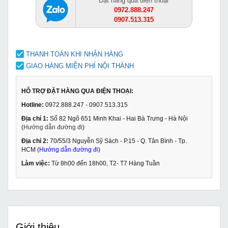
Đặt hàng qua điện thoại
0972.888.247
0907.513.315
THANH TOÁN KHI NHẬN HÀNG
GIAO HÀNG MIỄN PHÍ NỘI THÀNH
HỖ TRỢ ĐẶT HÀNG QUA ĐIỆN THOẠI:
Hotline:
0972.888.247 - 0907.513.315
Địa chỉ 1:
Số 82 Ngõ 651 Minh Khai - Hai Bà Trưng - Hà Nội
(
Hướng dẫn đường đi
)
Địa chỉ 2:
70/55/3 Nguyễn Sỹ Sách - P.15 - Q. Tân Bình - Tp.
HCM (
Hướng dẫn đường đi
)
Làm việc:
Từ 8h00 đến 18h00, T2- T7 Hàng Tuần
Giới thiệu