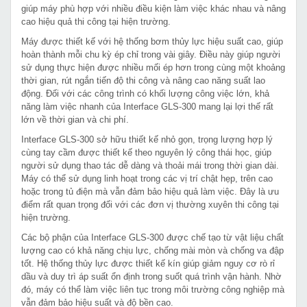
giúp máy phù hợp với nhiều điều kiện làm việc khác nhau và nâng
cao hiệu quả thi công tại hiện trường.
Máy được thiết kế với hệ thống bơm thủy lực hiệu suất cao, giúp
hoàn thành mỗi chu kỳ ép chỉ trong vài giây. Điều này giúp người
sử dụng thực hiện được nhiều mối ép hơn trong cùng một khoảng
thời gian, rút ngắn tiến độ thi công và nâng cao năng suất lao
động. Đối với các công trình có khối lượng công việc lớn, khả
năng làm việc nhanh của Interface GLS-300 mang lại lợi thế rất
lớn về thời gian và chi phí.
Interface GLS-300 sở hữu thiết kế nhỏ gọn, trọng lượng hợp lý
cùng tay cầm được thiết kế theo nguyên lý công thái học, giúp
người sử dụng thao tác dễ dàng và thoải mái trong thời gian dài.
Máy có thể sử dụng linh hoạt trong các vị trí chật hẹp, trên cao
hoặc trong tủ điện mà vẫn đảm bảo hiệu quả làm việc. Đây là ưu
điểm rất quan trọng đối với các đơn vị thường xuyên thi công tại
hiện trường.
Các bộ phận của Interface GLS-300 được chế tạo từ vật liệu chất
lượng cao có khả năng chịu lực, chống mài mòn và chống va đập
tốt. Hệ thống thủy lực được thiết kế kín giúp giảm nguy cơ rò rỉ
dầu và duy trì áp suất ổn định trong suốt quá trình vận hành. Nhờ
đó, máy có thể làm việc liên tục trong môi trường công nghiệp mà
vẫn đảm bảo hiệu suất và độ bền cao.