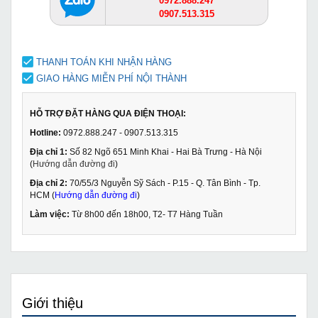
0972.888.247
0907.513.315
THANH TOÁN KHI NHẬN HÀNG
GIAO HÀNG MIỄN PHÍ NỘI THÀNH
HỖ TRỢ ĐẶT HÀNG QUA ĐIỆN THOẠI:
Hotline:
0972.888.247 - 0907.513.315
Địa chỉ 1:
Số 82 Ngõ 651 Minh Khai - Hai Bà Trưng - Hà Nội
(
Hướng dẫn đường đi
)
Địa chỉ 2:
70/55/3 Nguyễn Sỹ Sách - P.15 - Q. Tân Bình - Tp.
HCM (
Hướng dẫn đường đi
)
Làm việc:
Từ 8h00 đến 18h00, T2- T7 Hàng Tuần
Giới thiệu