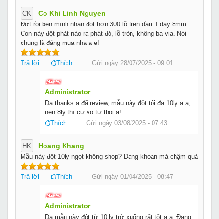
Co Khi Linh Nguyen
CK
Đợt rồi bên mình nhận đột hơn 300 lỗ trên dầm I dày 8mm.
Con này đột phát nào ra phát đó, lỗ tròn, không ba via. Nói
chung là đáng mua nha a e!
Trả lời
Thích
Gửi ngày 28/07/2025 - 09:01
Administrator
Dạ thanks a đã review, mẫu này đột tối đa 10ly a ạ,
nên 8ly thì cứ vô tư thôi a!
Thích
Gửi ngày 03/08/2025 - 07:43
Hoang Khang
HK
Mẫu này đột 10ly ngọt không shop? Đang khoan mà chậm quá
Trả lời
Thích
Gửi ngày 01/04/2025 - 08:47
Administrator
Dạ mẫu này đột từ 10 ly trở xuống rất tốt a ạ. Đang