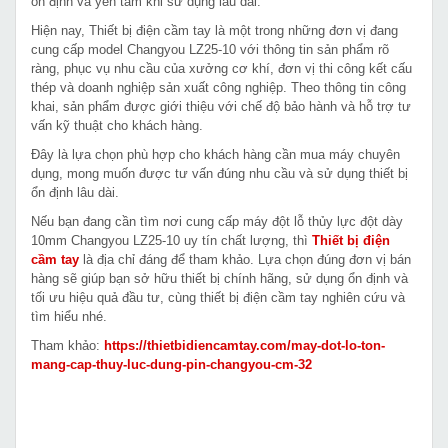
ổn định và yên tâm khi sử dụng lâu dài.
Hiện nay, Thiết bị điện cầm tay là một trong những đơn vị đang
cung cấp model Changyou LZ25-10 với thông tin sản phẩm rõ
ràng, phục vụ nhu cầu của xưởng cơ khí, đơn vị thi công kết cấu
thép và doanh nghiệp sản xuất công nghiệp. Theo thông tin công
khai, sản phẩm được giới thiệu với chế độ bảo hành và hỗ trợ tư
vấn kỹ thuật cho khách hàng.
Đây là lựa chọn phù hợp cho khách hàng cần mua máy chuyên
dụng, mong muốn được tư vấn đúng nhu cầu và sử dụng thiết bị
ổn định lâu dài.
Nếu bạn đang cần tìm nơi cung cấp máy đột lỗ thủy lực đột dày
10mm Changyou LZ25-10 uy tín chất lượng, thì
Thiết bị điện
cầm tay
là địa chỉ đáng để tham khảo. Lựa chọn đúng đơn vị bán
hàng sẽ giúp bạn sở hữu thiết bị chính hãng, sử dụng ổn định và
tối ưu hiệu quả đầu tư, cùng thiết bị điện cầm tay nghiên cứu và
tìm hiểu nhé.
Tham khảo:
https://thietbidiencamtay.com/may-dot-lo-ton-
mang-cap-thuy-luc-dung-pin-changyou-cm-32