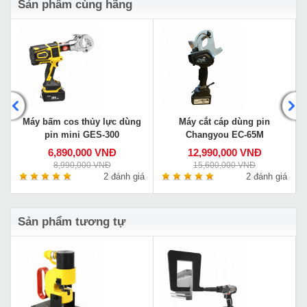
Sản phẩm cùng hãng
Máy bấm cos thủy lực dùng
Máy cắt cáp dùng pin
pin mini GES-300
Changyou EC-65M
6,890,000 VNĐ
12,990,000 VNĐ
8,990,000 VNĐ
15,600,000 VNĐ
á
2 đánh giá
2 đánh giá
Sản phẩm tương tự