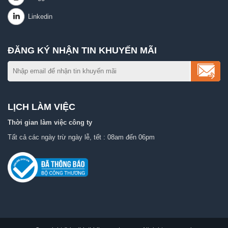
ĐĂNG KÝ NHẬN TIN KHUYẾN MÃI
LỊCH LÀM VIỆC
Thời gian làm việc công ty
Tất cả các ngày trừ ngày lễ, tết : 08am đến 06pm