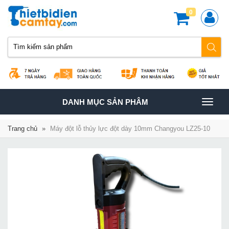
0
TOGGLE
DANH MỤC SẢN PHÂM
NAVIGATION
Trang chủ
»
Máy đột lỗ thủy lực đột dày 10mm Changyou LZ25-10