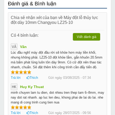
Đánh giá & Bình luận
Chia sẻ nhận xét của bạn về Máy đột lỗ thủy lực
đột dày 10mm Changyou LZ25-10
Có 4 bình luận:
Viết đánh giá
Văn
VĂ
Lúc đầu nghĩ máy đột đầu rời sẽ khỏe hơn máy liền khối,
nhưng không phải. LZ25-10 đột khỏe lắm, gắn khuôn 20.5mm
mà bấm phát lủng luôn tôn dày 9mm. Có cữ đột nên thao tác
nhanh, chuẩn. Sẽ đặt thêm khi công trình cần đẩy tiến độ.
Trả lời
Thích
Gửi ngày 03/08/2025 - 07:34
Huy Ky Thuat
HK
minh chuyen lam tu dien, dot nhieu tren thep tam 6–8mm, may
nay dot rat nhanh. ap luc len deu, khong phai de lai do lai. nhe
mang di cong trinh cung tien nua
Trả lời
Thích
Gửi ngày 28/07/2025 - 09:56