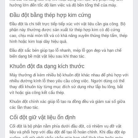
hưởng lớn đến tốc độ làm việc và độ bền tổng thể của máy.
Đầu đột bằng thép hợp kim cứng
Đầu đột là chi tiết trực tiếp tiếp xúc với vật liệu cần gia công. Bộ
phận này thường được sản xuất từ thép hợp kim có độ cứng
cao, chịu mài mòn tốt và có khả năng xuyên thủng thép tấm, thép
hình hoặc kim loại dày hiệu quả.
Đầu đột sắc bén giúp tạo lỗ nhanh, mép lỗ gọn đẹp và hạn chế
biến dạng bề mặt vật liệu sau khi thao tác.
Khuôn đột đa dạng kích thước
Máy thường đi kèm nhiều bộ khuôn đột khác nhau để phù hợp với
nhiều đường kính lỗ theo yêu cầu công việc. Người dùng có thể
thay đổi khuôn tùy từng mục đích sử dụng như lắp bu lông, bắt
vít hoặc gia công kết cấu thép.
Khuôn đột chính xác giúp lỗ tạo ra đồng đều và giảm sai số giữa
các lần thao tác.
Cối đột giữ vật liệu ổn định
Cối đột là bộ phận nằm phía dưới đầu đột, có nhiệm vụ đỡ vật
liệu và phối hợp với đầu đột để tạo lỗ hoàn chỉnh. Khi đầu đột ép
xuống, cối giữ phôi chắc chắn giúp hạn chế lệch tâm hoặc méo