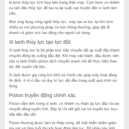
là bơm thủy lực tích hợp bên trong thân máy. Cụm bơm có nhiệm
vụ nén dầu thủy lực để tạo ra áp suất cao truyền đến xi lanh làm
việc.
Nhờ ứng dụng công nghệ thủy lực, máy tạo ra lực ép lớn hơn
nhiều so với phương pháp cơ học thông thường, giúp đột lỗ
nhanh và giảm sức lao động cho người sử dụng.
Xi lanh thủy lực tạo lực đột
Xi lanh thủy lực là bộ phận trực tiếp chuyển đổi áp suất dầu thành
chuyển động ép xuống đầu đột. Khi máy vận hành, dầu được nén
vào xi lanh khiến piston dịch chuyển mạnh mẽ để thực hiện thao
tác đột xuyên vật liệu.
Xi lanh được gia công kín khít và chính xác giúp máy hoạt động
ổn định, ít rò rỉ dầu và duy trì lực đột đều trong suốt quá trình sử
dụng.
Piston truyền động chính xác
Piston nằm bên trong xi lanh, có nhiệm vụ nhận áp lực dầu và tạo
chuyển động tuyến tính. Đây là chi tiết giữ vai trò truyền lực trực
tiếp đến đầu đột.
Piston thường được làm từ thép cứng, bề mặt nhẵn nhằm giảm
ma sát và tăng tuổi thọ khi hoạt động liên tục. Bộ phận này ảnh