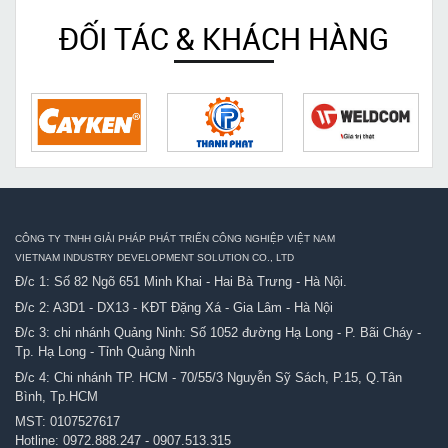
ĐỐI TÁC & KHÁCH HÀNG
CÔNG TY TNHH GIẢI PHÁP PHÁT TRIỂN CÔNG NGHIỆP VIỆT NAM
VIETNAM INDUSTRY DEVELOPMENT SOLUTION CO., LTD
Đ/c 1: Số 82 Ngõ 651 Minh Khai - Hai Bà Trưng - Hà Nội.
Đ/c 2: A3D1 - DX13 - KĐT Đặng Xá - Gia Lâm - Hà Nội
Đ/c 3: chi nhánh Quảng Ninh: Số 1052 đường Hạ Long - P. Bãi Cháy -
Tp. Hạ Long - Tỉnh Quảng Ninh
Đ/c 4: Chi nhánh TP. HCM - 70/55/3 Nguyễn Sỹ Sách, P.15, Q.Tân
Bình, Tp.HCM
MST: 0107527617
Hotline:
0972.888.247
-
0907.513.315