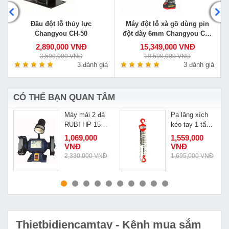
Đầu đột lỗ thủy lực
Máy đột lỗ xà gồ dùng pin
Changyou CH-50
đột dày 6mm Changyou CM-
620CZ
2,890,000 VNĐ
15,349,000 VNĐ
3,590,000 VNĐ
18,590,000 VNĐ
á
3 đánh giá
3 đánh giá
CÓ THỂ BẠN QUAN TÂM
t
Máy mài 2 đá
Pa lăng xích
RUBI HP-150X
kéo tay 1 tấn
có đèn
3m Nitto
1,069,000
1,559,000
10VP5-2
VNĐ
VNĐ
2,330,000 VNĐ
1,695,000 VNĐ
MUA NGAY
MUA NGAY
Thietbidiencamtay
- Kênh mua sắm