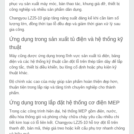
phục vụ sản xuất máy móc, bàn thao tác, khung giá đỡ, thiết bị
công nghiệp và nhiều sản phẩm dân dụng.
Changyou LZ25-10 giúp tăng năng suất đáng kể khi cần làm số
lượng lớn, đồng thời tạo lỗ đều đẹp và giảm thời gian xử lý sau
gia công.
Ứng dụng trong sản xuất tủ điện và hệ thống kỹ
thuật
Máy cũng được ứng dụng trong lĩnh vực sản xuất tủ điện, bảng
điện và các hệ thống kỹ thuật cần đột lỗ trên thép tấm dày để lắp
công tắc, thiết bị điều khiển, bu lông cố định hoặc phụ kiện kỹ
thuật khác.
Độ chính xác cao của máy giúp sản phẩm hoàn thiện đẹp hơn,
thuận tiện trong lắp ráp và tăng tính chuyên nghiệp cho thành
phẩm.
Ứng dụng trong lắp đặt hệ thống cơ điện MEP
Trong các công trình hiện đại, hệ thống MEP gồm điện, nước,
điều hòa thông gió và phòng cháy chữa cháy yêu cầu nhiều chi
tiết kim loại có lỗ liên kết. Changyou LZ25-10 hỗ trợ đột lỗ trên
thanh đỡ, bản mã, thép giá treo hoặc kết cấu phụ trợ nhanh chóng
và hiệu quả.