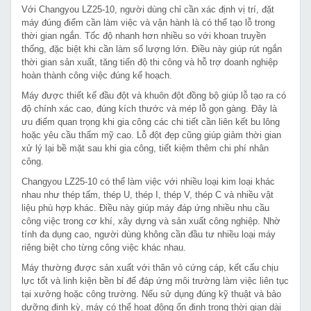
Với Changyou LZ25-10, người dùng chỉ cần xác định vị trí, đặt
máy đúng điểm cần làm việc và vận hành là có thể tạo lỗ trong
thời gian ngắn. Tốc độ nhanh hơn nhiều so với khoan truyền
thống, đặc biệt khi cần làm số lượng lớn. Điều này giúp rút ngắn
thời gian sản xuất, tăng tiến độ thi công và hỗ trợ doanh nghiệp
hoàn thành công việc đúng kế hoạch.
Máy được thiết kế đầu đột và khuôn đột đồng bộ giúp lỗ tạo ra có
độ chính xác cao, đúng kích thước và mép lỗ gọn gàng. Đây là
ưu điểm quan trọng khi gia công các chi tiết cần liên kết bu lông
hoặc yêu cầu thẩm mỹ cao. Lỗ đột đẹp cũng giúp giảm thời gian
xử lý lại bề mặt sau khi gia công, tiết kiệm thêm chi phí nhân
công.
Changyou LZ25-10 có thể làm việc với nhiều loại kim loại khác
nhau như thép tấm, thép U, thép I, thép V, thép C và nhiều vật
liệu phù hợp khác. Điều này giúp máy đáp ứng nhiều nhu cầu
công việc trong cơ khí, xây dựng và sản xuất công nghiệp. Nhờ
tính đa dụng cao, người dùng không cần đầu tư nhiều loại máy
riêng biệt cho từng công việc khác nhau.
Máy thường được sản xuất với thân vỏ cứng cáp, kết cấu chịu
lực tốt và linh kiện bền bỉ để đáp ứng môi trường làm việc liên tục
tại xưởng hoặc công trường. Nếu sử dụng đúng kỹ thuật và bảo
dưỡng định kỳ, máy có thể hoạt động ổn định trong thời gian dài