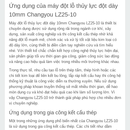
Ứng dụng của máy đột lỗ thủy lực đột dày
10mm Changyou LZ25-10
Máy đột lỗ thủy lực đột dày 10mm Changyou LZ25-10 là thiết bị
chuyên dụng được sử dụng rộng rãi trong ngành cơ khí, xây
dựng, sản xuất công nghiệp và thi công kết cấu thép nhờ khả
năng đột lỗ mạnh mẽ, chính xác và xử lý tốt vật liệu kim loại có
độ dày lớn, cùng thiết bị điền cầm tay nghiên cứu và tìm hiểu
nhé. Với thiết kế chắc chắn kết hợp công nghệ thủy lực hiện đại,
sản phẩm giúp tối ưu thời gian gia công, giảm công sức lao động
và nâng cao hiệu quả làm việc trong nhiều môi trường khác nhau.
Trong thực tế, nhu cầu tạo lỗ trên thép tấm, thép hình hoặc các
chi tiết kim loại để liên kết bu lông, lắp ráp kết cấu hay thi công hệ
thống kỹ thuật là công việc diễn ra thường xuyên. Nếu sử dụng
phương pháp khoan truyền thống sẽ mất nhiều thời gian, dễ hao
mòn dụng cụ và khó đạt hiệu quả cao khi làm số lượng lớn. Vì
vậy Changyou LZ25-10 trở thành giải pháp phù hợp cho nhiều đơn
vị chuyên nghiệp.
Ứng dụng trong gia công kết cấu thép
Một trong những ứng dụng phổ biến nhất của Changyou LZ25-10
là sử dụng trong gia công kết cấu thép. Các chi tiết như dầm