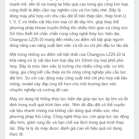
mạnh mẽ, bền bỉ và mang lại hiệu quả cao trong gia công kim loại,
cùng thiết bị điện cầm tay nghiên cứu và tìm hiểu nhé. Đây là
dòng máy phù hợp với nhu cầu đột lỗ trên thép tấm, thép hình U,
I, V, C và nhiều vật liệu kim loại có độ dày lớn, giúp thay thế
phương pháp khoan truyền thống tốn nhiều thời gian và công sức.
Sở hữu thiết kế chắc chắn cùng công nghệ thủy lực hiện đại,
Changyou LZ25-10 mang đến nhiều ưu điểm nổi bật giúp người
dùng nâng cao năng suất làm việc và tối ưu chi phí đầu tư lâu dài.
Một trong những ưu điểm nổi bật nhất của Changyou LZ25-10 là
khả năng xử lý vật liệu kim loại dày tới 10mm tùy loại phôi phù
hợp. Đây là mức làm việc lý tưởng cho nhiều công việc cơ khí
nặng, gia công kết cấu thép và thi công công nghiệp yêu cầu lực
đột lớn. So với các dòng máy công suất nhỏ chỉ phù hợp vật liệu
mỏng, model này đáp ứng tốt hơn cho môi trường làm việc
chuyên nghiệp và cường độ cao.
Máy sử dụng hệ thống thủy lực hiện đại giúp tạo lực ép lớn và ổn
định trong suốt quá trình làm việc. Nhờ đó đầu đột có thể xuyên
vật liệu nhanh chóng mà không cần dùng quá nhiều sức như
phương pháp thủ công. Công nghệ thủy lực còn giúp lực tác động
đều hơn, giảm rung lắc và hạn chế sai lệch trong quá trình thao
tác. Đây là lý do máy được đánh giá cao về hiệu quả sử dụng
thực tế.