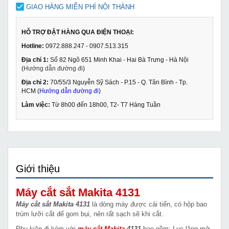
GIAO HÀNG MIỄN PHÍ NỘI THÀNH
HỖ TRỢ ĐẶT HÀNG QUA ĐIỆN THOẠI:
Hotline:
0972.888.247 - 0907.513.315
Địa chỉ 1:
Số 82 Ngõ 651 Minh Khai - Hai Bà Trưng - Hà Nội
(
Hướng dẫn đường đi
)
Địa chỉ 2:
70/55/3 Nguyễn Sỹ Sách - P.15 - Q. Tân Bình - Tp.
HCM (
Hướng dẫn đường đi
)
Làm việc:
Từ 8h00 đến 18h00, T2- T7 Hàng Tuần
Giới thiệu
Máy cắt sắt Makita 4131
Máy cắt sắt Makita 4131
là dòng máy được cải tiến, có hộp bao
trùm lưỡi cắt để gom bụi, nên rất sạch sẽ khi cắt.
Phụ kiện đi kèm với
máy cắt Makita
4131
bao gồm: Lục lăng mở