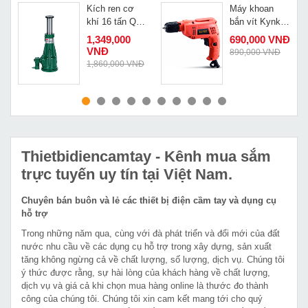
Kích ren cơ
Máy khoan
n
khí 16 tấn QL-
bắn vít Kynko
16T
J1Z-KD60-10
1,349,000
690,000 VNĐ
VNĐ
890,000 VNĐ
1,860,000 VNĐ
MUA NGAY
MUA NGAY
Thietbidiencamtay
- Kênh mua sắm
trực tuyến uy tín tại Việt Nam.
Chuyên bán buôn và lẻ các thiết bị điện cầm tay và dụng cụ
hỗ trợ
Trong những năm qua, cùng với đà phát triển và đổi mới của đất
nước nhu cầu về các dụng cụ hỗ trợ trong xây dựng, sản xuất
tăng không ngừng cả về chất lượng, số lượng, dịch vụ. Chúng tôi
ý thức được rằng, sự hài lòng của khách hàng về chất lượng,
dịch vụ và giá cả khi chọn mua hàng online là thước đo thành
công của chúng tôi. Chúng tôi xin cam kết mang tới cho quý