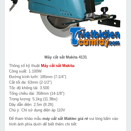
Máy cắt sắt Makita 4131
Thông số kỹ thuật
Máy cắt sắt Makita
:
Công suất: 1.100W
Đường kính lưỡi: 185mm (7-1/4″)
Cắt tối đa: 63mm (2-1/2″)
Tốc độ không tải: 3.500
Tổng chiều dài: 358mm (14-1/8″)
Trọng lượng: 5,1kg (11.3lbs)
Dây dẫn điện: 2,5m (8.2ft)
Chú ý: Chỉ sử dụng điện áp 110V
Để tham khảo mẫu
máy cắt sắt Maktec giá rẻ
vui lòng bấm vào
hình ảnh phía dưới để biết thêm chi tiết: