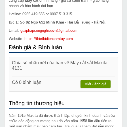
cung cấp
Máy cắt
chính hãng - giá cả cạnh tranh - giao hàng
nhanh và bảo hành dài hạn.
Hotline: 0965.419.555 or 0907.513.315
Đ/c 1: Số 82 Ngõ 651 Minh Khai - Hai Bà Trưng - Hà Nội.
Email:
giaiphapcongnghiepvn@gmail.com
Website:
https://thietbidiencamtay.com
Đánh giá & Bình luận
Chia sẻ nhận xét của bạn về Máy cắt sắt Makita
4131
Có 0 bình luận:
Viết đánh giá
Thông tin thương hiệu
Năm 1915 Makita đã được thành lập, chuyên kinh doanh và sửa
chữa các động cơ motor, sau đó vào năm 1958 lần đầu tiên ra
mắt sản phẩm máy bào cầm tay. Trải qua 50 năm đặt nền móng