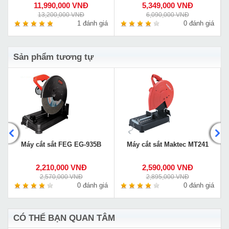
11,990,000 VNĐ
5,349,000 VNĐ
13,200,000 VNĐ
6,090,000 VNĐ
á
1 đánh giá
0 đánh giá
Sản phẩm tương tự
Máy cắt sắt FEG EG-935B
Máy cắt sắt Maktec MT241
2,210,000 VNĐ
2,590,000 VNĐ
2,570,000 VNĐ
2,895,000 VNĐ
á
0 đánh giá
0 đánh giá
CÓ THỂ BẠN QUAN TÂM