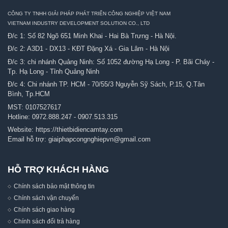
CÔNG TY TNHH GIẢI PHÁP PHÁT TRIỂN CÔNG NGHIỆP VIỆT NAM
VIETNAM INDUSTRY DEVELOPMENT SOLUTION CO., LTD
Đ/c 1: Số 82 Ngõ 651 Minh Khai - Hai Bà Trưng - Hà Nội.
Đ/c 2: A3D1 - DX13 - KĐT Đặng Xá - Gia Lâm - Hà Nội
Đ/c 3: chi nhánh Quảng Ninh: Số 1052 đường Hạ Long - P. Bãi Cháy -
Tp. Hạ Long - Tỉnh Quảng Ninh
Đ/c 4: Chi nhánh TP. HCM - 70/55/3 Nguyễn Sỹ Sách, P.15, Q.Tân
Bình, Tp.HCM
MST: 0107527617
Hotline:
0972.888.247
-
0907.513.315
Website:
https://thietbidiencamtay.com
Email hỗ trợ:
giaiphapcongnghiepvn@gmail.com
HỖ TRỢ KHÁCH HÀNG
Chính sách bảo mật thông tin
Chính sách vận chuyển
Chính sách giao hàng
Chính sách đổi trả hàng