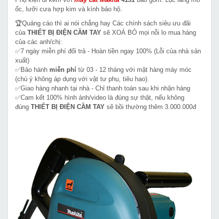
ốc, lưỡi cưa hợp kim và kính bảo hộ.
🏆Quảng cáo thì ai nói chẳng hay Các chính sách siêu ưu đãi
của
THIẾT BỊ ĐIỆN CẦM TAY
sẽ XOÁ BỎ mọi nỗi lo mua hàng
của các anh/chị:
✅7 ngày miễn phí đổi trả - Hoàn tiền ngay 100% (Lỗi của nhà sản
xuất)
✅Bảo hành
miễn phí
từ 03 - 12 tháng với mặt hàng máy móc
(chú ý không áp dụng với vật tư phụ, tiêu hao).
✅Giao hàng nhanh tại nhà - Chỉ thanh toán sau khi nhận hàng
✅Cam kết 100% hình ảnh/video là đúng sự thật, nếu không
đúng
THIẾT BỊ ĐIỆN CẦM TAY
sẽ bồi thường thêm 3.000.000đ