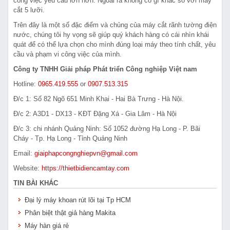
công việc yêu cầu lớn hơn. Ngoài ra không có gì khác so với máy
cắt 5 lưỡi.
Trên đây là một số đặc điểm và chủng của máy cắt rãnh tường điện
nước, chúng tôi hy vọng sẽ giúp quý khách hàng có cái nhìn khái
quát để có thể lựa chọn cho mình đúng loại máy theo tính chất, yêu
cầu và phạm vi công việc của mình.
Công ty TNHH Giải pháp Phát triển Công nghiệp Việt nam
Hotline:
0965.419.555
or
0907.513.315
Đ/c 1: Số 82 Ngõ 651 Minh Khai - Hai Bà Trưng - Hà Nội.
Đ/c 2: A3D1 - DX13 - KĐT Đặng Xá - Gia Lâm - Hà Nội
Đ/c 3: chi nhánh Quảng Ninh: Số 1052 đường Hạ Long - P. Bãi
Cháy - Tp. Hạ Long - Tỉnh Quảng Ninh
Email:
giaiphapcongnghiepvn@gmail.com
Website:
https://thietbidiencamtay.com
TIN BÀI KHÁC
Đại lý máy khoan rút lõi tại Tp HCM
Phân biệt thật giả hàng Makita
Máy hàn giá rẻ