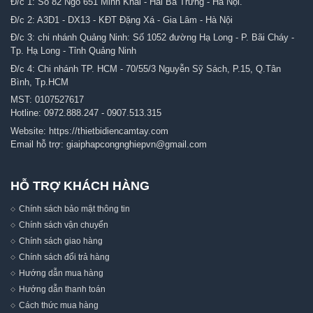
Đ/c 1: Số 82 Ngõ 651 Minh Khai - Hai Bà Trưng - Hà Nội.
Đ/c 2: A3D1 - DX13 - KĐT Đặng Xá - Gia Lâm - Hà Nội
Đ/c 3: chi nhánh Quảng Ninh: Số 1052 đường Hạ Long - P. Bãi Cháy -
Tp. Hạ Long - Tỉnh Quảng Ninh
Đ/c 4: Chi nhánh TP. HCM - 70/55/3 Nguyễn Sỹ Sách, P.15, Q.Tân
Bình, Tp.HCM
MST: 0107527617
Hotline:
0972.888.247
-
0907.513.315
Website:
https://thietbidiencamtay.com
Email hỗ trợ:
giaiphapcongnghiepvn@gmail.com
HỖ TRỢ KHÁCH HÀNG
Chính sách bảo mật thông tin
Chính sách vận chuyển
Chính sách giao hàng
Chính sách đổi trả hàng
Hướng dẫn mua hàng
Hướng dẫn thanh toán
Cách thức mua hàng