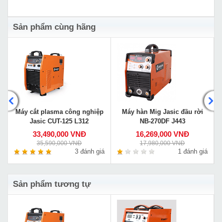
Sản phẩm cùng hãng
Máy cắt plasma công nghiệp
Máy hàn Mig Jasic đầu rời
Jasic CUT-125 L312
NB-270DF J443
33,490,000 VNĐ
16,269,000 VNĐ
35,590,000 VNĐ
17,980,000 VNĐ
á
3 đánh giá
1 đánh giá
Sản phẩm tương tự