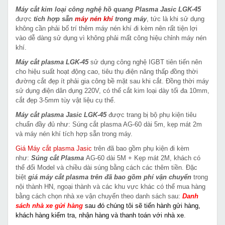
Máy cắt kim loại công nghệ hồ quang Plasma Jasic LGK-45
được
tích hợp sẵn
máy nén khí
trong máy
, tức là khi sử dụng
không cần phải bố trí thêm máy nén khí đi kèm nên rất tiện lợi
vào dễ dàng sử dụng vì không phải mất công hiệu chỉnh máy nén
khí.
Máy cắt plasma LGK-45
sử dụng công nghệ IGBT tiên tiến nên
cho hiệu suất hoạt động cao, tiêu thụ điện năng thấp đồng thời
đường cắt đẹp ít phải gia công bề mặt sau khi cắt. Đồng thời máy
sử dụng điện dân dụng 220V, có thể cắt kim loại dày tối đa 10mm,
cắt đẹp 3-5mm tùy vật liệu cụ thể.
Máy cắt plasma Jasic LGK-45
được trang bị bộ phụ kiện tiêu
chuẩn đầy đủ như: Súng cắt plasma AG-60 dài 5m, kẹp mát 2m
và máy nén khí tích hợp sẵn trong máy.
Giá Máy cắt plasma Jasic
trên đã bao gồm phụ kiện đi kèm
như:
Súng cắt Plasma
AG-60 dài 5M + Kẹp mát 2M, khách có
thể đổi Model và chiều dài súng bằng cách các thêm tiền. Đặc
biệt
giá máy cắt plasma trên
đã bao gồm phí vận chuyển
trong
nội thành HN, ngoại thành và các khu vực khác
có thể mua hàng
bằng cách chọn nhà xe vận chuyển theo danh sách sau:
Danh
sách nhà xe gửi hàng
sau đó chúng tôi sẽ tiến hành gửi hàng,
khách hàng kiểm tra, nhận hàng và thanh toán với nhà xe
.