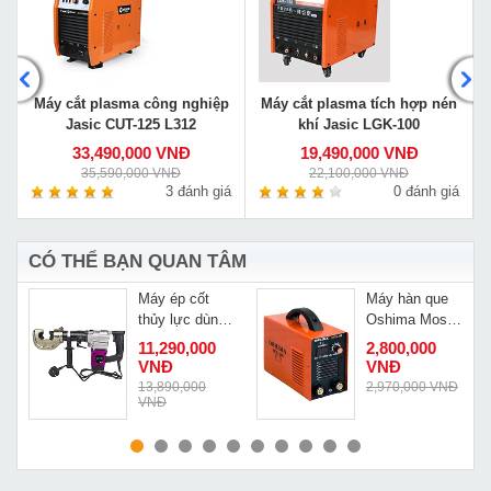
0
Máy cắt plasma công nghiệp
Máy cắt plasma tích hợp nén
Jasic CUT-125 L312
khí Jasic LGK-100
33,490,000 VNĐ
19,490,000 VNĐ
35,590,000 VNĐ
22,100,000 VNĐ
á
3 đánh giá
0 đánh giá
CÓ THỂ BẠN QUAN TÂM
Máy ép cốt
Máy hàn que
thủy lực dùng
Oshima Mos
điện Changyou
200
11,290,000
2,800,000
LZ-400C
VNĐ
VNĐ
13,890,000
2,970,000 VNĐ
VNĐ
MUA NGAY
MUA NGAY