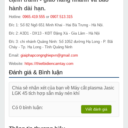
hành dài hạn.
Hotline:
0965.419.555
or
0907.513.315
Đ/c 1: Số 82 Ngõ 651 Minh Khai - Hai Bà Trưng - Hà Nội.
Đ/c 2: A3D1 - DX13 - KĐT Đặng Xá - Gia Lâm - Hà Nội
Đ/c 3: chi nhánh Quảng Ninh: Số 1052 đường Hạ Long - P. Bãi
Cháy - Tp. Hạ Long - Tỉnh Quảng Ninh
Email:
giaiphapcongnghiepvn@gmail.com
Website:
https://thietbidiencamtay.com
Đánh giá & Bình luận
Chia sẻ nhận xét của bạn về Máy cắt plasma Jasic
LGK 45 tích hợp sẵn máy nén khí
Có 0 bình luận:
Viết đánh giá