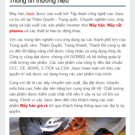
Thông tin thương hiệu
Máy hàn
Jasic
được sản xuất bởi Tập đoàn công nghệ cao Jasic
có trụ sở tại Thâm Quyến - Trung quốc, Chuyên nghiên cứu, ứng
dụng và sản xuất các sản phẩm Inverter như
Máy hàn
,
Máy cắt
plasma
và các thiết bị hàn tự động khác.
Với các trung tâm nghiên cứu ứng dụng tại các thành phố lớn của
Trung quốc như: Thâm Quyến, Trùng Khánh, Thành Đô công ty đã
có đến 60 bằng sáng chế được công nhận và ứng dụng rộng rãi.
Công ty cũng đạt được chứng chỉ ISO9001 về hệ thống quản lý
chất lượng sản phẩm. Các sản phẩm của công ty đều đạt chuẩn
CCC, CE, ROHS, C-TICK và CSA. Jasic hoàn toàn sở hữu các
quyền trí tuệ được sử dụng trong các sản phẩm của mình.
Cùng với đó là các dây chuyền sản xuất, lắp đặt được chuyên
môn hóa cao, hiện đại nên năng lực cung ứng rất tốt. Chất lượng
sản phẩm được kiểm soát chặt chẽ nên ít xảy ra sự cố khi sử
dụng. Chính vì vậy Jasic đem đến cho khách hàng các sản
phẩm
Máy hàn giá rẻ
tới quý khách hàng thông qua các đại lý ủy
quyền.