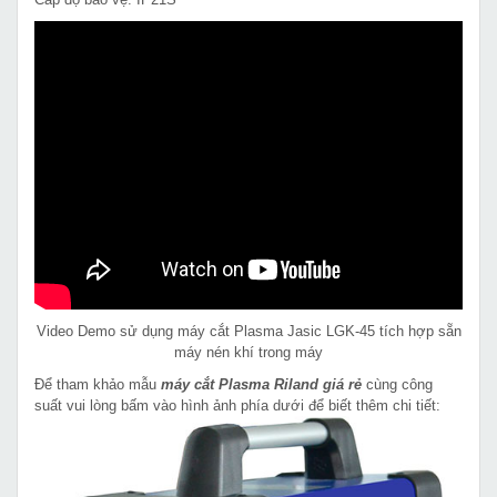
Video Demo sử dụng máy cắt Plasma Jasic LGK-45 tích hợp sẵn
máy nén khí trong máy
Để tham khảo mẫu
máy cắt Plasma Riland giá rẻ
cùng công
suất vui lòng bấm vào hình ảnh phía dưới để biết thêm chi tiết: