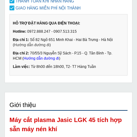
THANH TOÁN KHI NHẬN HÀNG
GIAO HÀNG MIỄN PHÍ NỘI THÀNH
HỖ TRỢ ĐẶT HÀNG QUA ĐIỆN THOẠI:
Hotline:
0972.888.247 - 0907.513.315
Địa chỉ 1:
Số 82 Ngõ 651 Minh Khai - Hai Bà Trưng - Hà Nội
(
Hướng dẫn đường đi
)
Địa chỉ 2:
70/55/3 Nguyễn Sỹ Sách - P.15 - Q. Tân Bình - Tp.
HCM (
Hướng dẫn đường đi
)
Làm việc:
Từ 8h00 đến 18h00, T2- T7 Hàng Tuần
Giới thiệu
Máy cắt plasma Jasic LGK 45 tích hợp
sẵn máy nén khí