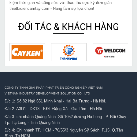
kiệm thời gian và công sức với thao tác cực kỳ đơn giản.
thietbidiencamtay.com - Nâng tầm sự lựa chọn!
ĐỐI TÁC & KHÁCH HÀNG
CÔNG TY TNHH GIẢI PHÁP PHÁT TRIỂN CÔNG NGHIỆP VIỆT NAM
VIETNAM INDUSTRY DEVELOPMENT SOLUTION CO., LTD
Đ/c 1: Số 82 Ngõ 651 Minh Khai - Hai Bà Trưng - Hà Nội.
Đ/c 2: A3D1 - DX13 - KĐT Đặng Xá - Gia Lâm - Hà Nội
Đ/c 3: chi nhánh Quảng Ninh: Số 1052 đường Hạ Long - P. Bãi Cháy -
Tp. Hạ Long - Tỉnh Quảng Ninh
Đ/c 4: Chi nhánh TP. HCM - 70/55/3 Nguyễn Sỹ Sách, P.15, Q.Tân
Bình, Tp.HCM