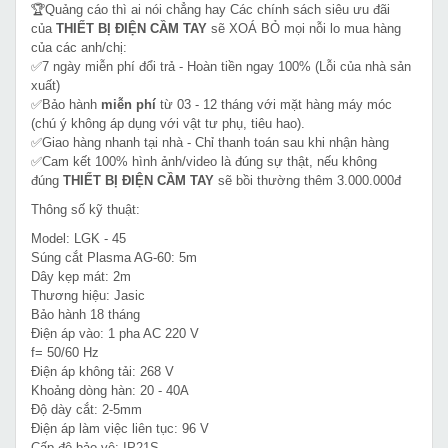
🏆Quảng cáo thì ai nói chẳng hay Các chính sách siêu ưu đãi
của
THIẾT BỊ ĐIỆN CẦM TAY
sẽ XOÁ BỎ mọi nỗi lo mua hàng
của các anh/chị:
✅7 ngày miễn phí đổi trả - Hoàn tiền ngay 100% (Lỗi của nhà sản
xuất)
✅Bảo hành
miễn phí
từ 03 - 12 tháng với mặt hàng máy móc
(chú ý không áp dụng với vật tư phụ, tiêu hao).
✅Giao hàng nhanh tại nhà - Chỉ thanh toán sau khi nhận hàng
✅Cam kết 100% hình ảnh/video là đúng sự thật, nếu không
đúng
THIẾT BỊ ĐIỆN CẦM TAY
sẽ bồi thường thêm 3.000.000đ
Thông số kỹ thuật:
Model: LGK - 45
Súng cắt Plasma AG-60: 5m
Dây kẹp mát: 2m
Thương hiệu: Jasic
Bảo hành 18 tháng
Điện áp vào: 1 pha AC 220 V
f= 50/60 Hz
Điện áp không tải: 268 V
Khoảng dòng hàn: 20 - 40A
Độ dày cắt: 2-5mm
Điện áp làm việc liên tục: 96 V
Cấp độ bảo vệ: IP21S