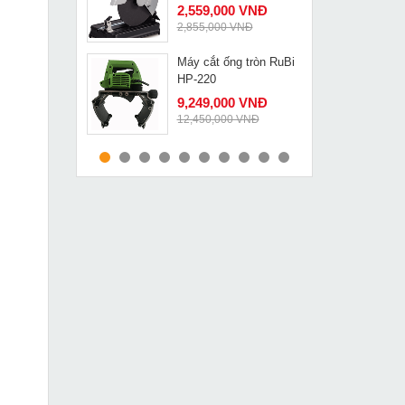
2,559,000 VNĐ
2,855,000 VNĐ
Máy cắt ống tròn RuBi
MUA NGAY
HP-220
9,249,000 VNĐ
12,450,000 VNĐ
Máy phun sơn cao cấp
MUA NGAY
Quaiyou QY 99A
8,190,000 VNĐ
10,920,000 VNĐ
Máy bắn cốt laser 5 tia
MUA NGAY
xanh Alien G7
2,349,000 VNĐ
3,090,000 VNĐ
Máy đánh bóng Makita
MUA NGAY
9237C
4,949,000 VNĐ
6,050,000 VNĐ