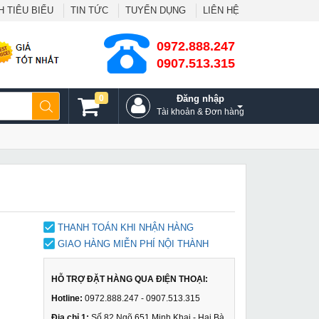
 TIÊU BIỂU
TIN TỨC
TUYỂN DỤNG
LIÊN HỆ
0972.888.247
0907.513.315
0
Đăng nhập
Tài khoản & Đơn hàng
THANH TOÁN KHI NHẬN HÀNG
GIAO HÀNG MIỄN PHÍ NỘI THÀNH
HỖ TRỢ ĐẶT HÀNG QUA ĐIỆN THOẠI:
Hotline:
0972.888.247 - 0907.513.315
Địa chỉ 1:
Số 82 Ngõ 651 Minh Khai - Hai Bà