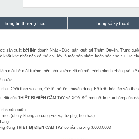
Thông tin thương hiệu
Thông số kỹ thuật
c sản xuất bởi liên doanh Nhật - Đức, sản xuất tại Thâm Quyến, Trung quố
và khắt khe nhất nên có thể coi đây là một sản phẩm hoàn hảo cho sự lựa ch
 làm mới bề mặt tường, nền nhà xưởng đã cũ một cách nhanh chóng và hiệu
cả nước.
 như: Chổi than sơ cua, Cờ lê mở ốc chuyên dụng, Bộ lưỡi bào lắp sẵn the
ưu đãi của
THIẾT BỊ ĐIỆN CẦM TAY
sẽ XOÁ BỎ mọi nỗi lo mua hàng của cá
 nhà sản xuất)
 móc (chú ý không áp dụng với vật tư phụ, tiêu hao).
 hàng
hông đúng
THIẾT BỊ ĐIỆN CẦM TAY
sẽ bồi thường 3.000.000đ