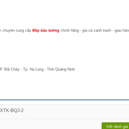
am chuyên cung cấp
Máy bào tường
chính hãng - giá cả cạnh tranh - giao hà
.
P. Bãi Cháy - Tp. Hạ Long - Tỉnh Quảng Ninh
g XTK-BQJ-2
Viết đánh giá