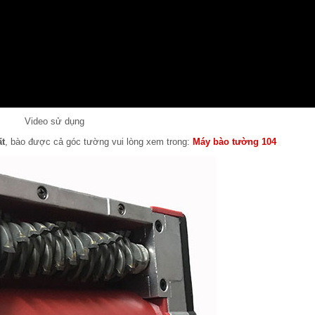
Video sử dụng
ất
, bào được cả góc tường vui lòng xem trong:
Máy bào tường 104