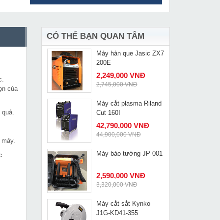
Máy mài khuôn
MUA NGAY
Dongcheng DS25
599,000 VNĐ
1,005,000 VNĐ
CÓ THỂ BẠN QUAN TÂM
Máy hàn que Jasic ZX7
MUA NGAY
200E
2,249,000 VNĐ
c.
2,745,000 VNĐ
ọn của
Máy cắt plasma Riland
MUA NGAY
 quả.
Cut 160I
42,790,000 VNĐ
44,900,000 VNĐ
o máy.
Máy bào tường JP 001
c
MUA NGAY
2,590,000 VNĐ
3,320,000 VNĐ
Máy cắt sắt Kynko
MUA NGAY
J1G-KD41-355