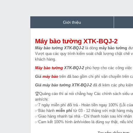
Giới thiệu
Máy bào tường XTK-BQJ-2
Máy bào tường XTK-BQJ-2
là dòng
máy bào tường
đượ
Vượt qua các quy trình kiểm soát chất lượng chặt chẽ 
khách hàng.
Máy bào tường
XTK-BQJ-2
phù hợp cho các công việc
Giá
máy bào
trên đã bao gồm chi phí vận chuyển trên 
Giá máy bào tường XTK-BQJ-2
đã đi kèm các phụ kiện
🏆Quảng cáo thì ai nói chẳng hay Các chính sách siêu 
anh/chị:
✅7 ngày miễn phí đổi trả - Hoàn tiền ngay 100% (Lỗi của
✅Bảo hành
miễn phí
từ 03 - 12 tháng với mặt hàng máy
✅Giao hàng nhanh tại nhà - Chỉ thanh toán sau khi nhận
✅Cam kết 100% hình ảnh/video là đúng sự thật, nếu k