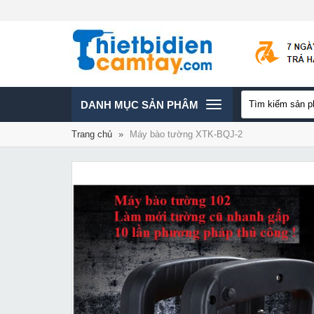
TOGGLE
DANH MỤC SẢN PHÂM
Trang chủ
»
Máy bào tường XTK-BQJ-2
NAVIGATION