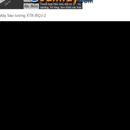
Máy bào tường XTK-BQJ-2