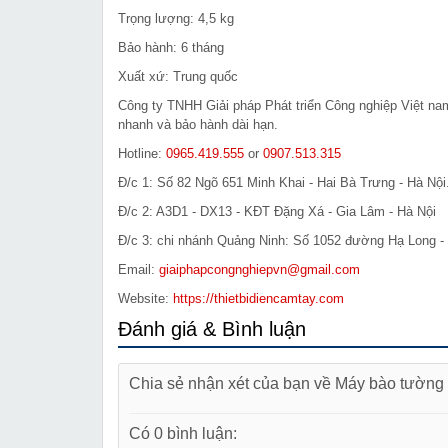
Trọng lượng: 4,5 kg
Bảo hành: 6 tháng
Xuất xứ: Trung quốc
Công ty TNHH Giải pháp Phát triển Công nghiệp Việt n
nhanh và bảo hành dài hạn.
Hotline:
0965.419.555
or
0907.513.315
Đ/c 1: Số 82 Ngõ 651 Minh Khai - Hai Bà Trưng - Hà Nội
Đ/c 2: A3D1 - DX13 - KĐT Đặng Xá - Gia Lâm - Hà Nội
Đ/c 3: chi nhánh Quảng Ninh: Số 1052 đường Hạ Long - 
Email:
giaiphapcongnghiepvn@gmail.com
Website:
https://thietbidiencamtay.com
Đánh giá & Bình luận
Chia sẻ nhận xét của bạn về Máy bào tườn
Có 0 bình luận: