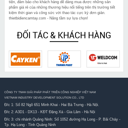
tiện, đảm bảo cho khách hàng dễ dàng mua được những sản
phẩm giá rẻ của những thương hiệu nổi tiếng trên thị trường tiết
kiệm thời gian và công sức với thao tác cực kỳ đơn giản.
thietbidiencamtay.com - Nâng tầm sự lựa chọn!
ĐỐI TÁC & KHÁCH HÀNG
CÔNG TY TNHH GIẢI PHÁP PHÁT TRIỂN CÔNG NGHIỆP VIỆT NAM
VIETNAM INDUSTRY DEVELOPMENT SOLUTION CO., LTD
Đ/c 1: Số 82 Ngõ 651 Minh Khai - Hai Bà Trưng - Hà Nội.
Đ/c 2: A3D1 - DX13 - KĐT Đặng Xá - Gia Lâm - Hà Nội
Đ/c 3: chi nhánh Quảng Ninh: Số 1052 đường Hạ Long - P. Bãi Cháy -
Tp. Hạ Long - Tỉnh Quảng Ninh