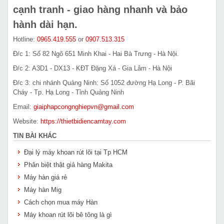
cạnh tranh - giao hàng nhanh và bảo
hành dài hạn.
Hotline:
0965.419.555
or
0907.513.315
Đ/c 1: Số 82 Ngõ 651 Minh Khai - Hai Bà Trưng - Hà Nội.
Đ/c 2: A3D1 - DX13 - KĐT Đặng Xá - Gia Lâm - Hà Nội
Đ/c 3: chi nhánh Quảng Ninh: Số 1052 đường Hạ Long - P. Bãi
Cháy - Tp. Hạ Long - Tỉnh Quảng Ninh
Email:
giaiphapcongnghiepvn@gmail.com
Website:
https://thietbidiencamtay.com
TIN BÀI KHÁC
Đại lý máy khoan rút lõi tại Tp HCM
Phân biệt thật giả hàng Makita
Máy hàn giá rẻ
Máy hàn Mig
Cách chọn mua máy Hàn
Máy khoan rút lõi bê tông là gì