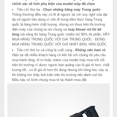
chính xác về linh phụ kiện của model máy đã chọn
.
Tiêu chí thứ ba -
Chọn những hãng máy Trung quốc
:
Thông thường điều này có lẽ đi ngược lại với suy nghĩ của đại
đa số người tiêu dùng vì vốn dĩ trong tiềm thức hàng Trung
quốc là hàng kém chất lượng, nhưng xin thưa trên thị trường
điện máy của chúng ta nói chung và
máy khoan rút lõi bê
tông
nói riêng thì hàng Trung quốc chiếm tới 90% thị phần, HÃY
MUA HÀNG TRUNG QUỐC VỚI GIÁ TRUNG QUỐC - ĐỪNG
MUA HÀNG TRUNG QUỐC VỚI GIÁ NHẬT BẢN, HÀN QUỐC.
Tiêu chí thứ tư và cũng là cuối cùng -
Không nên ham rẻ
:
Hiện tại rất nhiều khách hàng có liên hệ với chúng tôi yêu cầu
mua bánh răng, rô to hoặc stator của model máy mua trôi nổi
trên thị trường vì được người bán quảng cáo là giá rẻ hơn, chất
lượng tốt...có lẽ giá rẻ hơn thì đúng nhưng khi hỏng hóc xảy ra
thì không tìm thấy linh kiện trên thị trường nên đành vứt bỏ.
Điều này vô hình chung mua rẻ lại thành mua đắt.