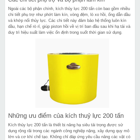
Ngoài các bộ phận chính, kích thủy lực 200 tấn còn bao gồm nhiều
chi tiết phụ trợ như phớt làm kín, vòng đệm, lò xo hồi, ống dẫn dầu
và khớp nối thủy lực. Các chi tiết này đảm bảo hệ thống luôn kín
dầu, hạn chế rò rỉ, giúp piston hồi về vị trí ban đầu sau khi hạ tải và
duy trì hiệu suất làm việc ổn định trong suốt thời gian sử dụng.
Những ưu điểm của kích thuỷ lực 200 tấn
Kích thủy lực 200 tấn là thiết bị nâng hạ siêu tải trọng được sử
dụng rộng rãi trong các ngành công nghiệp nặng, xây dựng quy mô
lớn và cơ khí chế tạo. Không chỉ đáp ứng yêu cầu nâng các vật có