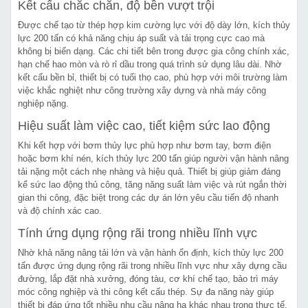
Kết cấu chắc chắn, độ bền vượt trội
Được chế tạo từ thép hợp kim cường lực với độ dày lớn, kích thủy
lực 200 tấn có khả năng chịu áp suất và tải trọng cực cao mà
không bị biến dạng. Các chi tiết bên trong được gia công chính xác,
hạn chế hao mòn và rò rỉ dầu trong quá trình sử dụng lâu dài. Nhờ
kết cấu bền bỉ, thiết bị có tuổi thọ cao, phù hợp với môi trường làm
việc khắc nghiệt như công trường xây dựng và nhà máy công
nghiệp nặng.
Hiệu suất làm việc cao, tiết kiệm sức lao động
Khi kết hợp với bơm thủy lực phù hợp như bơm tay, bơm điện
hoặc bơm khí nén, kích thủy lực 200 tấn giúp người vận hành nâng
tải nặng một cách nhẹ nhàng và hiệu quả. Thiết bị giúp giảm đáng
kể sức lao động thủ công, tăng năng suất làm việc và rút ngắn thời
gian thi công, đặc biệt trong các dự án lớn yêu cầu tiến độ nhanh
và độ chính xác cao.
Tính ứng dụng rộng rãi trong nhiều lĩnh vực
Nhờ khả năng nâng tải lớn và vận hành ổn định, kích thủy lực 200
tấn được ứng dụng rộng rãi trong nhiều lĩnh vực như xây dựng cầu
đường, lắp đặt nhà xưởng, đóng tàu, cơ khí chế tạo, bảo trì máy
móc công nghiệp và thi công kết cấu thép. Sự đa năng này giúp
thiết bị đáp ứng tốt nhiều nhu cầu nâng hạ khác nhau trong thực tế.