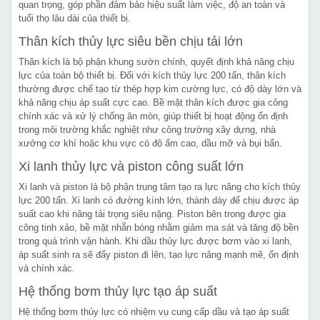
quan trọng, góp phần đảm bảo hiệu suất làm việc, độ an toàn và
tuổi thọ lâu dài của thiết bị.
Thân kích thủy lực siêu bền chịu tải lớn
Thân kích là bộ phận khung sườn chính, quyết định khả năng chịu
lực của toàn bộ thiết bị. Đối với kích thủy lực 200 tấn, thân kích
thường được chế tạo từ thép hợp kim cường lực, có độ dày lớn và
khả năng chịu áp suất cực cao. Bề mặt thân kích được gia công
chính xác và xử lý chống ăn mòn, giúp thiết bị hoạt động ổn định
trong môi trường khắc nghiệt như công trường xây dựng, nhà
xưởng cơ khí hoặc khu vực có độ ẩm cao, dầu mỡ và bụi bẩn.
Xi lanh thủy lực và piston công suất lớn
Xi lanh và piston là bộ phận trung tâm tạo ra lực nâng cho kích thủy
lực 200 tấn. Xi lanh có đường kính lớn, thành dày để chịu được áp
suất cao khi nâng tải trọng siêu nặng. Piston bên trong được gia
công tinh xảo, bề mặt nhẵn bóng nhằm giảm ma sát và tăng độ bền
trong quá trình vận hành. Khi dầu thủy lực được bơm vào xi lanh,
áp suất sinh ra sẽ đẩy piston đi lên, tạo lực nâng mạnh mẽ, ổn định
và chính xác.
Hệ thống bơm thủy lực tạo áp suất
Hệ thống bơm thủy lực có nhiệm vụ cung cấp dầu và tạo áp suất