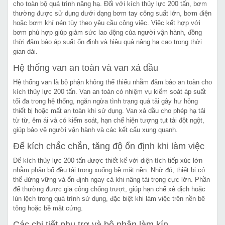
cho toàn bộ quá trình nâng hạ. Đối với kích thủy lực 200 tấn, bơm
thường được sử dụng dưới dạng bơm tay công suất lớn, bơm điện
hoặc bơm khí nén tùy theo yêu cầu công việc. Việc kết hợp với
bơm phù hợp giúp giảm sức lao động của người vận hành, đồng
thời đảm bảo áp suất ổn định và hiệu quả nâng hạ cao trong thời
gian dài.
Hệ thống van an toàn và van xả dầu
Hệ thống van là bộ phận không thể thiếu nhằm đảm bảo an toàn cho
kích thủy lực 200 tấn. Van an toàn có nhiệm vụ kiểm soát áp suất
tối đa trong hệ thống, ngăn ngừa tình trạng quá tải gây hư hỏng
thiết bị hoặc mất an toàn khi sử dụng. Van xả dầu cho phép hạ tải
từ từ, êm ái và có kiểm soát, hạn chế hiện tượng tụt tải đột ngột,
giúp bảo vệ người vận hành và các kết cấu xung quanh.
Đế kích chắc chắn, tăng độ ổn định khi làm việc
Đế kích thủy lực 200 tấn được thiết kế với diện tích tiếp xúc lớn
nhằm phân bố đều tải trọng xuống bề mặt nền. Nhờ đó, thiết bị có
thể đứng vững và ổn định ngay cả khi nâng tải trọng cực lớn. Phần
đế thường được gia công chống trượt, giúp hạn chế xê dịch hoặc
lún lệch trong quá trình sử dụng, đặc biệt khi làm việc trên nền bê
tông hoặc bề mặt cứng.
Các chi tiết phụ trợ và bộ phận làm kín