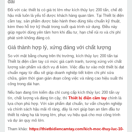
dài
Đối với các thiết bị có giá trị lớn như kích thủy lực 200 tấn, chế độ
hậu mãi luôn là yếu tố được khách hàng quan tâm. Tại Thiết bị điện
cầm tay, sản phẩm được bảo hành theo đúng tiêu chuẩn kỹ thuật,
kèm theo hỗ trợ kỹ thuật trong suốt quá trình sử dụng. Điều này
giúp người dùng yên tâm hơn khi đầu tư, hạn chế rủi ro và chi phí
phát sinh không đáng có.
Giá thành hợp lý, xứng đáng với chất lượng
So với mặt bằng chung trên thị trường, kích thủy lực 200 tấn tại
Thiết bị điện cầm tay có mức giá cạnh tranh, tương xứng với chất
lượng sản phẩm và dịch vụ đi kèm. Việc đầu tư vào một thiết bị đạt
chuẩn ngay từ đầu sẽ giúp doanh nghiệp tiết kiệm chi phí sửa
chữa, giảm thời gian gián đoạn công việc và nâng cao hiệu suất thi
công trong dài hạn.
Nếu bạn đang tìm kiếm địa chỉ cung cấp kích thủy lực 200 tấn uy
tín, chất lượng và đáng tin cậy, thì
Thiết bị điện cầm tay
chính là
lựa chọn phù hợp. Với sản phẩm đạt chuẩn, tư vấn chuyên nghiệp
và chính sách hậu mãi rõ ràng, đây là nơi giúp bạn an tâm đầu tư
thiết bị nâng hạ tải trọng lớn, phục vụ hiệu quả cho mọi công trình
và dự án quy mô lớn.
Tham khảo:
https://thietbidiencamtay.com/kich-moc-thuy-luc-10-