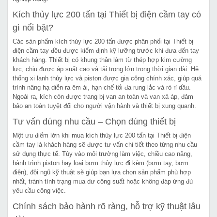
Kích thủy lực 200 tấn tại Thiết bị điện cầm tay có
gì nổi bật?
Các sản phẩm kích thủy lực 200 tấn được phân phối tại Thiết bị
điện cầm tay đều được kiểm định kỹ lưỡng trước khi đưa đến tay
khách hàng. Thiết bị có khung thân làm từ thép hợp kim cường
lực, chịu được áp suất cao và tải trọng lớn trong thời gian dài. Hệ
thống xi lanh thủy lực và piston được gia công chính xác, giúp quá
trình nâng hạ diễn ra êm ái, hạn chế tối đa rung lắc và rò rỉ dầu.
Ngoài ra, kích còn được trang bị van an toàn và van xả áp, đảm
bảo an toàn tuyệt đối cho người vận hành và thiết bị xung quanh.
Tư vấn đúng nhu cầu – Chọn đúng thiết bị
Một ưu điểm lớn khi mua kích thủy lực 200 tấn tại Thiết bị điện
cầm tay là khách hàng sẽ được tư vấn chi tiết theo từng nhu cầu
sử dụng thực tế. Tùy vào môi trường làm việc, chiều cao nâng,
hành trình piston hay loại bơm thủy lực đi kèm (bơm tay, bơm
điện), đội ngũ kỹ thuật sẽ giúp bạn lựa chọn sản phẩm phù hợp
nhất, tránh tình trạng mua dư công suất hoặc không đáp ứng đủ
yêu cầu công việc.
Chính sách bảo hành rõ ràng, hỗ trợ kỹ thuật lâu