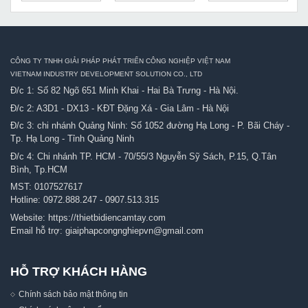
CÔNG TY TNHH GIẢI PHÁP PHÁT TRIỂN CÔNG NGHIỆP VIỆT NAM
VIETNAM INDUSTRY DEVELOPMENT SOLUTION CO., LTD
Đ/c 1: Số 82 Ngõ 651 Minh Khai - Hai Bà Trưng - Hà Nội.
Đ/c 2: A3D1 - DX13 - KĐT Đặng Xá - Gia Lâm - Hà Nội
Đ/c 3: chi nhánh Quảng Ninh: Số 1052 đường Hạ Long - P. Bãi Cháy -
Tp. Hạ Long - Tỉnh Quảng Ninh
Đ/c 4: Chi nhánh TP. HCM - 70/55/3 Nguyễn Sỹ Sách, P.15, Q.Tân
Bình, Tp.HCM
MST: 0107527617
Hotline:
0972.888.247
-
0907.513.315
Website:
https://thietbidiencamtay.com
Email hỗ trợ:
giaiphapcongnghiepvn@gmail.com
HỖ TRỢ KHÁCH HÀNG
Chính sách bảo mật thông tin