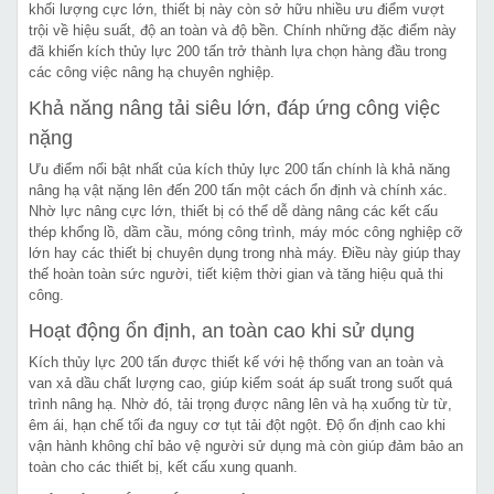
khối lượng cực lớn, thiết bị này còn sở hữu nhiều ưu điểm vượt
trội về hiệu suất, độ an toàn và độ bền. Chính những đặc điểm này
đã khiến kích thủy lực 200 tấn trở thành lựa chọn hàng đầu trong
các công việc nâng hạ chuyên nghiệp.
Khả năng nâng tải siêu lớn, đáp ứng công việc
nặng
Ưu điểm nổi bật nhất của kích thủy lực 200 tấn chính là khả năng
nâng hạ vật nặng lên đến 200 tấn một cách ổn định và chính xác.
Nhờ lực nâng cực lớn, thiết bị có thể dễ dàng nâng các kết cấu
thép khổng lồ, dầm cầu, móng công trình, máy móc công nghiệp cỡ
lớn hay các thiết bị chuyên dụng trong nhà máy. Điều này giúp thay
thế hoàn toàn sức người, tiết kiệm thời gian và tăng hiệu quả thi
công.
Hoạt động ổn định, an toàn cao khi sử dụng
Kích thủy lực 200 tấn được thiết kế với hệ thống van an toàn và
van xả dầu chất lượng cao, giúp kiểm soát áp suất trong suốt quá
trình nâng hạ. Nhờ đó, tải trọng được nâng lên và hạ xuống từ từ,
êm ái, hạn chế tối đa nguy cơ tụt tải đột ngột. Độ ổn định cao khi
vận hành không chỉ bảo vệ người sử dụng mà còn giúp đảm bảo an
toàn cho các thiết bị, kết cấu xung quanh.