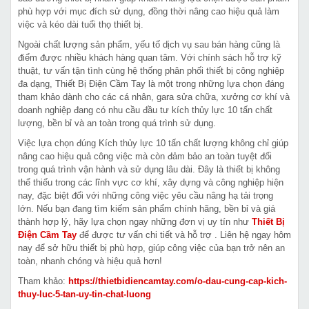
phù hợp với mục đích sử dụng, đồng thời nâng cao hiệu quả làm
việc và kéo dài tuổi thọ thiết bị.
Ngoài chất lượng sản phẩm, yếu tố dịch vụ sau bán hàng cũng là
điểm được nhiều khách hàng quan tâm. Với chính sách hỗ trợ kỹ
thuật, tư vấn tận tình cùng hệ thống phân phối thiết bị công nghiệp
đa dạng, Thiết Bị Điện Cầm Tay là một trong những lựa chọn đáng
tham khảo dành cho các cá nhân, gara sửa chữa, xưởng cơ khí và
doanh nghiệp đang có nhu cầu đầu tư kích thủy lực 10 tấn chất
lượng, bền bỉ và an toàn trong quá trình sử dụng.
Việc lựa chọn đúng Kích thủy lực 10 tấn chất lượng không chỉ giúp
nâng cao hiệu quả công việc mà còn đảm bảo an toàn tuyệt đối
trong quá trình vận hành và sử dụng lâu dài. Đây là thiết bị không
thể thiếu trong các lĩnh vực cơ khí, xây dựng và công nghiệp hiện
nay, đặc biệt đối với những công việc yêu cầu nâng hạ tải trọng
lớn. Nếu bạn đang tìm kiếm sản phẩm chính hãng, bền bỉ và giá
thành hợp lý, hãy lựa chọn ngay những đơn vị uy tín như
Thiết Bị
Điện Cầm Tay
để được tư vấn chi tiết và hỗ trợ . Liên hệ ngay hôm
nay để sở hữu thiết bị phù hợp, giúp công việc của bạn trở nên an
toàn, nhanh chóng và hiệu quả hơn!
Tham khảo:
https://thietbidiencamtay.com/o-dau-cung-cap-kich-
thuy-luc-5-tan-uy-tin-chat-luong