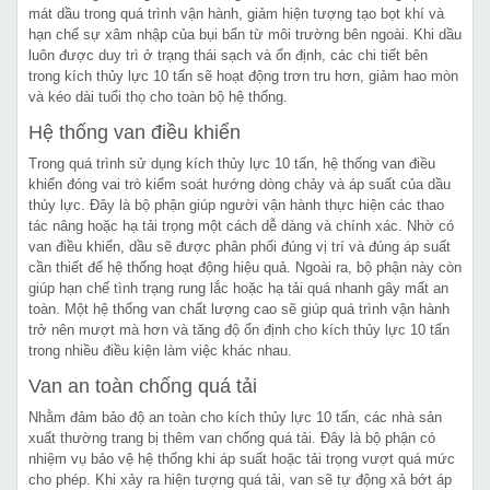
mát dầu trong quá trình vận hành, giảm hiện tượng tạo bọt khí và
hạn chế sự xâm nhập của bụi bẩn từ môi trường bên ngoài. Khi dầu
luôn được duy trì ở trạng thái sạch và ổn định, các chi tiết bên
trong kích thủy lực 10 tấn sẽ hoạt động trơn tru hơn, giảm hao mòn
và kéo dài tuổi thọ cho toàn bộ hệ thống.
Hệ thống van điều khiển
Trong quá trình sử dụng kích thủy lực 10 tấn, hệ thống van điều
khiển đóng vai trò kiểm soát hướng dòng chảy và áp suất của dầu
thủy lực. Đây là bộ phận giúp người vận hành thực hiện các thao
tác nâng hoặc hạ tải trọng một cách dễ dàng và chính xác. Nhờ có
van điều khiển, dầu sẽ được phân phối đúng vị trí và đúng áp suất
cần thiết để hệ thống hoạt động hiệu quả. Ngoài ra, bộ phận này còn
giúp hạn chế tình trạng rung lắc hoặc hạ tải quá nhanh gây mất an
toàn. Một hệ thống van chất lượng cao sẽ giúp quá trình vận hành
trở nên mượt mà hơn và tăng độ ổn định cho kích thủy lực 10 tấn
trong nhiều điều kiện làm việc khác nhau.
Van an toàn chống quá tải
Nhằm đảm bảo độ an toàn cho kích thủy lực 10 tấn, các nhà sản
xuất thường trang bị thêm van chống quá tải. Đây là bộ phận có
nhiệm vụ bảo vệ hệ thống khi áp suất hoặc tải trọng vượt quá mức
cho phép. Khi xảy ra hiện tượng quá tải, van sẽ tự động xả bớt áp