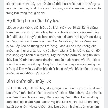
của piston, kích thủy lực 10 tấn có thể thực hiện quá trình nâng hạ
một cách êm ái, ổn định và an toàn ngay cả khi làm việc với các tải
trọng lớn trong thời gian dài.
Hệ thống bơm dầu thủy lực
Một bộ phận không thể thiếu của kích thủy lực 10 tấn là hệ thống
bơm dầu thủy lực. Đây là bộ phận có nhiệm vụ tạo ra áp suất cần
thiết để dầu di chuyển từ bình chứa vào xi lanh. Khi người sử dụng
tác động vào cần bơm hoặc tay đòn điều khiển, dầu sẽ được nén
lại và đẩy vào hệ thống tạo lực nâng. Mặc dù cấu tạo không quá
phức tạp nhưng chất lượng của bơm dầu lại ảnh hưởng rất lớn đến
khả năng vận hành của thiết bị. Một hệ thống bơm tốt sẽ giúp kích
thủy lực 10 tấn hoạt động ổn định, tạo áp suất nhanh và giảm công
sức cho người sử dụng. Đồng thời, bộ phận này còn giúp nâng cao
hiệu quả làm việc và đảm bảo thiết bị có thể vận hành liên tục trong
nhiều giờ mà không gặp sự cố.
Bình chứa dầu thủy lực
Để kích thủy lực 10 tấn hoạt động hiệu quả, dầu thủy lực cần được
lưu trữ và tuần hoàn liên tục trong hệ thống. Bình chứa dầu chính là
nơi đảm nhận nhiệm vụ này. Bộ phận này được thiết kế với dung
tích phù hợp nhằm đảm bảo lượng dầu luôn đủ cho quá trình nâng
hạ tải trọng lớn. Ngoài chức năng lưu trữ, bình chứa còn giúp làm