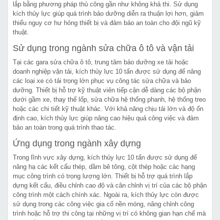
lắp bằng phương pháp thủ công gần như không khả thi. Sử dụng
kích thủy lực giúp quá trình bảo dưỡng diễn ra thuận lợi hơn, giảm
thiểu nguy cơ hư hỏng thiết bị và đảm bảo an toàn cho đội ngũ kỹ
thuật.
Sử dụng trong ngành sửa chữa ô tô và vận tải
Tại các gara sửa chữa ô tô, trung tâm bảo dưỡng xe tải hoặc
doanh nghiệp vận tải, kích thủy lực 10 tấn được sử dụng để nâng
các loại xe có tải trọng lớn phục vụ công tác sửa chữa và bảo
dưỡng. Thiết bị hỗ trợ kỹ thuật viên tiếp cận dễ dàng các bộ phận
dưới gầm xe, thay thế lốp, sửa chữa hệ thống phanh, hệ thống treo
hoặc các chi tiết kỹ thuật khác. Với khả năng chịu tải lớn và độ ổn
định cao, kích thủy lực giúp nâng cao hiệu quả công việc và đảm
bảo an toàn trong quá trình thao tác.
Ứng dụng trong ngành xây dựng
Trong lĩnh vực xây dựng, kích thủy lực 10 tấn được sử dụng để
nâng hạ các kết cấu thép, dầm bê tông, cột thép hoặc các hạng
mục công trình có trọng lượng lớn. Thiết bị hỗ trợ quá trình lắp
dựng kết cấu, điều chỉnh cao độ và cân chỉnh vị trí của các bộ phận
công trình một cách chính xác. Ngoài ra, kích thủy lực còn được
sử dụng trong các công việc gia cố nền móng, nâng chỉnh công
trình hoặc hỗ trợ thi công tại những vị trí có không gian hạn chế mà