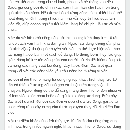
các chi tiết quan trọng như xi lanh, piston và hệ thống van đều
được gia công với độ chính xác cao nhằm hạn chế hao mòn trong
quá trình vận hành. Nếu được bảo dưỡng đúng cách, thiết bị có thể
hoạt động ổn định trong nhiều năm mà vẫn duy trì hiệu suất làm
việc tốt, giúp doanh nghiệp tiết kiệm đáng kể chi phí đầu tư và sửa
chữa.
Mặc dù sở hữu khả năng nâng tải lớn nhưng kích thủy lực 10 tấn
lại có cách vận hành khá đơn giản. Người sử dụng không cần phải
có trình độ kỹ thuật quá chuyên sâu vẫn có thể thực hiện các thao
tác nâng hạ cơ bản một cách dễ dàng. Hệ thống bơm thủy lực giúp
giảm đáng kể lực tác động của con người, từ đó tiết kiệm công sức
và nâng cao năng suất lao động. Đây là ưu điểm đặc biệt quan
trọng đối với các công việc yêu cầu nâng hạ thường xuyên.
So với nhiều thiết bị nâng hạ công nghiệp khác, kích thủy lực 10
tấn có thiết kế tương đối nhỏ gọn và thuận tiện trong việc di
chuyển. Người dùng có thể dễ dàng mang theo thiết bị đến nhiều vị
trí làm việc khác nhau hoặc cất giữ khi không sử dụng. Điều này
đặc biệt hữu ích đối với các đơn vị sửa chữa lưu động, gara ô tô
hoặc công trình xây dựng cần thường xuyên thay đổi địa điểm làm
việc.
Một ưu điểm khác của kích thủy lực 10 tấn là khả năng ứng dụng
linh hoạt trong nhiều ngành nghề khác nhau. Thiết bị được sử dụng