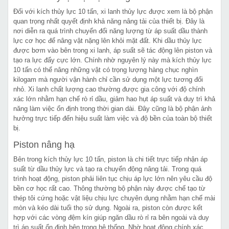
Đối với kích thủy lực 10 tấn, xi lanh thủy lực được xem là bộ phận
quan trọng nhất quyết định khả năng nâng tải của thiết bị. Đây là
nơi diễn ra quá trình chuyển đổi năng lượng từ áp suất dầu thành
lực cơ học để nâng vật nặng lên khỏi mặt đất. Khi dầu thủy lực
được bơm vào bên trong xi lanh, áp suất sẽ tác động lên piston và
tạo ra lực đẩy cực lớn. Chính nhờ nguyên lý này mà kích thủy lực
10 tấn có thể nâng những vật có trọng lượng hàng chục nghìn
kilogam mà người vận hành chỉ cần sử dụng một lực tương đối
nhỏ. Xi lanh chất lượng cao thường được gia công với độ chính
xác lớn nhằm hạn chế rò rỉ dầu, giảm hao hụt áp suất và duy trì khả
năng làm việc ổn định trong thời gian dài. Đây cũng là bộ phận ảnh
hưởng trực tiếp đến hiệu suất làm việc và độ bền của toàn bộ thiết
bị.
Piston nâng hạ
Bên trong kích thủy lực 10 tấn, piston là chi tiết trực tiếp nhận áp
suất từ dầu thủy lực và tạo ra chuyển động nâng tải. Trong quá
trình hoạt động, piston phải liên tục chịu áp lực lớn nên yêu cầu độ
bền cơ học rất cao. Thông thường bộ phận này được chế tạo từ
thép tôi cứng hoặc vật liệu chịu lực chuyên dụng nhằm hạn chế mài
mòn và kéo dài tuổi thọ sử dụng. Ngoài ra, piston còn được kết
hợp với các vòng đệm kín giúp ngăn dầu rò rỉ ra bên ngoài và duy
trì áp suất ổn định bên trong hệ thống. Nhờ hoạt động chính xác