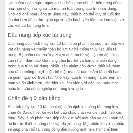
lực nhằm ngăn ngừa nguy cơ hư hỏng các chi tiết bên trong cũng
như hạn chế những sự cố mất an toàn trong quá trình sử dụng.
Nhờ cơ chế hoạt động tự động này, thiết bị có thể duy trì tuổi thọ
lâu dài hơn đồng thời giúp người vận hành yên tâm khi làm việc với
các vật có tải trọng lớn.
Đầu nâng tiếp xúc tải trọng
Đầu nâng của kích thủy lực 10 tấn là bộ phận tiếp xúc trực tiếp với
vật cần nâng và truyền toàn bộ lực từ hệ thống thủy lực đến tải
trọng. Bộ phận này thường được chế tạo từ vật liệu có độ cứng
cao nhằm đảm bảo khả năng chịu lực tốt và hạn chế biến dạng
trong quá trình sử dụng. Nhiều sản phẩm còn được thiết kế thêm
các rãnh chống trượt hoặc bề mặt ma sát cao nhằm tăng độ bám
và giảm nguy cơ trượt tải. Nhờ vậy, quá trình nâng hạ trở nên an
toàn và ổn định hơn, đặc biệt khi làm việc với các loại máy móc
hoặc kết cấu công nghiệp có trọng lượng lớn.
Chân đế giữ cân bằng
Để kích thủy lực 10 tấn hoạt động ổn định khi nâng tải trọng lớn,
chân đế được thiết kế với kết cấu chắc chắn và diện tích tiếp xúc
rộng. Đây là bộ phận trực tiếp tiếp xúc với mặt sàn và chịu toàn bộ
áp lực từ thiết bị cũng như vật được nâng. Một chân đế vững chắc
sẽ giúp phân bổ tải trọng đồng đều xuống mặt nền, hạn chế hiện