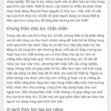
công nghiệp. Để tạo ra lực nâng mạnh mẽ và đảm bảo an toàn trong
quá trình vận hành, thiết bị được cấu thành từ nhiều bộ phận khác
nhau hoạt động đồng bộ theo nguyên lý thủy lực. Việc hiểu rõ cấu
tạo của kích thủy lực 10 tấn sẽ giúp người dùng sử dụng thiết bị
hiệu quả hơn cũng như dễ dàng bảo dưỡng khi cần thiết.
Khung thân chịu lực chắc chắn
Trong cấu tạo của kích thủy lực 10 tấn, khung thân là bộ phận đóng
vai trò nền tảng và chịu trách nhiệm nâng đỡ toàn bộ hệ thống trong
suốt quá trình vận hành. Đây là chi tiết trực tiếp tiếp nhận lực tác
động từ tải trọng lớn nên thường được chế tạo từ thép cường lực
hoặc hợp kim chất lượng cao có khả năng chịu áp lực lớn và
chống biến dạng hiệu quả. Khi sử dụng kích thủy lực 10 tấn để
nâng các loại máy móc, phương tiện hoặc kết cấu công nghiệp
nặng, khung thân sẽ giúp phân bổ lực đều hơn, hạn chế tình trạng
mất cân bằng và đảm bảo độ ổn định cho toàn bộ thiết bị. Ngoài ra,
phần khung còn được phủ lớp sơn chống gỉ hoặc xử lý chống ăn
mòn nhằm tăng khả năng làm việc trong nhiều điều kiện môi trường
khác nhau như nhà xưởng, công trình xây dựng hoặc khu vực
ngoài trời. Một khung thân chắc chắn không chỉ giúp nâng cao tuổi
thọ của kích thủy lực 10 tấn mà còn góp phần đảm bảo an toàn cho
người sử dụng trong quá trình làm việc.
Xi lanh thủy lực tạo lực nâng