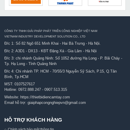
CÔNG TY TNHH GIẢI PHÁP PHÁT TRIỂN CÔNG NGHIỆP VIỆT NAM
VIETNAM INDUSTRY DEVELOPMENT SOLUTION CO., LTD
Đ/c 1: Số 82 Ngõ 651 Minh Khai - Hai Bà Trưng - Hà Nội.
Đ/c 2: A3D1 - DX13 - KĐT Đặng Xá - Gia Lâm - Hà Nội
Đ/c 3: chi nhánh Quảng Ninh: Số 1052 đường Hạ Long - P. Bãi Cháy -
Tp. Hạ Long - Tỉnh Quảng Ninh
Đ/c 4: Chi nhánh TP. HCM - 70/55/3 Nguyễn Sỹ Sách, P.15, Q.Tân
Bình, Tp.HCM
MST: 0107527617
Hotline:
0972.888.247
-
0907.513.315
Website:
https://thietbidiencamtay.com
Email hỗ trợ:
giaiphapcongnghiepvn@gmail.com
HỖ TRỢ KHÁCH HÀNG
Chính sách bảo mật thông tin