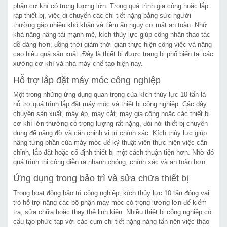
phận cơ khí có trọng lượng lớn. Trong quá trình gia công hoặc lắp
ráp thiết bị, việc di chuyển các chi tiết nặng bằng sức người
thường gặp nhiều khó khăn và tiềm ẩn nguy cơ mất an toàn. Nhờ
khả năng nâng tải mạnh mẽ, kích thủy lực giúp công nhân thao tác
dễ dàng hơn, đồng thời giảm thời gian thực hiện công việc và nâng
cao hiệu quả sản xuất. Đây là thiết bị được trang bị phổ biến tại các
xưởng cơ khí và nhà máy chế tạo hiện nay.
Hỗ trợ lắp đặt máy móc công nghiệp
Một trong những ứng dụng quan trọng của kích thủy lực 10 tấn là
hỗ trợ quá trình lắp đặt máy móc và thiết bị công nghiệp. Các dây
chuyền sản xuất, máy ép, máy cắt, máy gia công hoặc các thiết bị
cơ khí lớn thường có trọng lượng rất nặng, đòi hỏi thiết bị chuyên
dụng để nâng đỡ và căn chỉnh vị trí chính xác. Kích thủy lực giúp
nâng từng phần của máy móc để kỹ thuật viên thực hiện việc cân
chỉnh, lắp đặt hoặc cố định thiết bị một cách thuận tiện hơn. Nhờ đó
quá trình thi công diễn ra nhanh chóng, chính xác và an toàn hơn.
Ứng dụng trong bảo trì và sửa chữa thiết bị
Trong hoạt động bảo trì công nghiệp, kích thủy lực 10 tấn đóng vai
trò hỗ trợ nâng các bộ phận máy móc có trọng lượng lớn để kiểm
tra, sửa chữa hoặc thay thế linh kiện. Nhiều thiết bị công nghiệp có
cấu tạo phức tạp với các cụm chi tiết nặng hàng tấn nên việc tháo