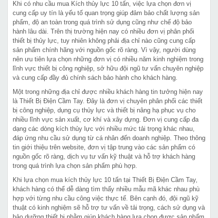
Khi có nhu cầu mua Kích thủy lực 10 tấn, việc lựa chọn đơn vị
cung cấp uy tín là yếu tố quan trọng giúp đảm bảo chất lượng sản
phẩm, độ an toàn trong quá trình sử dụng cũng như chế độ bảo
hành lâu dài. Trên thị trường hiện nay có nhiều đơn vị phân phối
thiết bị thủy lực, tuy nhiên không phải địa chỉ nào cũng cung cấp
sản phẩm chính hãng với nguồn gốc rõ ràng. Vì vậy, người dùng
nên ưu tiên lựa chọn những đơn vị có nhiều năm kinh nghiệm trong
lĩnh vực thiết bị công nghiệp, sở hữu đội ngũ tư vấn chuyên nghiệp
và cung cấp đầy đủ chính sách bảo hành cho khách hàng.
Một trong những địa chỉ được nhiều khách hàng tin tưởng hiện nay
là Thiết Bị Điện Cầm Tay. Đây là đơn vị chuyên phân phối các thiết
bị công nghiệp, dụng cụ thủy lực và thiết bị nâng hạ phục vụ cho
nhiều lĩnh vực sản xuất, cơ khí và xây dựng. Đơn vị cung cấp đa
dạng các dòng kích thủy lực với nhiều mức tải trọng khác nhau,
đáp ứng nhu cầu sử dụng từ cá nhân đến doanh nghiệp. Theo thông
tin giới thiệu trên website, đơn vị tập trung vào các sản phẩm có
nguồn gốc rõ ràng, dịch vụ tư vấn kỹ thuật và hỗ trợ khách hàng
trong quá trình lựa chọn sản phẩm phù hợp.
Khi lựa chọn mua kích thủy lực 10 tấn tại Thiết Bị Điện Cầm Tay,
khách hàng có thể dễ dàng tìm thấy nhiều mẫu mã khác nhau phù
hợp với từng nhu cầu công việc thực tế. Bên cạnh đó, đội ngũ kỹ
thuật có kinh nghiệm sẽ hỗ trợ tư vấn về tải trọng, cách sử dụng và
bảo dưỡng thiết bị nhằm giúp khách hàng lựa chọn được sản phẩm