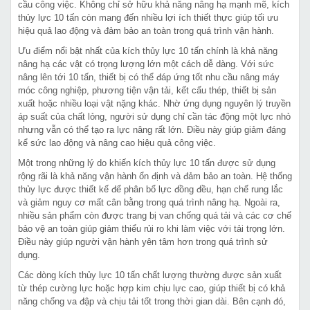
cầu công việc. Không chỉ sở hữu khả năng nâng hạ mạnh mẽ, kích
thủy lực 10 tấn còn mang đến nhiều lợi ích thiết thực giúp tối ưu
hiệu quả lao động và đảm bảo an toàn trong quá trình vận hành.
Ưu điểm nổi bật nhất của kích thủy lực 10 tấn chính là khả năng
nâng hạ các vật có trọng lượng lớn một cách dễ dàng. Với sức
nâng lên tới 10 tấn, thiết bị có thể đáp ứng tốt nhu cầu nâng máy
móc công nghiệp, phương tiện vận tải, kết cấu thép, thiết bị sản
xuất hoặc nhiều loại vật nặng khác. Nhờ ứng dụng nguyên lý truyền
áp suất của chất lỏng, người sử dụng chỉ cần tác động một lực nhỏ
nhưng vẫn có thể tạo ra lực nâng rất lớn. Điều này giúp giảm đáng
kể sức lao động và nâng cao hiệu quả công việc.
Một trong những lý do khiến kích thủy lực 10 tấn được sử dụng
rộng rãi là khả năng vận hành ổn định và đảm bảo an toàn. Hệ thống
thủy lực được thiết kế để phân bổ lực đồng đều, hạn chế rung lắc
và giảm nguy cơ mất cân bằng trong quá trình nâng hạ. Ngoài ra,
nhiều sản phẩm còn được trang bị van chống quá tải và các cơ chế
bảo vệ an toàn giúp giảm thiểu rủi ro khi làm việc với tải trọng lớn.
Điều này giúp người vận hành yên tâm hơn trong quá trình sử
dụng.
Các dòng kích thủy lực 10 tấn chất lượng thường được sản xuất
từ thép cường lực hoặc hợp kim chịu lực cao, giúp thiết bị có khả
năng chống va đập và chịu tải tốt trong thời gian dài. Bên cạnh đó,