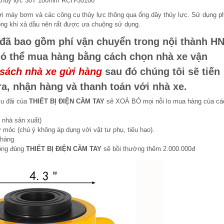
 thủy lực 30T 100mm RCH-30100
với máy bơm và các công cụ thủy lực thông qua ống dây thủy lực. Sử dụng p
hóng khi xả dầu nên rất được ưa chuộng sử dụng.
đã bao gồm phí vận chuyển trong nội thành HN
có thể mua hàng bằng cách chọn nhà xe vận
sách nhà xe gửi hàng
sau đó chúng tôi sẽ tiến
a, nhận hàng và thanh toán với nhà xe.
ưu đãi của
THIẾT BỊ ĐIỆN CẦM TAY
sẽ XOÁ BỎ mọi nỗi lo mua hàng của cá
 nhà sản xuất)
 móc (chú ý không áp dụng với vật tư phụ, tiêu hao).
 hàng
hông đúng
THIẾT BỊ ĐIỆN CẦM TAY
sẽ bồi thường thêm 2.000.000đ