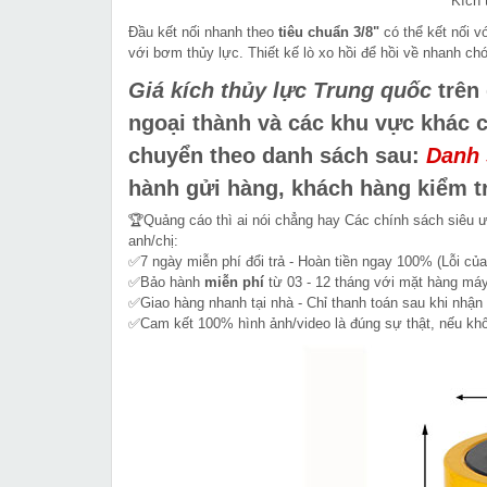
Kích
Đầu kết nối nhanh theo
tiêu chuẩn 3/8"
có thể kết nối 
với bơm thủy lực. Thiết kế lò xo hồi để hồi về nhanh c
Giá kích thủy lực Trung quốc
trên 
ngoại thành và các khu vực khác 
chuyển theo danh sách sau:
Danh 
hành gửi hàng, khách hàng kiểm tr
🏆Quảng cáo thì ai nói chẳng hay Các chính sách siêu 
anh/chị:
✅7 ngày miễn phí đổi trả - Hoàn tiền ngay 100% (Lỗi của
✅Bảo hành
miễn phí
từ 03 - 12 tháng với mặt hàng máy
✅Giao hàng nhanh tại nhà - Chỉ thanh toán sau khi nhận
✅Cam kết 100% hình ảnh/video là đúng sự thật, nếu k