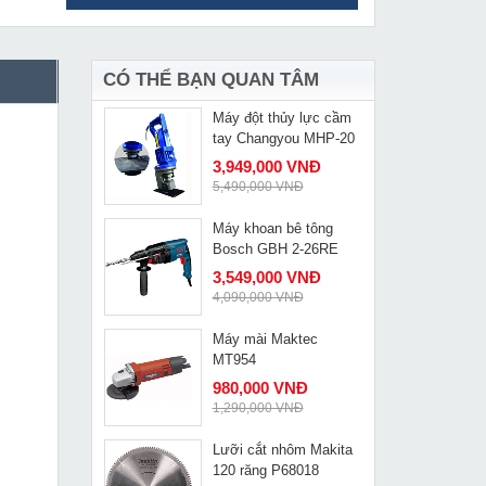
Máy hàn Tig Hồng Ký
MUA NGAY
HK Tig 200A
4,050,000 VNĐ
4,590,000 VNĐ
CÓ THỂ BẠN QUAN TÂM
Máy đột thủy lực cầm
MUA NGAY
tay Changyou MHP-20
3,949,000 VNĐ
5,490,000 VNĐ
Máy khoan bê tông
MUA NGAY
Bosch GBH 2-26RE
3,549,000 VNĐ
4,090,000 VNĐ
Máy mài Maktec
MUA NGAY
MT954
980,000 VNĐ
1,290,000 VNĐ
Lưỡi cắt nhôm Makita
MUA NGAY
120 răng P68018