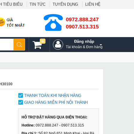
 TIÊU BIỂU
TIN TỨC
TUYỂN DỤNG
LIÊN HỆ
0972.888.247
0907.513.315
0
Đăng nhập
Tài khoản & Đơn hàng
CH30100
THANH TOÁN KHI NHẬN HÀNG
GIAO HÀNG MIỄN PHÍ NỘI THÀNH
HỖ TRỢ ĐẶT HÀNG QUA ĐIỆN THOẠI:
Hotline:
0972.888.247 - 0907.513.315
Địa chỉ 1:
Số 82 Ngõ 651 Minh Khai - Hai Bà