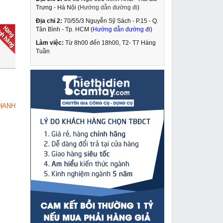
Trưng - Hà Nội (
Hướng dẫn đường đi
)
Địa chỉ 2:
70/55/3 Nguyễn Sỹ Sách - P.15 - Q.
Máy cắt rãnh tường
Tân Bình - Tp. HCM (
Hướng dẫn đường đi
)
Quaiyou QY 1251
Làm việc:
Từ 8h00 đến 18h00, T2- T7 Hàng
3,590,000 VNĐ
Tuần
4,800,000 VNĐ
Con đội móc thủy lực
MUA NGAY
Masada 2 tấn MHCK-
2RS-2
4,220,000 VNĐ
HANH
6,410,000 VNĐ
Máy cắt nhôm Bosch
MUA NGAY
GCM 10MX
5,479,000 VNĐ
6,290,000 VNĐ
Máy hàn que Hồng ký
MUA NGAY
HK 250Z
3,950,000 VNĐ
4,320,000 VNĐ