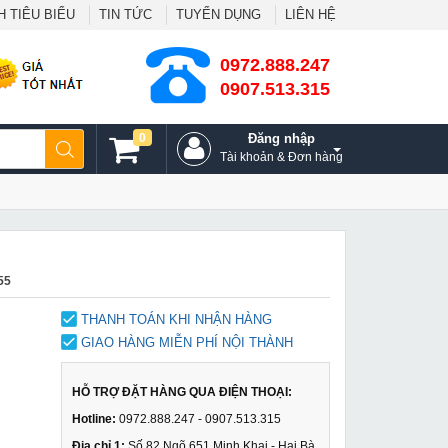
 TIÊU BIỂU
TIN TỨC
TUYỂN DỤNG
LIÊN HỆ
0972.888.247
0907.513.315
0
Đăng nhập
Tài khoản & Đơn hàng
55
THANH TOÁN KHI NHẬN HÀNG
GIAO HÀNG MIỄN PHÍ NỘI THÀNH
HỖ TRỢ ĐẶT HÀNG QUA ĐIỆN THOẠI:
Hotline:
0972.888.247 - 0907.513.315
Địa chỉ 1:
Số 82 Ngõ 651 Minh Khai - Hai Bà