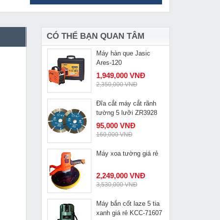
Kìm cắt sắt thủy lực
MUA NGAY
HY 20A
1,690,000 VNĐ
2,210,000 VNĐ
CÓ THỂ BẠN QUAN TÂM
Máy hàn que Jasic
MUA NGAY
Ares-120
1,949,000 VNĐ
2,350,000 VNĐ
Đĩa cắt máy cắt rãnh
MUA NGAY
tường 5 lưỡi ZR3928
95,000 VNĐ
160,000 VNĐ
Máy xoa tường giá rẻ
MUA NGAY
2,249,000 VNĐ
3,530,000 VNĐ
Máy bắn cốt laze 5 tia
MUA NGAY
xanh giá rẻ KCC-71607