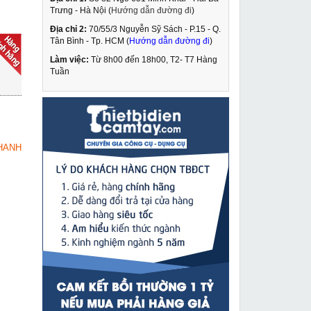
Trưng - Hà Nội (
Hướng dẫn đường đi
)
Địa chỉ 2:
70/55/3 Nguyễn Sỹ Sách - P.15 - Q.
Máy cắt rãnh tường 5
Tân Bình - Tp. HCM (
Hướng dẫn đường đi
)
lưỡi CaoWang ZR 3836
Làm việc:
Từ 8h00 đến 18h00, T2- T7 Hàng
Liên hệ
Tuần
Máy hàn que Riland
MUA NGAY
ARC-250S đa năng
dùng 2 nguồn điện
4,090,000 VNĐ
HANH
4,850,000 VNĐ
Đầu phun rửa cao áp
MUA NGAY
VKN-25
1,229,000 VNĐ
1,790,000 VNĐ
Máy uốn sắt thủy lực
MUA NGAY
cầm tay RB-16
13,760,000 VNĐ
14,950,000 VNĐ