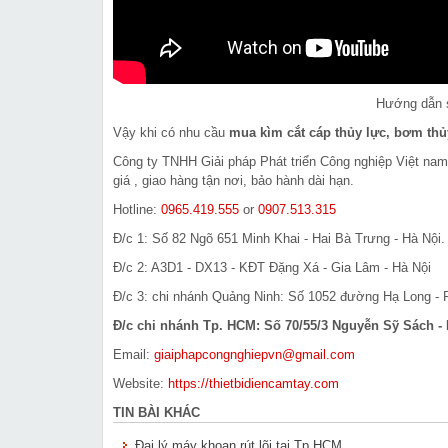
Hướng dẫn s
Vậy khi có nhu cầu
mua kìm cắt cáp thủy lực, bơm thủ
Công ty TNHH Giải pháp Phát triển Công nghiệp Việt na
giá , giao hàng tận nơi, bảo hành dài hạn.
Hotline:
0965.419.555
or
0907.513.315
Đ/c 1: Số 82 Ngõ 651 Minh Khai - Hai Bà Trưng - Hà Nội.
Đ/c 2: A3D1 - DX13 - KĐT Đặng Xá - Gia Lâm - Hà Nội
Đ/c 3: chi nhánh Quảng Ninh: Số 1052 đường Hạ Long - P
Đ/c chi nhánh Tp. HCM: Số 70/55/3 Nguyễn Sỹ Sách - 
Email:
giaiphapcongnghiepvn@gmail.com
Website:
https://thietbidiencamtay.com
TIN BÀI KHÁC
Đại lý máy khoan rút lõi tại Tp HCM