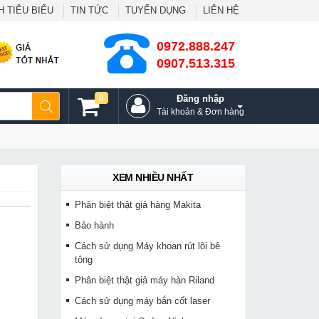
 TIÊU BIỂU
TIN TỨC
TUYỂN DỤNG
LIÊN HỆ
0972.888.247
0907.513.315
0
Đăng nhập
Tài khoản & Đơn hàng
XEM NHIỀU NHẤT
Phân biệt thật giả hàng Makita
Bảo hành
Cách sử dụng Máy khoan rút lõi bê
tông
Phân biệt thật giả máy hàn Riland
Cách sử dụng máy bắn cốt laser