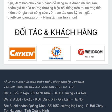
tiện, đảm bảo cho khách hàng dễ dàng mua được những sản
phẩm giá rẻ của những thương hiệu nổi tiếng trên thị trường tiết
kiệm thời gian và công sức với thao tác cực kỳ đơn giản.
thietbidiencamtay.com - Nâng tầm sự lựa chọn!
ĐỐI TÁC & KHÁCH HÀNG
CÔNG TY TNHH GIẢI PHÁP PHÁT TRIỂN CÔNG NGHIỆP VIỆT NAM
VIETNAM INDUSTRY DEVELOPMENT SOLUTION CO., LTD
Đ/c 1: Số 82 Ngõ 651 Minh Khai - Hai Bà Trưng - Hà Nội.
Đ/c 2: A3D1 - DX13 - KĐT Đặng Xá - Gia Lâm - Hà Nội
Đ/c 3: chi nhánh Quảng Ninh: Số 1052 đường Hạ Long - P. Bãi Cháy -
Tp. Hạ Long - Tỉnh Quảng Ninh