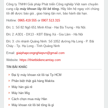
Công ty TNHH Giải pháp Phát triển Công nghiệp Việt nam chuyên
cung cấp
máy khoan lấy lõi bê tông
.
Hãy liên hệ ngay với chúng
tôi để được báo giá , giao hàng tận nơi, bảo hành dài hạn.
Hotline:
0965.419.555
or
0907.513.315
Đ/c 1: Số 82 Ngõ 651 Minh Khai - Hai Bà Trưng - Hà Nội.
Đ/c 2: A3D1 - DX13 - KĐT Đặng Xá - Gia Lâm - Hà Nội
Đ/c 3: chi nhánh Quảng Ninh: Số 1052 đường Hạ Long - P. Bãi
Cháy - Tp. Hạ Long - Tỉnh Quảng Ninh
Email:
giaiphapcongnghiepvn@gmail.com
Website:
https://thietbidiencamtay.com
TIN BÀI KHÁC
Đại lý máy khoan rút lõi tại Tp HCM
Phân biệt thật giả hàng Makita
Máy hàn giá rẻ
Máy hàn Mig
Cách chọn mua máy Hàn
Máy khoan rút lõi bê tông là gì