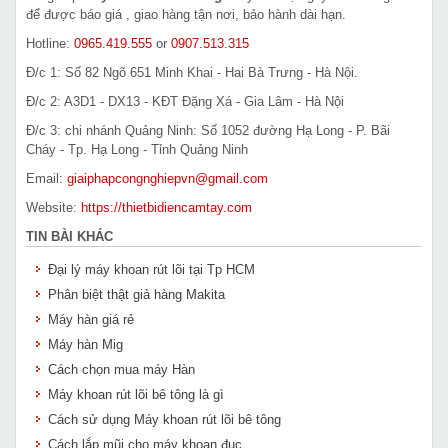
để được báo giá , giao hàng tận nơi, bảo hành dài hạn.
Hotline:
0965.419.555
or
0907.513.315
Đ/c 1: Số 82 Ngõ 651 Minh Khai - Hai Bà Trưng - Hà Nội.
Đ/c 2: A3D1 - DX13 - KĐT Đặng Xá - Gia Lâm - Hà Nội
Đ/c 3: chi nhánh Quảng Ninh: Số 1052 đường Hạ Long - P. Bãi
Cháy - Tp. Hạ Long - Tỉnh Quảng Ninh
Email:
giaiphapcongnghiepvn@gmail.com
Website:
https://thietbidiencamtay.com
TIN BÀI KHÁC
Đại lý máy khoan rút lõi tại Tp HCM
Phân biệt thật giả hàng Makita
Máy hàn giá rẻ
Máy hàn Mig
Cách chọn mua máy Hàn
Máy khoan rút lõi bê tông là gì
Cách sử dụng Máy khoan rút lõi bê tông
Cách lắp mũi cho máy khoan đục