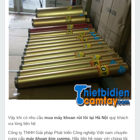
Vậy khi có nhu cầu
mua máy khoan rút lõi tại Hà Nội
quý khách
vui lòng liên hệ:
Công ty TNHH Giải pháp Phát triển Công nghiệp Việt nam chuyên
cung cấp
máy khoan kim cương
.
Hãy liên hệ ngay với chúng tôi