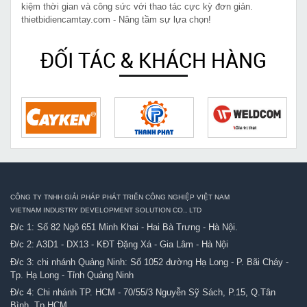
kiệm thời gian và công sức với thao tác cực kỳ đơn giản.
thietbidiencamtay.com - Nâng tầm sự lựa chọn!
ĐỐI TÁC & KHÁCH HÀNG
CÔNG TY TNHH GIẢI PHÁP PHÁT TRIỂN CÔNG NGHIỆP VIỆT NAM
VIETNAM INDUSTRY DEVELOPMENT SOLUTION CO., LTD
Đ/c 1: Số 82 Ngõ 651 Minh Khai - Hai Bà Trưng - Hà Nội.
Đ/c 2: A3D1 - DX13 - KĐT Đặng Xá - Gia Lâm - Hà Nội
Đ/c 3: chi nhánh Quảng Ninh: Số 1052 đường Hạ Long - P. Bãi Cháy -
Tp. Hạ Long - Tỉnh Quảng Ninh
Đ/c 4: Chi nhánh TP. HCM - 70/55/3 Nguyễn Sỹ Sách, P.15, Q.Tân
Bình, Tp.HCM