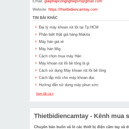
Email:
giaiphapcongnghiepvn@gmail.com
Website:
https://thietbidiencamtay.com
TIN BÀI KHÁC
Đại lý máy khoan rút lõi tại Tp HCM
Phân biệt thật giả hàng Makita
Máy hàn giá rẻ
Máy hàn Mig
Cách chọn mua máy Hàn
Máy khoan rút lõi bê tông là gì
Cách sử dụng Máy khoan rút lõi bê tông
Cách lắp mũi cho máy khoan đục
Hướng dẫn sử dụng máy phun sơn
Xem tất cả »
Thietbidiencamtay
- Kênh mua sắ
Chuyên bán buôn và lẻ các thiết bị điện cầm tay và 