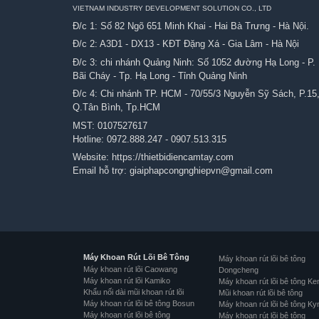
VIETNAM INDUSTRY DEVELOPMENT SOLUTION CO., LTD
Đ/c 1: Số 82 Ngõ 651 Minh Khai - Hai Bà Trưng - Hà Nội.
Đ/c 2: A3D1 - DX13 - KĐT Đặng Xá - Gia Lâm - Hà Nội
Đ/c 3: chi nhánh Quảng Ninh: Số 1052 đường Hạ Long - P.
Bãi Cháy - Tp. Hạ Long - Tỉnh Quảng Ninh
Đ/c 4: Chi nhánh TP. HCM - 70/55/3 Nguyễn Sỹ Sách, P.15
Q.Tân Bình, Tp.HCM
MST: 0107527617
Hotline:
0972.888.247
-
0907.513.315
Website:
https://thietbidiencamtay.com
Email hỗ trợ:
giaiphapcongnghiepvn@gmail.com
Máy Khoan Rút Lõi Bê Tông
Máy khoan rút lõi bê tông
Máy khoan rút lõi Caowang
Dongcheng
Máy khoan rút lõi Kamiko
Máy khoan rút lõi bê tông Ke
Khẩu nối dài mũi khoan rút lõi
Mũi khoan rút lõi bê tông
Máy khoan rút lõi bê tông Bosun
Máy khoan rút lõi bê tông Ky
Máy khoan rút lõi bê tông
Máy khoan rút lõi bê tông