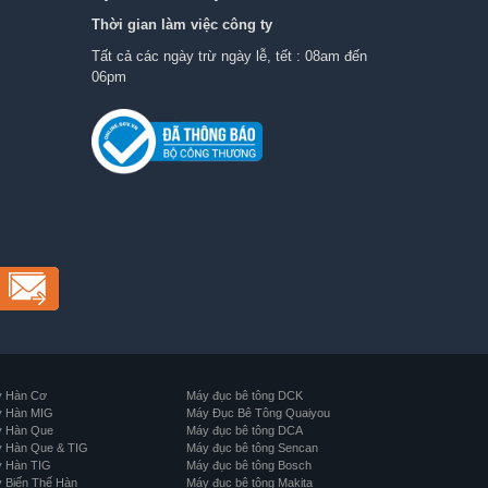
Thời gian làm việc công ty
Tất cả các ngày trừ ngày lễ, tết : 08am đến
06pm
 Hàn Cơ
Máy đục bê tông DCK
 Hàn MIG
Máy Đục Bê Tông Quaiyou
 Hàn Que
Máy đục bê tông DCA
 Hàn Que & TIG
Máy đục bê tông Sencan
 Hàn TIG
Máy đục bê tông Bosch
 Biến Thế Hàn
Máy đục bê tông Makita