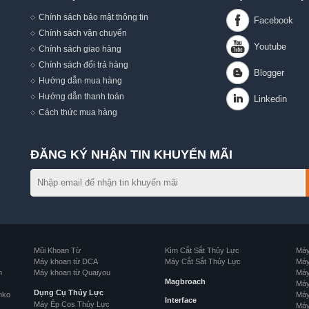
Chính sách bảo mật thông tin
Chính sách vận chuyển
Chính sách giao hàng
Chính sách đổi trả hàng
Hướng dẫn mua hàng
,
Hướng dẫn thanh toán
Cách thức mua hàng
ĐĂNG KÝ NHẬN TIN KHUYẾN MÃI
Mũi Khoan Từ
Kìm Cắt Sắt Thủy Lực
Máy
Máy khoan từ DCA
Máy Cắt Sắt Thủy Lực
Máy
n
Máy khoan từ Quaiyou
Máy
Magbroach
Máy
Dụng Cụ Thủy Lực
nko
Máy
Interface
Máy Ép Cos Thủy Lực
Máy