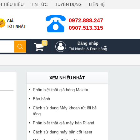
 TIÊU BIỂU
TIN TỨC
TUYỂN DỤNG
LIÊN HỆ
0972.888.247
0907.513.315
0
Đăng nhập
Tài khoản & Đơn hàng
XEM NHIỀU NHẤT
Phân biệt thật giả hàng Makita
Bảo hành
Cách sử dụng Máy khoan rút lõi bê
tông
Phân biệt thật giả máy hàn Riland
Cách sử dụng máy bắn cốt laser