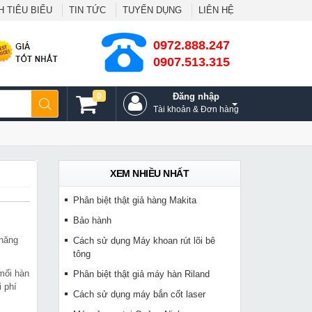
 TIÊU BIỂU
TIN TỨC
TUYỂN DỤNG
LIÊN HỆ
0972.888.247
0907.513.315
0
Đăng nhập
Tài khoản & Đơn hàng
XEM NHIỀU NHẤT
Phân biệt thật giả hàng Makita
Bảo hành
 năng
Cách sử dụng Máy khoan rút lõi bê
tông
mối hàn
Phân biệt thật giả máy hàn Riland
 phí
Cách sử dụng máy bắn cốt laser