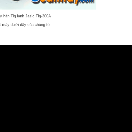
y hàn Tig lạnh Jasic Tig-300A
t máy dưới đây của chúng tôi: