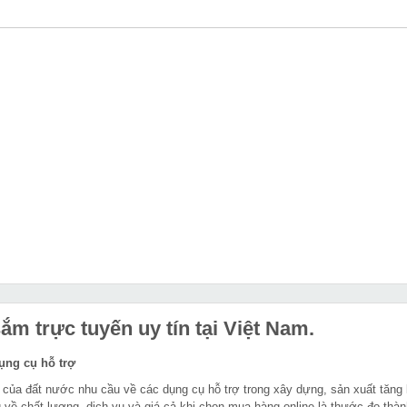
m trực tuyến uy tín tại Việt Nam.
dụng cụ hỗ trợ
 của đất nước nhu cầu về các dụng cụ hỗ trợ trong xây dựng, sản xuất tăng
 về chất lượng, dịch vụ và giá cả khi chọn mua hàng online là thước đo thàn