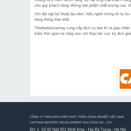
cho quý khách hàng những sản phẩm chất lượng cao, rõ 
Với đội ngũ kỹ thuật lâu năm, hiểu nghề chúng tôi tự t
hàng thông thái nhất.
Thietbidiencamtay cung cấp dịch vụ bán lẻ và giao nhận
kiệm thời gian và công sức với thao tác cực kỳ đơn giả
CÔNG TY TNHH GIẢI PHÁP PHÁT TRIỂN CÔNG NGHIỆP VIỆT NAM
VIETNAM INDUSTRY DEVELOPMENT SOLUTION CO., LTD
Đ/c 1: Số 82 Ngõ 651 Minh Khai - Hai Bà Trưng - Hà Nội.