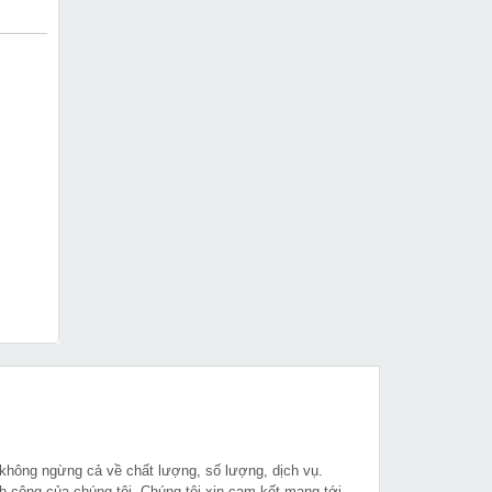
 không ngừng cả về chất lượng, số lượng, dịch vụ.
h công của chúng tôi. Chúng tôi xin cam kết mang tới