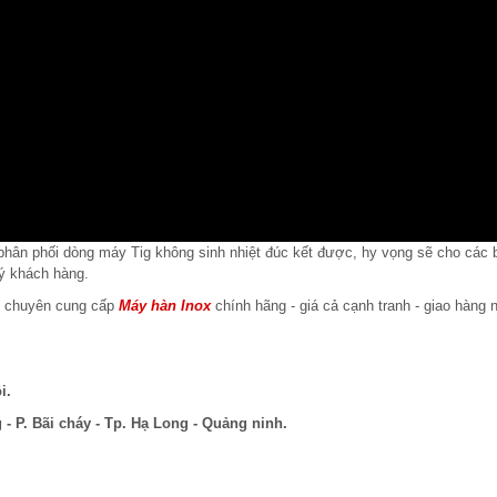
i phân phối dòng máy Tig không sinh nhiệt đúc kết được, hy vọng sẽ cho các 
ý khách hàng.
m chuyên cung cấp
Máy hàn Inox
chính hãng - giá cả cạnh tranh - giao hàng 
i.
- P. Bãi cháy - Tp. Hạ Long - Quảng ninh.