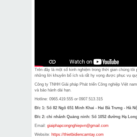
Trên đây là một số kinh nghiệm trong thời gian chúng tô
những lời khuyên bổ ích và rất hy vọng được phục vụ qu
Công ty TNHH Giải pháp Phát triển Công nghiệp Việt na
và bảo hành dài hạn.
Hotline: 0965.419.555 or 0907.513.315
Đ/c 1: Số 82 Ngõ 651 Minh Khai - Hai Bà Trưng - Hà Nộ
Đ/c 2: chi nhánh Quảng ninh: Số 1052 đường Hạ Long 
Email:
giaiphapcongnghiepvn@gmail.com
Website:
https://thietbidiencamtay.com