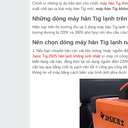
Chính vì những lý do trên làm cho chiếc
máy hàn Tig
thôn
xuất chế tạo ra loại máy hàn Tig mới,
máy hàn Tig không
Những dòng máy hàn Tig lạnh trên 
Hiện nay trên thị trường tồn tại 2 dòng máy hàn Tig lạnh
tương đương là 220V và 380V phù hợp với nhu cầu của t
Nên chọn dòng máy hàn Tig lạnh n
1. Nếu bạn chuyên hàn các vật liệu mỏng, hoặc nguồn đi
Jasic Tig-250S hàn lạnh không sinh nhiệt
vì máy có công 
biến dạng vật hàn, đồng thời lại sử dụng nguồn điện 220V
cần lau qua bằng chổi là sạch nên tốt ít công gia công 
thông tin về máy bằng cách bấm vào hình ảnh phía dưới để