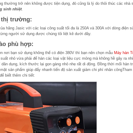
g thường trở nên không được tiện dụng, đó cũng là lý do thôi thúc các nhà 
 sinh nhiệt
.
thị trường:
 của hãng Jasic với các loại công suất tối đa là 250A và 300A với dòng điện 
ừng người sử dụng được chúng tôi liệt kê dưới đây.
ào phù hợp:
ện nơi bạn sử dụng không thể có điện 380V thì bạn nên chọn mẫu
Máy hàn T
suất nhỏ vừa phải để hàn các loại vật liệu cực mỏng mà không hề gây ra n
 dân dụng, kích thước lại gọn gàng nhỏ nhẹ rất di động. Đồng thời mối hàn tr
bề mặt sản phẩm giúp đẩy nhanh tiến độ sản xuất giảm chi phí nhân côngTham
 biết thêm chi tiết: