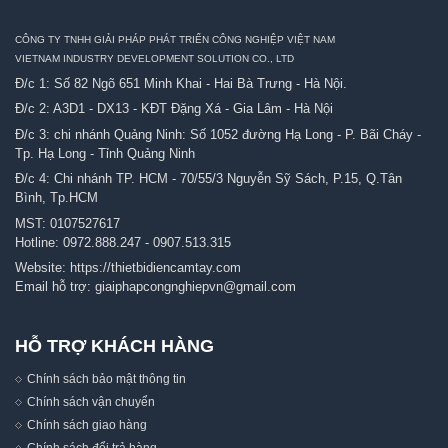
CÔNG TY TNHH GIẢI PHÁP PHÁT TRIỂN CÔNG NGHIỆP VIỆT NAM
VIETNAM INDUSTRY DEVELOPMENT SOLUTION CO., LTD
Đ/c 1: Số 82 Ngõ 651 Minh Khai - Hai Bà Trưng - Hà Nội.
Đ/c 2: A3D1 - DX13 - KĐT Đặng Xá - Gia Lâm - Hà Nội
Đ/c 3: chi nhánh Quảng Ninh: Số 1052 đường Hạ Long - P. Bãi Cháy -
Tp. Hạ Long - Tỉnh Quảng Ninh
Đ/c 4: Chi nhánh TP. HCM - 70/55/3 Nguyễn Sỹ Sách, P.15, Q.Tân
Bình, Tp.HCM
MST: 0107527617
Hotline:
0972.888.247
-
0907.513.315
Website:
https://thietbidiencamtay.com
Email hỗ trợ:
giaiphapcongnghiepvn@gmail.com
HỖ TRỢ KHÁCH HÀNG
Chính sách bảo mật thông tin
Chính sách vận chuyển
Chính sách giao hàng
Chính sách đổi trả hàng