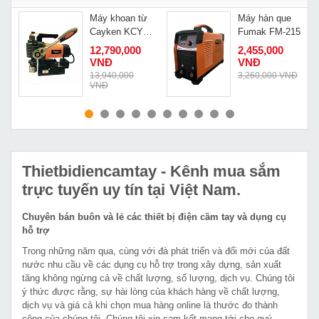
Máy khoan từ
Máy hàn que
Cayken KCY-
Fumak FM-215
38DM
12,790,000
2,455,000
VNĐ
VNĐ
Đ
13,940,000
3,260,000 VNĐ
VNĐ
MUA NGAY
MUA NGAY
Thietbidiencamtay
- Kênh mua sắm
trực tuyến uy tín tại Việt Nam.
Chuyên bán buôn và lẻ các thiết bị điện cầm tay và dụng cụ
hỗ trợ
Trong những năm qua, cùng với đà phát triển và đổi mới của đất
nước nhu cầu về các dụng cụ hỗ trợ trong xây dựng, sản xuất
tăng không ngừng cả về chất lượng, số lượng, dịch vụ. Chúng tôi
ý thức được rằng, sự hài lòng của khách hàng về chất lượng,
dịch vụ và giá cả khi chọn mua hàng online là thước đo thành
công của chúng tôi. Chúng tôi xin cam kết mang tới cho quý