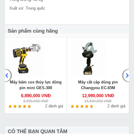
Xuất xứ: Trung quốc
Sản phẩm cùng hãng
Máy bấm cos thủy lực dùng
Máy cắt cáp dùng pin
pin mini GES-300
Changyou EC-65M
6,890,000 VNĐ
12,990,000 VNĐ
8,990,000 VNĐ
15,600,000 VNĐ
á
2 đánh giá
2 đánh giá
CÓ THỂ BẠN QUAN TÂM