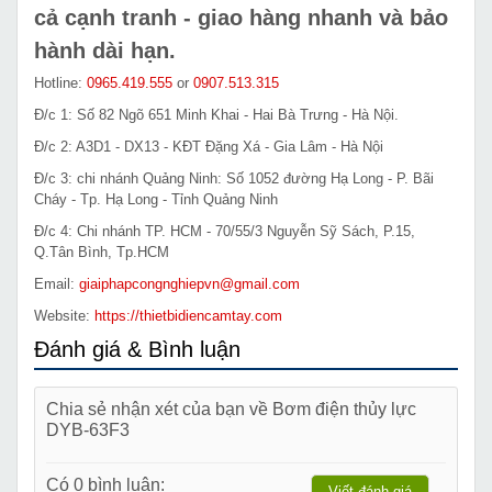
cả cạnh tranh - giao hàng nhanh và bảo
hành dài hạn.
Hotline:
0965.419.555
or
0907.513.315
Đ/c 1: Số 82 Ngõ 651 Minh Khai - Hai Bà Trưng - Hà Nội.
Đ/c 2: A3D1 - DX13 - KĐT Đặng Xá - Gia Lâm - Hà Nội
Đ/c 3: chi nhánh Quảng Ninh: Số 1052 đường Hạ Long - P. Bãi
Cháy - Tp. Hạ Long - Tỉnh Quảng Ninh
Đ/c 4: Chi nhánh TP. HCM - 70/55/3 Nguyễn Sỹ Sách, P.15,
Q.Tân Bình, Tp.HCM
Email:
giaiphapcongnghiepvn@gmail.com
Website:
https://thietbidiencamtay.com
Đánh giá & Bình luận
Chia sẻ nhận xét của bạn về Bơm điện thủy lực
DYB-63F3
Có 0 bình luận:
Viết đánh giá