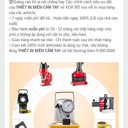
🏆Quảng cáo thì ai nói chẳng hay Các chính sách siêu ưu đãi
của
THIẾT BỊ ĐIỆN CẦM TAY
sẽ XOÁ BỎ mọi nỗi lo mua hàng
của các anh/chị:
✅7 ngày miễn phí đổi trả - Hoàn tiền ngay 100% (Lỗi của nhà sản
xuất)
✅Bảo hành
miễn phí
từ 03 - 12 tháng với mặt hàng máy móc
(chú ý không áp dụng với vật tư phụ, tiêu hao).
✅Giao hàng nhanh tại nhà - Chỉ thanh toán sau khi nhận hàng
✅Cam kết 100% hình ảnh/video là đúng sự thật, nếu không
đúng
THIẾT BỊ ĐIỆN CẦM TAY
sẽ bồi thường thêm 9.000.000đ