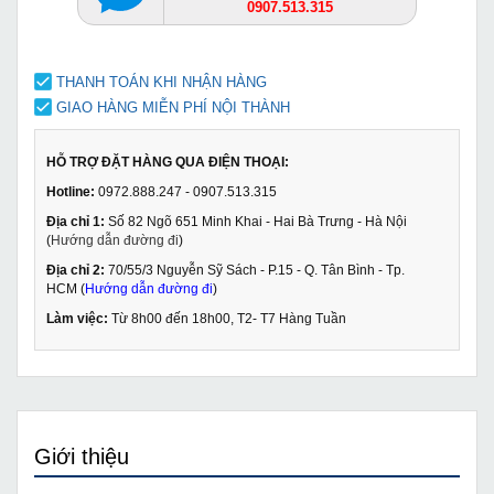
0907.513.315
THANH TOÁN KHI NHẬN HÀNG
GIAO HÀNG MIỄN PHÍ NỘI THÀNH
HỖ TRỢ ĐẶT HÀNG QUA ĐIỆN THOẠI:
Hotline:
0972.888.247 - 0907.513.315
Địa chỉ 1:
Số 82 Ngõ 651 Minh Khai - Hai Bà Trưng - Hà Nội
(
Hướng dẫn đường đi
)
Địa chỉ 2:
70/55/3 Nguyễn Sỹ Sách - P.15 - Q. Tân Bình - Tp.
HCM (
Hướng dẫn đường đi
)
Làm việc:
Từ 8h00 đến 18h00, T2- T7 Hàng Tuần
Giới thiệu