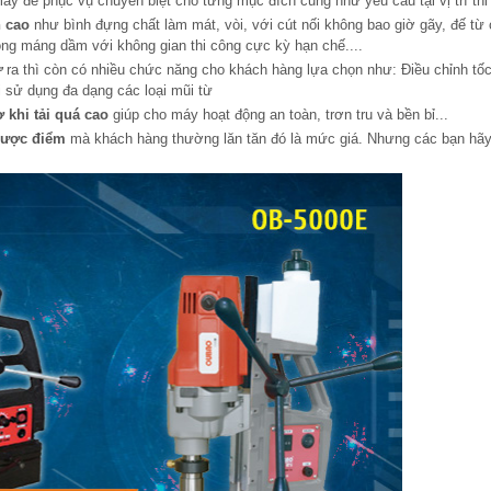
y để phục vụ chuyên biệt cho từng mục đích cũng như yêu cầu tại vị trí thi
n cao
như bình đựng chất làm mát, vòi, với cút nối không bao giờ gãy, đế từ 
lòng máng dầm với không gian thi công cực kỳ hạn chế....
ừ
ra thì còn có nhiều chức năng cho khách hàng lựa chọn như: Điều chỉnh tố
i sử dụng đa dạng các loại mũi từ
 khi tải quá cao
giúp cho máy hoạt động an toàn, trơn tru và bền bỉ...
ược điểm
mà khách hàng thường lăn tăn đó là mức giá. Nhưng các bạn hã