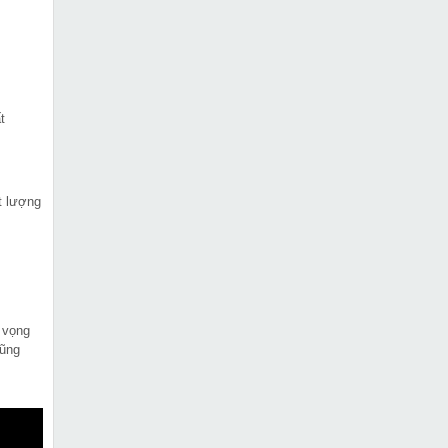
t
t lượng
 vọng
cũng