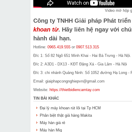
Video mở hộp g
Công ty TNHH Giải pháp Phát triể
khoan từ
.
Hãy liên hệ ngay với chú
hành dài hạn.
Hotline:
0965.419.555
or
0907.513.315
Đ/c 1: Số 82 Ngõ 651 Minh Khai - Hai Bà Trưng - Hà Nội.
Đ/c 2: A3D1 - DX13 - KĐT Đặng Xá - Gia Lâm - Hà Nội
Đ/c 3: chi nhánh Quảng Ninh: Số 1052 đường Hạ Long - P
Email: giaiphapcongnghiepvn@gmail.com
Website:
https://thietbidiencamtay.com
TIN BÀI KHÁC
Đại lý máy khoan rút lõi tại Tp HCM
Phân biệt thật giả hàng Makita
Máy hàn giá rẻ
Máy hàn Mig