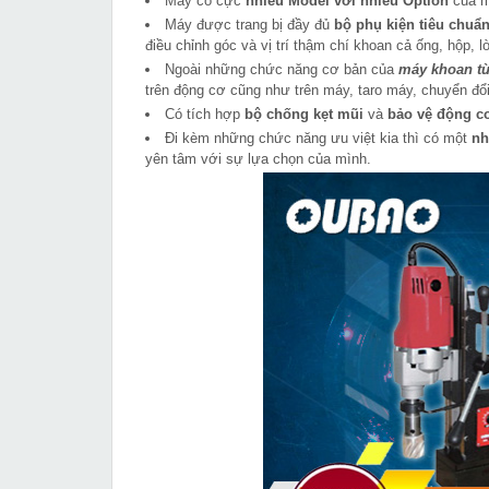
Máy có cực
nhiều Model với nhiều Option
của má
Máy được trang bị đầy đủ
bộ phụ kiện tiêu chuẩ
điều chỉnh góc và vị trí thậm chí khoan cả ống, hộp, 
Ngoài những chức năng cơ bản của
máy khoan t
trên động cơ cũng như trên máy, taro máy, chuyển đổ
Có tích hợp
bộ chống kẹt mũi
và
bảo vệ động cơ
Đi kèm những chức năng ưu việt kia thì có một
nh
yên tâm với sự lựa chọn của mình.