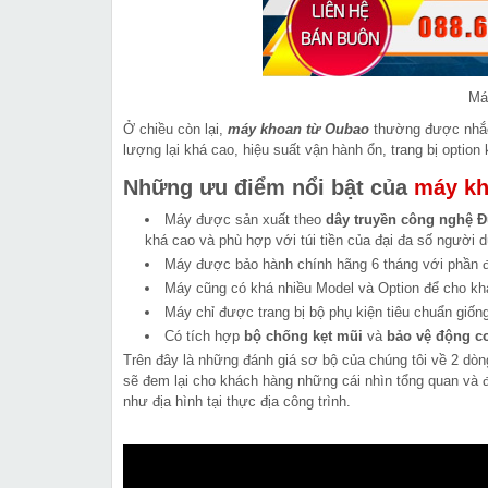
Má
Ở chiều còn lại,
máy khoan từ Oubao
thường được nhắc 
lượng lại khá cao, hiệu suất vận hành ổn, trang bị option
Những ưu điểm nổi bật của
máy kh
Máy được sản xuất theo
dây truyền công nghệ 
khá cao và phù hợp với túi tiền của đại đa số người 
Máy được bảo hành chính hãng 6 tháng với phần điệ
Máy cũng có khá nhiều Model và Option để cho kh
Máy chỉ được trang bị bộ phụ kiện tiêu chuẩn giống
Có tích hợp
bộ chống kẹt mũi
và
bảo vệ động cơ
Trên đây là những đánh giá sơ bộ của chúng tôi về 2 dò
sẽ đem lại cho khách hàng những cái nhìn tổng quan và
như địa hình tại thực địa công trình.