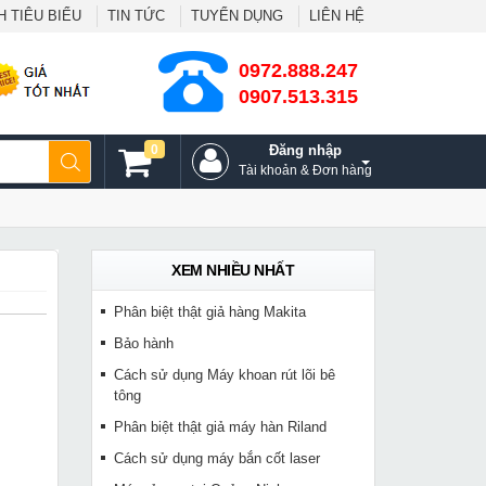
 TIÊU BIỂU
TIN TỨC
TUYỂN DỤNG
LIÊN HỆ
0972.888.247
0907.513.315
0
Đăng nhập
Tài khoản & Đơn hàng
XEM NHIỀU NHẤT
Phân biệt thật giả hàng Makita
Bảo hành
Cách sử dụng Máy khoan rút lõi bê
tông
Phân biệt thật giả máy hàn Riland
Cách sử dụng máy bắn cốt laser