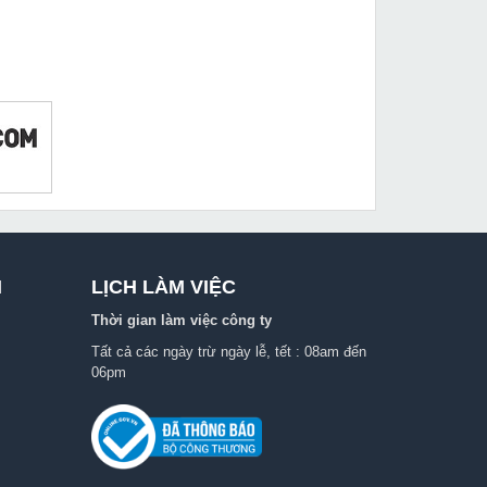
I
LỊCH LÀM VIỆC
Thời gian làm việc công ty
Tất cả các ngày trừ ngày lễ, tết : 08am đến
06pm