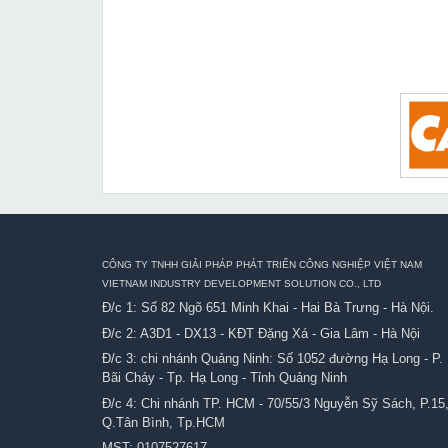
CÔNG TY TNHH GIẢI PHÁP PHÁT TRIỂN CÔNG NGHIỆP VIỆT NAM
VIETNAM INDUSTRY DEVELOPMENT SOLUTION CO., LTD
Đ/c 1: Số 82 Ngõ 651 Minh Khai - Hai Bà Trưng - Hà Nội.
Đ/c 2: A3D1 - DX13 - KĐT Đặng Xá - Gia Lâm - Hà Nội
Đ/c 3: chi nhánh Quảng Ninh: Số 1052 đường Hạ Long - P.
Bãi Cháy - Tp. Hạ Long - Tỉnh Quảng Ninh
Đ/c 4: Chi nhánh TP. HCM - 70/55/3 Nguyễn Sỹ Sách, P.15
Q.Tân Bình, Tp.HCM
MST: 0107527617