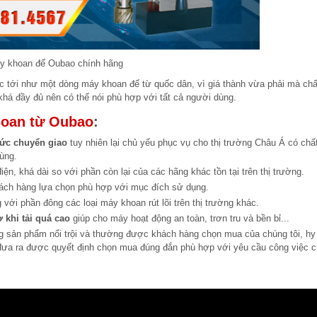
y khoan đế Oubao chính hãng
tới như một dòng máy khoan đế từ quốc dân, vì giá thành vừa phải mà chấ
 khá đầy đủ nên có thể nói phù hợp với tất cả người dùng.
oan từ Oubao
:
Đức chuyển giao
tuy nhiên lại chủ yếu phục vụ cho thị trường Châu Á có chấ
dùng.
n, khá dài so với phần còn lại của các hãng khác tồn tại trên thị trường.
ách hàng lựa chọn phù hợp với mục đích sử dụng.
 với phần đông các loại máy khoan rút lõi trên thị trường khác.
 khi tải quá cao
giúp cho máy hoạt động an toàn, trơn tru và bền bỉ...
ng sản phẩm nổi trội và thường được khách hàng chọn mua của chúng tôi, hy
 đưa ra được quyết định chọn mua đúng đắn phù hợp với yêu cầu công việc 