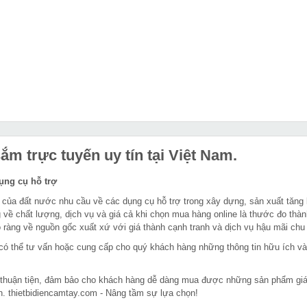
m trực tuyến uy tín tại Việt Nam.
dụng cụ hỗ trợ
 của đất nước nhu cầu về các dụng cụ hỗ trợ trong xây dựng, sản xuất tăng
 về chất lượng, dịch vụ và giá cả khi chọn mua hàng online là thước đo thàn
ràng về nguồn gốc xuất xứ với giá thành cạnh tranh và dịch vụ hậu mãi chu
in có thể tư vấn hoặc cung cấp cho quý khách hàng những thông tin hữu ích v
 thuận tiện, đảm bảo cho khách hàng dễ dàng mua được những sản phẩm giá rẻ
n. thietbidiencamtay.com - Nâng tầm sự lựa chọn!