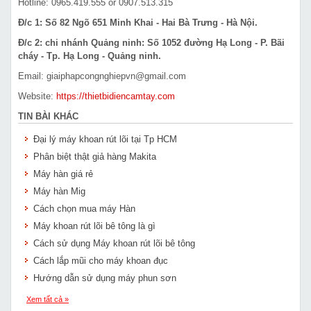
Hotline: 0965.419.555 or 0907.513.315
Đ/c 1: Số 82 Ngõ 651 Minh Khai - Hai Bà Trưng - Hà Nội.
Đ/c 2: chi nhánh Quảng ninh: Số 1052 đường Hạ Long - P. Bãi
cháy - Tp. Hạ Long - Quảng ninh.
Email: giaiphapcongnghiepvn@gmail.com
Website:
https://thietbidiencamtay.com
TIN BÀI KHÁC
Đại lý máy khoan rút lõi tại Tp HCM
Phân biệt thật giả hàng Makita
Máy hàn giá rẻ
Máy hàn Mig
Cách chọn mua máy Hàn
Máy khoan rút lõi bê tông là gì
Cách sử dụng Máy khoan rút lõi bê tông
Cách lắp mũi cho máy khoan đục
Hướng dẫn sử dụng máy phun sơn
Xem tất cả »