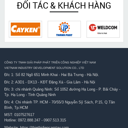
ĐỐI TÁC & KHÁCH HÀNG
CÔNG TY TNHH GIẢI PHÁP PHÁT TRIỂN CÔNG NGHIỆP VIỆT NAM
VIETNAM INDUSTRY DEVELOPMENT SOLUTION CO., LTD
Đ/c 1: Số 82 Ngõ 651 Minh Khai - Hai Bà Trưng - Hà Nội.
Đ/c 2: A3D1 - DX13 - KĐT Đặng Xá - Gia Lâm - Hà Nội
Đ/c 3: chi nhánh Quảng Ninh: Số 1052 đường Hạ Long - P. Bãi Cháy -
Tp. Hạ Long - Tỉnh Quảng Ninh
Đ/c 4: Chi nhánh TP. HCM - 70/55/3 Nguyễn Sỹ Sách, P.15, Q.Tân
Bình, Tp.HCM
MST: 0107527617
Hotline:
0972.888.247
-
0907.513.315
Website:
https://thietbidiencamtay.com