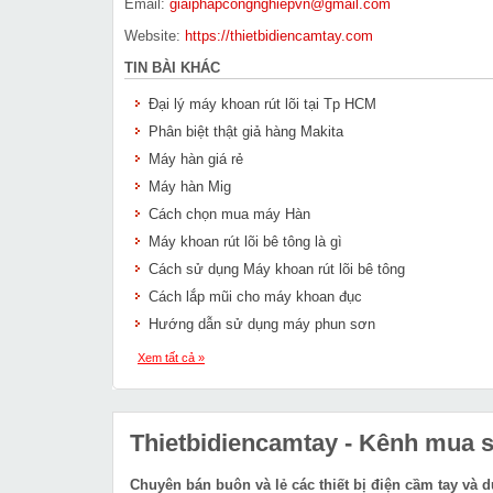
Email:
giaiphapcongnghiepvn@gmail.com
Website:
https://thietbidiencamtay.com
TIN BÀI KHÁC
Đại lý máy khoan rút lõi tại Tp HCM
Phân biệt thật giả hàng Makita
Máy hàn giá rẻ
Máy hàn Mig
Cách chọn mua máy Hàn
Máy khoan rút lõi bê tông là gì
Cách sử dụng Máy khoan rút lõi bê tông
Cách lắp mũi cho máy khoan đục
Hướng dẫn sử dụng máy phun sơn
Xem tất cả »
Thietbidiencamtay
- Kênh mua sắ
Chuyên bán buôn và lẻ các thiết bị điện cầm tay và 