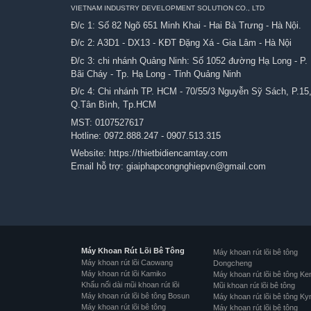
VIETNAM INDUSTRY DEVELOPMENT SOLUTION CO., LTD
Đ/c 1: Số 82 Ngõ 651 Minh Khai - Hai Bà Trưng - Hà Nội.
Đ/c 2: A3D1 - DX13 - KĐT Đặng Xá - Gia Lâm - Hà Nội
Đ/c 3: chi nhánh Quảng Ninh: Số 1052 đường Hạ Long - P.
Bãi Cháy - Tp. Hạ Long - Tỉnh Quảng Ninh
Đ/c 4: Chi nhánh TP. HCM - 70/55/3 Nguyễn Sỹ Sách, P.15
Q.Tân Bình, Tp.HCM
MST: 0107527617
Hotline:
0972.888.247
-
0907.513.315
Website:
https://thietbidiencamtay.com
Email hỗ trợ:
giaiphapcongnghiepvn@gmail.com
Máy Khoan Rút Lõi Bê Tông
Máy khoan rút lõi bê tông
Máy khoan rút lõi Caowang
Dongcheng
Máy khoan rút lõi Kamiko
Máy khoan rút lõi bê tông Ke
Khẩu nối dài mũi khoan rút lõi
Mũi khoan rút lõi bê tông
Máy khoan rút lõi bê tông Bosun
Máy khoan rút lõi bê tông Ky
Máy khoan rút lõi bê tông
Máy khoan rút lõi bê tông