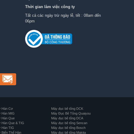
Thời gian làm việc công ty
Tất cả các ngày trừ ngày lễ, tết : 08am đến
06pm
 Hàn Cơ
Máy đục bê tông DCK
 Hàn MIG
Máy Đục Bê Tông Quaiyou
 Hàn Que
Máy đục bê tông DCA
 Hàn Que & TIG
Máy đục bê tông Sencan
 Hàn TIG
Máy đục bê tông Bosch
 Biến Thế Hàn
Máy đục bê tông Makita