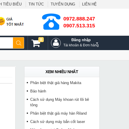
 TIÊU BIỂU
TIN TỨC
TUYỂN DỤNG
LIÊN HỆ
0972.888.247
0907.513.315
0
Đăng nhập
Tài khoản & Đơn hàng
XEM NHIỀU NHẤT
Phân biệt thật giả hàng Makita
Bảo hành
Cách sử dụng Máy khoan rút lõi bê
tông
Phân biệt thật giả máy hàn Riland
Cách sử dụng máy bắn cốt laser