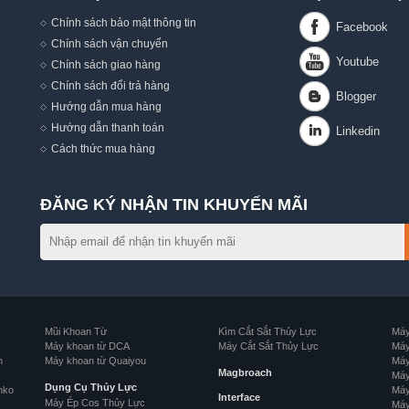
Chính sách bảo mật thông tin
Chính sách vận chuyển
Chính sách giao hàng
Chính sách đổi trả hàng
Hướng dẫn mua hàng
,
Hướng dẫn thanh toán
Cách thức mua hàng
ĐĂNG KÝ NHẬN TIN KHUYẾN MÃI
Mũi Khoan Từ
Kìm Cắt Sắt Thủy Lực
Máy
Máy khoan từ DCA
Máy Cắt Sắt Thủy Lực
Máy
n
Máy khoan từ Quaiyou
Máy
Magbroach
Máy
Dụng Cụ Thủy Lực
nko
Máy
Interface
Máy Ép Cos Thủy Lực
Máy