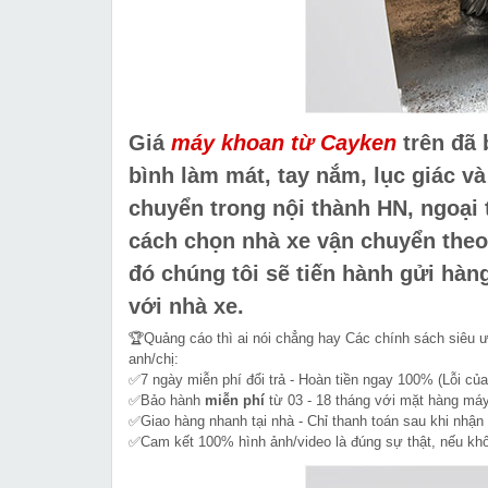
Giá
máy khoan từ Cayken
trên đã 
bình làm mát, tay nắm, lục giác v
chuyển trong nội thành HN, ngoại
cách chọn nhà xe vận chuyển the
đó chúng tôi sẽ tiến hành gửi hàn
với nhà xe.
🏆Quảng cáo thì ai nói chẳng hay Các chính sách siêu 
anh/chị:
✅7 ngày miễn phí đổi trả - Hoàn tiền ngay 100% (Lỗi của
✅Bảo hành
miễn phí
từ 03 - 18 tháng với mặt hàng máy
✅Giao hàng nhanh tại nhà - Chỉ thanh toán sau khi nhận
✅Cam kết 100% hình ảnh/video là đúng sự thật, nếu k