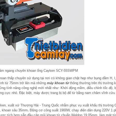
nằm ngang chuyên khoan ống Cayken SCY-55SWPM
oan thấp chuyên sử dụng tại nơi có không gian chật hẹp như bụng dầm H, I
 kính từ 75mm trở lên mà những
máy khoan từ
thông thường trên thị trường 
hững tính năng công nghệ mới nhất như: Khởi động mềm, điều chỉnh tốc độ, 
ượng cực nhỏ. Đặc biệt, máy được trang bị bộ đế từ bằng nam châm vĩnh cửu
ken, xuất xứ Thượng Hải - Trung Quốc nhằm phục vụ xuất khẩu thị trường 
, khoan sâu 35mm
.
Động cơ công suất 1900W, chạy điện dân dụng 220V 1 p
được tích hợp sẵn đầu cặp mũi khoan từ chuẩn Weldon 19.05mm, làm mát từ