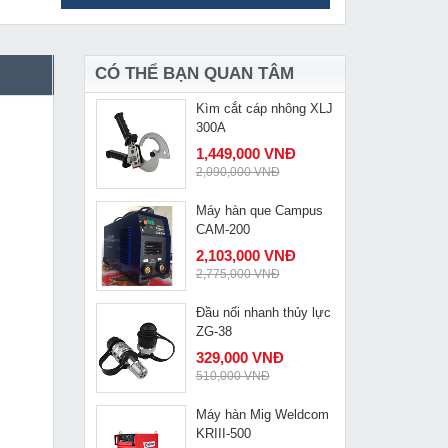
Máy khoan rút lõi mũi
MUA NGAY
300mm Cayken KH-30
12,789,000 VNĐ
14,900,000 VNĐ
CÓ THỂ BẠN QUAN TÂM
Kìm cắt cáp nhông XLJ
MUA NGAY
300A
1,449,000 VNĐ
2,090,000 VNĐ
Máy hàn que Campus
MUA NGAY
CAM-200
2,103,000 VNĐ
2,775,000 VNĐ
Đầu nối nhanh thủy lực
MUA NGAY
ZG-38
329,000 VNĐ
510,000 VNĐ
Máy hàn Mig Weldcom
MUA NGAY
KRIII-500