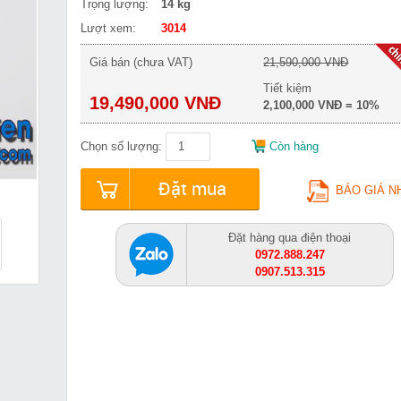
Trọng lượng:
14 kg
Lượt xem:
3014
Giá bán (chưa VAT)
21,590,000 VNĐ
Tiết kiệm
19,490,000 VNĐ
2,100,000 VNĐ = 10%
Chọn số lượng:
Còn hàng
Đặt mua
BÁO GIÁ N
Đặt hàng qua điện thoại
0972.888.247
0907.513.315