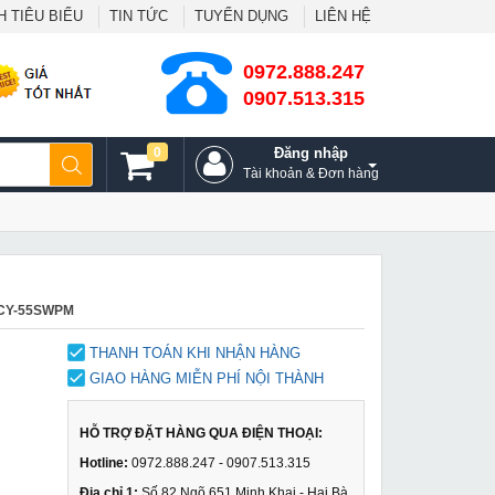
 TIÊU BIỂU
TIN TỨC
TUYỂN DỤNG
LIÊN HỆ
0972.888.247
0907.513.315
0
Đăng nhập
Tài khoản & Đơn hàng
SCY-55SWPM
THANH TOÁN KHI NHẬN HÀNG
GIAO HÀNG MIỄN PHÍ NỘI THÀNH
HỖ TRỢ ĐẶT HÀNG QUA ĐIỆN THOẠI:
Hotline:
0972.888.247 - 0907.513.315
Địa chỉ 1:
Số 82 Ngõ 651 Minh Khai - Hai Bà