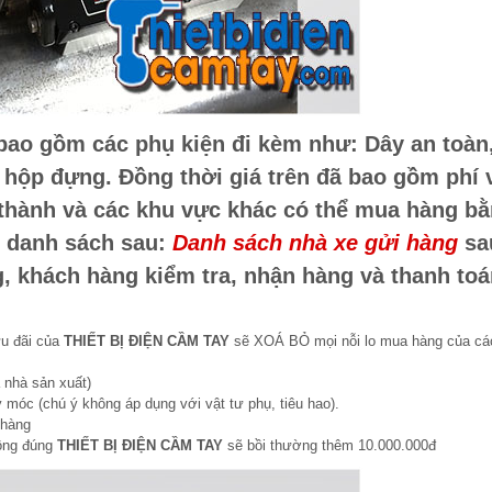
bao gồm các phụ kiện đi kèm như: Dây an toàn
à hộp đựng. Đồng thời giá trên đã bao gồm phí 
 thành và các khu vực khác có thể mua hàng b
o danh sách sau:
Danh sách nhà xe gửi hàng
sa
g, khách hàng kiểm tra, nhận hàng và thanh to
ưu đãi của
THIẾT BỊ ĐIỆN CẦM TAY
sẽ XOÁ BỎ mọi nỗi lo mua hàng của cá
 nhà sản xuất)
 móc (chú ý không áp dụng với vật tư phụ, tiêu hao).
 hàng
hông đúng
THIẾT BỊ ĐIỆN CẦM TAY
sẽ bồi thường thêm 10.000.000đ