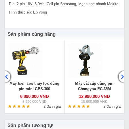
Pin: 2 pin 18V. 5.0Ah, Cell pin Samsung, Mạch sạc nhanh Makita
Hình thức ép: Ép vòng
Sản phẩm cùng hãng
Máy bấm cos thủy lực dùng
Máy cắt cáp dùng pin
pin mini GES-300
Changyou EC-65M
6,890,000 VNĐ
12,990,000 VNĐ
8,990,000 VNĐ
15,600,000 VNĐ
á
2 đánh giá
2 đánh giá
Sản phẩm tương tự