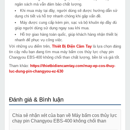
ngân sách mà vẫn đảm bảo chất lượng.
Khi mua máy tại đây, người dùng sẽ được hướng dẫn sử
dụng chi tiết và hỗ trợ nhanh chóng khi gặp vấn đề.
Máy được cung cấp kèm pin, sạc và bộ khuôn ép đầy đủ
giúp người dùng sử dụng ngay sau khi mua.
Hỗ trợ giao hàng toàn quốc, giúp khách hàng nhận thiết bị
nhanh để phục vụ công việc.
Với những ưu điểm trên,
Thiết Bị Điện Cầm Tay
là lựa chọn đáng
tin cậy nếu bạn đang tìm mua máy bấm cos thủy lực chạy pin
Changyou EBS-400 không chổi than chất lượng, bền bỉ và giá tốt.
Tham khảo:
https://thietbidiencamtay.com/may-ep-cos-thuy-
luc-dung-pin-changyou-ez-630
Đánh giá & Bình luận
Chia sẻ nhận xét của bạn về Máy bấm cos thủy lực
chạy pin Changyou EBS-400 không chổi than