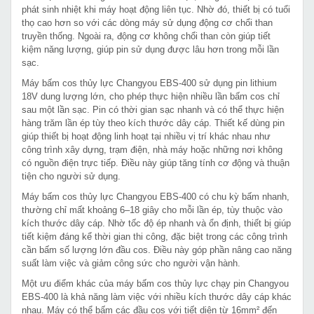
phát sinh nhiệt khi máy hoạt động liên tục. Nhờ đó, thiết bị có tuổi
thọ cao hơn so với các dòng máy sử dụng động cơ chổi than
truyền thống. Ngoài ra, động cơ không chổi than còn giúp tiết
kiệm năng lượng, giúp pin sử dụng được lâu hơn trong mỗi lần
sạc.
Máy bấm cos thủy lực Changyou EBS-400 sử dụng pin lithium
18V dung lượng lớn, cho phép thực hiện nhiều lần bấm cos chỉ
sau một lần sạc. Pin có thời gian sạc nhanh và có thể thực hiện
hàng trăm lần ép tùy theo kích thước dây cáp. Thiết kế dùng pin
giúp thiết bị hoạt động linh hoạt tại nhiều vị trí khác nhau như
công trình xây dựng, trạm điện, nhà máy hoặc những nơi không
có nguồn điện trực tiếp. Điều này giúp tăng tính cơ động và thuận
tiện cho người sử dụng.
Máy bấm cos thủy lực Changyou EBS-400 có chu kỳ bấm nhanh,
thường chỉ mất khoảng 6–18 giây cho mỗi lần ép, tùy thuộc vào
kích thước dây cáp. Nhờ tốc độ ép nhanh và ổn định, thiết bị giúp
tiết kiệm đáng kể thời gian thi công, đặc biệt trong các công trình
cần bấm số lượng lớn đầu cos. Điều này góp phần nâng cao năng
suất làm việc và giảm công sức cho người vận hành.
Một ưu điểm khác của máy bấm cos thủy lực chạy pin Changyou
EBS-400 là khả năng làm việc với nhiều kích thước dây cáp khác
nhau. Máy có thể bấm các đầu cos với tiết diện từ 16mm² đến