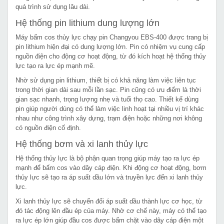
quá trình sử dụng lâu dài.
Hệ thống pin lithium dung lượng lớn
Máy bấm cos thủy lực chạy pin Changyou EBS-400 được trang bị
pin lithium hiện đại có dung lượng lớn. Pin có nhiệm vụ cung cấp
nguồn điện cho động cơ hoạt động, từ đó kích hoạt hệ thống thủy
lực tạo ra lực ép mạnh mẽ.
Nhờ sử dụng pin lithium, thiết bị có khả năng làm việc liên tục
trong thời gian dài sau mỗi lần sạc. Pin cũng có ưu điểm là thời
gian sạc nhanh, trọng lượng nhẹ và tuổi thọ cao. Thiết kế dùng
pin giúp người dùng có thể làm việc linh hoạt tại nhiều vị trí khác
nhau như công trình xây dựng, trạm điện hoặc những nơi không
có nguồn điện cố định.
Hệ thống bơm và xi lanh thủy lực
Hệ thống thủy lực là bộ phận quan trọng giúp máy tạo ra lực ép
mạnh để bấm cos vào dây cáp điện. Khi động cơ hoạt động, bơm
thủy lực sẽ tạo ra áp suất dầu lớn và truyền lực đến xi lanh thủy
lực.
Xi lanh thủy lực sẽ chuyển đổi áp suất dầu thành lực cơ học, từ
đó tác động lên đầu ép của máy. Nhờ cơ chế này, máy có thể tạo
ra lực ép lớn giúp đầu cos được bấm chặt vào dây cáp điện một