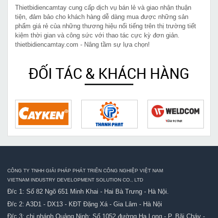
Thietbidiencamtay cung cấp dịch vụ bán lẻ và giao nhận thuận
tiện, đảm bảo cho khách hàng dễ dàng mua được những sản
phẩm giá rẻ của những thương hiệu nổi tiếng trên thị trường tiết
kiệm thời gian và công sức với thao tác cực kỳ đơn giản.
thietbidiencamtay.com - Nâng tầm sự lựa chọn!
ĐỐI TÁC & KHÁCH HÀNG
CÔNG TY TNHH GIẢI PHÁP PHÁT TRIỂN CÔNG NGHIỆP VIỆT NAM
VIETNAM INDUSTRY DEVELOPMENT SOLUTION CO., LTD
Đ/c 1: Số 82 Ngõ 651 Minh Khai - Hai Bà Trưng - Hà Nội.
Đ/c 2: A3D1 - DX13 - KĐT Đặng Xá - Gia Lâm - Hà Nội
Đ/c 3: chi nhánh Quảng Ninh: Số 1052 đường Hạ Long - P. Bãi Cháy -