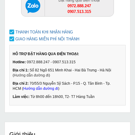
Đặt hàng qua điện thoại
0972.888.247
0907.513.315
THANH TOÁN KHI NHẬN HÀNG
GIAO HÀNG MIỄN PHÍ NỘI THÀNH
HỖ TRỢ ĐẶT HÀNG QUA ĐIỆN THOẠI:
Hotline:
0972.888.247 - 0907.513.315
Địa chỉ 1:
Số 82 Ngõ 651 Minh Khai - Hai Bà Trưng - Hà Nội
(
Hướng dẫn đường đi
)
Địa chỉ 2:
70/55/3 Nguyễn Sỹ Sách - P.15 - Q. Tân Bình - Tp.
HCM (
Hướng dẫn đường đi
)
Làm việc:
Từ 8h00 đến 18h00, T2- T7 Hàng Tuần
Giới thiệu