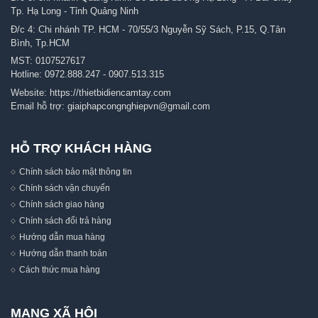
Tp. Hạ Long - Tỉnh Quảng Ninh
Đ/c 4: Chi nhánh TP. HCM - 70/55/3 Nguyễn Sỹ Sách, P.15, Q.Tân
Bình, Tp.HCM
MST: 0107527617
Hotline:
0972.888.247
-
0907.513.315
Website:
https://thietbidiencamtay.com
Email hỗ trợ:
giaiphapcongnghiepvn@gmail.com
HỖ TRỢ KHÁCH HÀNG
Chính sách bảo mật thông tin
Chính sách vận chuyển
Chính sách giao hàng
Chính sách đổi trả hàng
Hướng dẫn mua hàng
Hướng dẫn thanh toán
Cách thức mua hàng
MẠNG XÃ HỘI