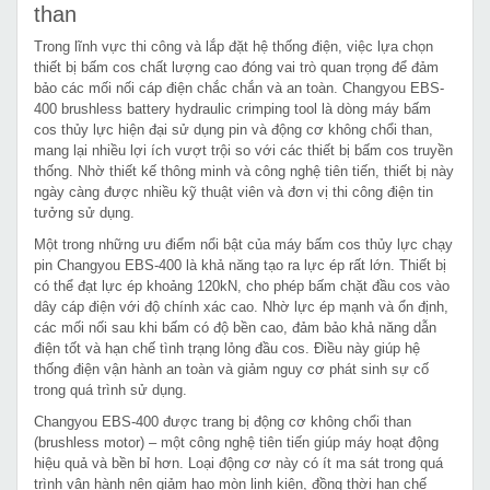
than
Trong lĩnh vực thi công và lắp đặt hệ thống điện, việc lựa chọn
thiết bị bấm cos chất lượng cao đóng vai trò quan trọng để đảm
bảo các mối nối cáp điện chắc chắn và an toàn. Changyou EBS-
400 brushless battery hydraulic crimping tool là dòng máy bấm
cos thủy lực hiện đại sử dụng pin và động cơ không chổi than,
mang lại nhiều lợi ích vượt trội so với các thiết bị bấm cos truyền
thống. Nhờ thiết kế thông minh và công nghệ tiên tiến, thiết bị này
ngày càng được nhiều kỹ thuật viên và đơn vị thi công điện tin
tưởng sử dụng.
Một trong những ưu điểm nổi bật của máy bấm cos thủy lực chạy
pin Changyou EBS-400 là khả năng tạo ra lực ép rất lớn. Thiết bị
có thể đạt lực ép khoảng 120kN, cho phép bấm chặt đầu cos vào
dây cáp điện với độ chính xác cao. Nhờ lực ép mạnh và ổn định,
các mối nối sau khi bấm có độ bền cao, đảm bảo khả năng dẫn
điện tốt và hạn chế tình trạng lỏng đầu cos. Điều này giúp hệ
thống điện vận hành an toàn và giảm nguy cơ phát sinh sự cố
trong quá trình sử dụng.
Changyou EBS-400 được trang bị động cơ không chổi than
(brushless motor) – một công nghệ tiên tiến giúp máy hoạt động
hiệu quả và bền bỉ hơn. Loại động cơ này có ít ma sát trong quá
trình vận hành nên giảm hao mòn linh kiện, đồng thời hạn chế