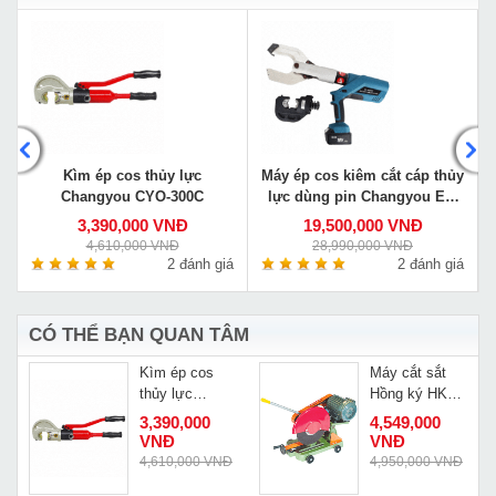
y
Kìm ép cos thủy lực
Máy ép cos kiêm cắt cáp thủy
Changyou CYO-300C
lực dùng pin Changyou EZ-
400/105C
3,390,000 VNĐ
19,500,000 VNĐ
4,610,000 VNĐ
28,990,000 VNĐ
á
2 đánh giá
2 đánh giá
CÓ THỂ BẠN QUAN TÂM
Kìm ép cos
Máy cắt sắt
thủy lực
Hồng ký HK
Changyou
CF212
3,390,000
4,549,000
CYO-300C
VNĐ
VNĐ
4,610,000 VNĐ
4,950,000 VNĐ