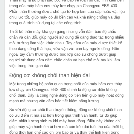
Thân máy là bộ phận bao bọc và bảo vệ toàn bộ các linh kiện bên
trong của máy bấm cos thủy lực chạy pin Changyou EBS-400.
Phần thân thường được chế tạo từ hợp kim cao cấp hoặc vật liệu
chịu lực tốt, giúp máy có độ bền cao và khả năng chống va đập
trong quá trình sử dụng tại các công trình.
Thiết kế thân máy khá gọn gàng nhưng vẫn đảm bảo độ chắc
chắn và cân đối, giúp người sử dụng dễ dàng thao tác trong nhiều
môi trường làm việc khác nhau. Tay cầm của máy được thiết kế
theo dạng công thái học, vừa vặn với bàn tay người dùng. Bên
ngoài tay cầm thường được bọc lớp cao su chống trượt giúp
người sử dụng cầm nắm chắc chắn và hạn chế mỏi tay khi làm
việc trong thời gian dài.
Động cơ không chổi than hiện đại
Một trong những bộ phận quan trọng nhất của máy bấm cos thủy
lực chạy pin Changyou EBS-400 chính là động cơ điện không
chổi than. Đây là công nghệ động cơ tiên tiến giúp máy hoạt động
mạnh mẽ nhưng vẫn đảm bảo tiết kiệm năng lượng.
So với động cơ chổi than truyền thống, động cơ không chổi than
có ưu điểm ít ma sát hơn trong quá trình vận hành, từ đó giúp
giảm nhiệt lượng sinh ra khi máy hoạt động. Điều này không chỉ
giúp máy vận hành êm ái hơn mà còn kéo dài tuổi thọ của thiết bị,
đồng thời hạn chế các chi phí bảo trì và thay thế linh kiện trong