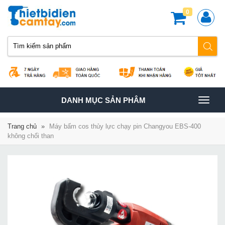
0
TOGGLE
DANH MỤC SẢN PHÂM
NAVIGATION
Trang chủ
»
Máy bấm cos thủy lực chạy pin Changyou EBS-400
không chổi than