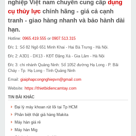
nghiệp Việt nam chuyên cung cấp
dụng
cụ thủy lực
chính hãng - giá cả cạnh
tranh - giao hàng nhanh và bảo hành dài
hạn.
Hotline:
0965.419.555
or
0907.513.315
Đ/c 1: Số 82 Ngõ 651 Minh Khai - Hai Bà Trưng - Hà Nội.
Đ/c 2: A3D1 - DX13 - KĐT Đặng Xá - Gia Lâm - Hà Nội
Đ/c 3: chi nhánh Quảng Ninh: Số 1052 đường Hạ Long - P. Bãi
Cháy - Tp. Hạ Long - Tỉnh Quảng Ninh
Email:
giaiphapcongnghiepvn@gmail.com
Website:
https://thietbidiencamtay.com
TIN BÀI KHÁC
Đại lý máy khoan rút lõi tại Tp HCM
Phân biệt thật giả hàng Makita
Máy hàn giá rẻ
Máy hàn Mig