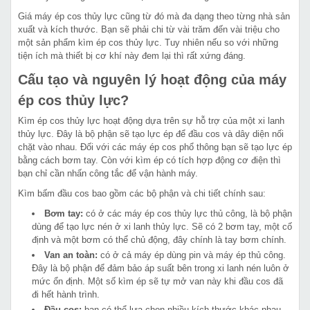
Giá máy ép cos thủy lực cũng từ đó mà đa dạng theo từng nhà sản
xuất và kích thước. Bạn sẽ phải chi từ vài trăm đến vài triệu cho
một sản phẩm kìm ép cos thủy lực. Tuy nhiên nếu so với những
tiện ích mà thiết bị cơ khí này đem lại thì rất xứng đáng.
Cấu tạo và nguyên lý hoạt động của máy
ép cos thủy lực?
Kìm ép cos thủy lực hoạt động dựa trên sự hỗ trợ của một xi lanh
thủy lực. Đây là bộ phận sẽ tạo lực ép để đầu cos và dây diện nối
chặt vào nhau. Đối với các máy ép cos phổ thông bạn sẽ tạo lực ép
bằng cách bơm tay. Còn với kìm ép có tích hợp động cơ điện thì
bạn chỉ cần nhấn công tắc để vận hành máy.
Kìm bấm đầu cos bao gồm các bộ phận và chi tiết chính sau:
Bơm tay:
có ở các máy ép cos thủy lực thủ công, là bộ phận
dùng để tạo lực nén ở xi lanh thủy lực. Sẽ có 2 bơm tay, một cố
định và một bơm có thể chủ động, đây chính là tay bơm chính.
Van an toàn:
có ở cả máy ép dùng pin và máy ép thủ công.
Đây là bộ phận để đảm bảo áp suất bên trong xi lanh nén luôn ở
mức ổn định. Một số kìm ép sẽ tự mở van này khi đầu cos đã
đi hết hành trình.
Đầu cos:
bạn có thể lựa chọn nhiều kích thước khác nhau