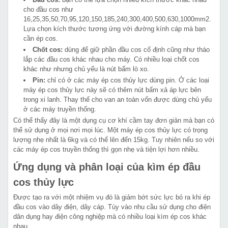
cho đầu cos như
16,25,35,50,70,95,120,150,185,240,300,400,500,630,1000
mm2.
Lựa chọn kích thước tương ứng với đường kính cáp mà bạn
cần ép cos.
Chốt cos:
dùng để giữ phần đầu cos cố định cũng như tháo
lắp các đầu cos khác nhau cho máy. Có nhiều loại chốt cos
khác như nhưng chủ yếu là nút bấm lò xo.
Pin:
chỉ có ở các máy ép cos thủy lực dùng pin. Ở các loại
máy ép cos thủy lực này sẽ có thêm nút bấm xả áp lực bên
trong xi lanh. Thay thế cho van an toàn vốn được dùng chủ yếu
ở các máy truyền thống.
Có thể thấy đây là một dụng cụ cơ khí cầm tay đơn giản mà bạn có
thể sử dụng ở mọi nơi mọi lúc. Một máy ép cos thủy lực có trọng
lượng nhẹ nhất là 6kg và có thể lên đến 15kg. Tuy nhiên nếu so với
các máy ép cos truyền thống thì gọn nhẹ và tiện lợi hơn nhiều.
Ứng dụng và phân loại của kìm ép đầu
cos thủy lực
Được tạo ra với một nhiệm vụ đó là giảm bớt sức lực bỏ ra khi ép
đầu cos vào dây điện, dây cáp. Tùy vào nhu cầu sử dụng cho điện
dân dụng hay điện công nghiệp mà có nhiều loại kìm ép cos khác
nhau.