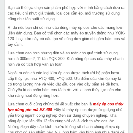
Bạn có thể lựa chọn sản phẩm phù hợp với mình bằng cách đưa ra
các tiêu chí như: giá thành, loại cos cần ép, môi trường sử dụng
cũng như tần suất sử dụng.
Ví dụ nếu bạn chỉ có như cầu dùng máy ép cos cho các mạng lưới
điện dân dụng. Bạn có thể chọn các máy ép truyền thống như YQK-
120. Loại kìm này có cấu tạo vô cùng đơn giản chỉ gồm hàm cos và
tay cầm.
Lựa chọn cao hơn nhưng tiện và an toàn cho quá trình sử dụng
hơn là 300mm2, 11 tấn YQK-300. Khả năng ép cos của máy nhanh
hơn và có tích hợp van an toàn.
Ngoài ra còn có các loại kìm ép cos được tách rời bộ phận bơm
cấp thủy lực như FYQ-400, FYQ-500. Ưu điểm của kìm ép này là
có trọng lượng nhẹ và việc đặt đầu cos vào dây bấm sẽ dễ hơn.
Chủ yếu là do phần hàm cos tách rời với xi lanh thủy lực nên cho
khả năng hoạt động rộng hơn.
Lựa chọn cuối cùng chúng tôi đề xuất cho bạn là
máy ép cos thủy
lực dùng pin mã EZ-400
. Đây là máy ép cos được ứng dụng chủ
yếu trong ngành công nghiệp điện sử dụng chuyên nghiệp. Khả
năng ép lực lên đến 12 tấn cùng với đó là kích thước cos lớn.
Những đoạn dây cáp kích thước khủng sẽ nhanh chóng được ép
cos nhờ có sản phẩm này. Vui lòng bấm vào hình ảnh phía dưới để