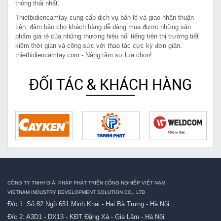
thông thái nhất.
Thietbidiencamtay cung cấp dịch vụ bán lẻ và giao nhận thuận
tiện, đảm bảo cho khách hàng dễ dàng mua được những sản
phẩm giá rẻ của những thương hiệu nổi tiếng trên thị trường tiết
kiệm thời gian và công sức với thao tác cực kỳ đơn giản.
thietbidiencamtay.com - Nâng tầm sự lựa chọn!
ĐỐI TÁC & KHÁCH HÀNG
CÔNG TY TNHH GIẢI PHÁP PHÁT TRIỂN CÔNG NGHIỆP VIỆT NAM
VIETNAM INDUSTRY DEVELOPMENT SOLUTION CO., LTD
Đ/c 1: Số 82 Ngõ 651 Minh Khai - Hai Bà Trưng - Hà Nội.
Đ/c 2: A3D1 - DX13 - KĐT Đặng Xá - Gia Lâm - Hà Nội