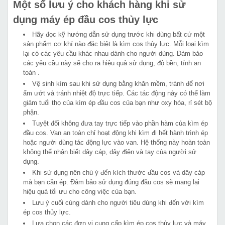
Một số lưu ý cho khách hàng khi sử
dụng máy ép đầu cos thủy lực
Hãy đọc kỹ hướng dẫn sử dụng trước khi dùng bất cứ một
sản phẩm cơ khí nào đặc biệt là kìm cos thủy lực. Mỗi loại kìm
lại có các yêu cầu khác nhau dành cho người dùng. Đảm bảo
các yêu cầu này sẽ cho ra hiệu quả sử dụng, độ bền, tính an
toàn .
Vệ sinh kìm sau khi sử dụng bằng khăn mềm, tránh để nơi
ẩm ướt và tránh nhiệt độ trực tiếp. Các tác động này có thể làm
giảm tuổi thọ của kìm ép đầu cos của bạn như oxy hóa, rỉ sét bộ
phận.
Tuyệt đối không đưa tay trực tiếp vào phần hàm của kìm ép
đầu cos. Van an toàn chỉ hoạt động khi kìm đi hết hành trình ép
hoặc người dùng tác động lực vào van. Hệ thống này hoàn toàn
không thể nhận biết dây cáp, dây điện và tay của người sử
dụng.
Khi sử dụng nên chú ý đến kích thước đầu cos và dây cáp
mà bạn cần ép. Đảm bảo sử dụng đúng đầu cos sẽ mang lại
hiệu quả tối ưu cho công việc của bạn.
Lưu ý cuối cùng dành cho người tiêu dùng khi đến với kìm
ép cos thủy lực.
Lựa chọn các đơn vị cung cấp kìm ép cos thủy lực và máy